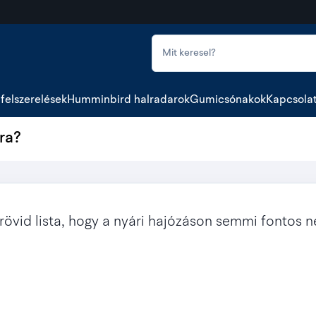
felszerelések
Humminbird halradarok
Gumicsónakok
Kapcsola
ra?
y rövid lista, hogy a nyári hajózáson semmi fontos n