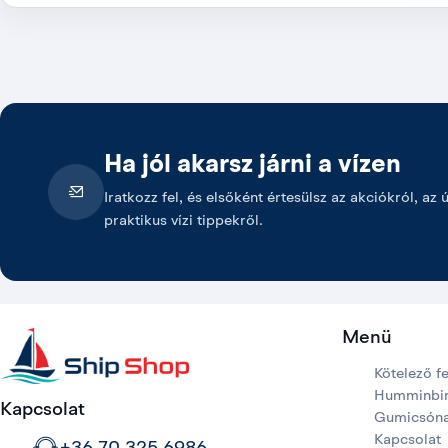
Ha jól akarsz járni a vízen
Iratkozz fel, és elsőként értesülsz az akciókról, az 
praktikus vízi tippekről.
Menü
Kötelező f
Humminbir
Kapcsolat
Gumicsón
Kapcsolat