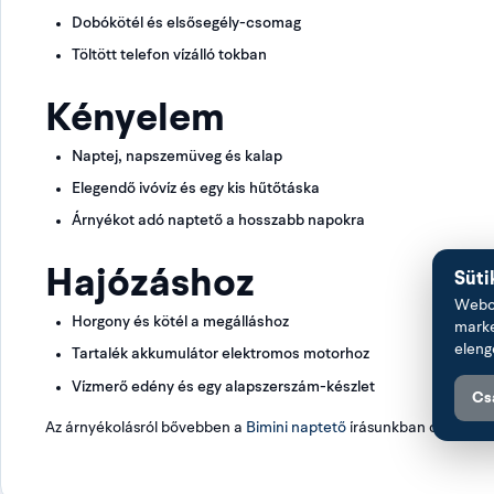
Dobókötél és elsősegély-csomag
Töltött telefon vízálló tokban
Kényelem
Naptej, napszemüveg és kalap
Elegendő ivóvíz és egy kis hűtőtáska
Árnyékot adó naptető a hosszabb napokra
Hajózáshoz
Süti
Webol
Horgony és kötél a megálláshoz
marke
eleng
Tartalék akkumulátor elektromos motorhoz
Vízmerő edény és egy alapszerszám-készlet
Cs
Az árnyékolásról bővebben a
Bimini naptető
írásunkban olvashats