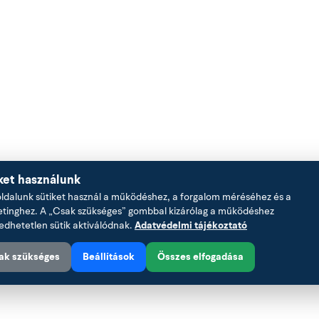
ket használunk
dalunk sütiket használ a működéshez, a forgalom méréséhez és a
tinghez. A „Csak szükséges” gombbal kizárólag a működéshez
edhetetlen sütik aktiválódnak.
Adatvédelmi tájékoztató
ak szükséges
Beállítások
Összes elfogadása
z.