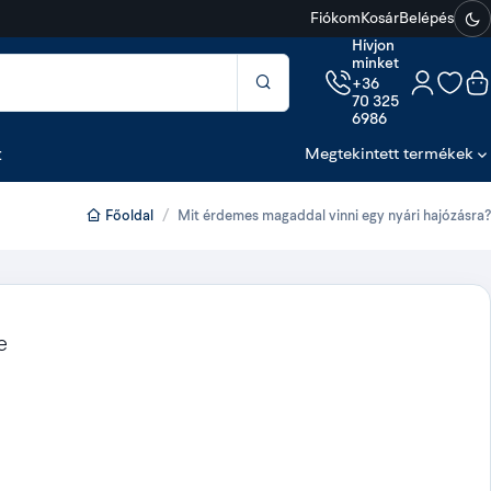
Fiókom
Kosár
Belépés
Hívjon
minket
+36
70 325
6986
t
Megtekintett termékek
Főoldal
Mit érdemes magaddal vinni egy nyári hajózásra?
e