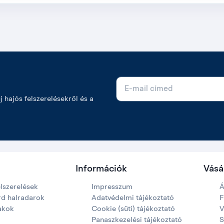
E-mail cím
új hajós felszerelésekről és a
Információk
Vásá
elszerelések
Impresszum
Á
d halradarok
Adatvédelmi tájékoztató
F
akok
Cookie (süti) tájékoztató
V
Panaszkezelési tájékoztató
S