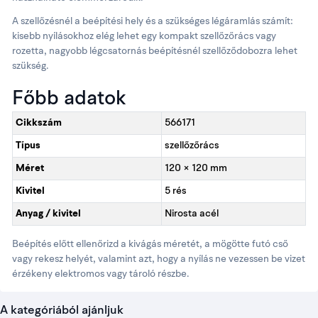
A szellőzésnél a beépítési hely és a szükséges légáramlás számít:
kisebb nyílásokhoz elég lehet egy kompakt szellőzőrács vagy
rozetta, nagyobb légcsatornás beépítésnél szellőződobozra lehet
szükség.
Főbb adatok
Cikkszám
566171
Típus
szellőzőrács
Méret
120 × 120 mm
Kivitel
5 rés
Anyag / kivitel
Nirosta acél
Beépítés előtt ellenőrizd a kivágás méretét, a mögötte futó cső
vagy rekesz helyét, valamint azt, hogy a nyílás ne vezessen be vizet
érzékeny elektromos vagy tároló részbe.
A kategóriából ajánljuk