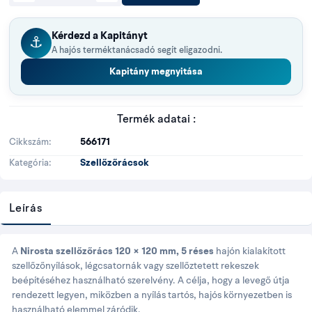
Kérdezd a Kapitányt
⚓
A hajós terméktanácsadó segít eligazodni.
Kapitány megnyitása
Termék adatai :
566171
Cikkszám
Szellőzőrácsok
Kategória
Leírás
A
Nirosta szellőzőrács 120 × 120 mm, 5 réses
hajón kialakított
szellőzőnyílások, légcsatornák vagy szellőztetett rekeszek
beépítéséhez használható szerelvény. A célja, hogy a levegő útja
rendezett legyen, miközben a nyílás tartós, hajós környezetben is
használható elemmel záródik.