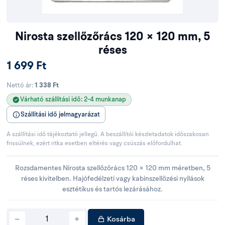
Nirosta szellőzőrács 120 × 120 mm, 5
réses
1 699 Ft
Nettó ár:
1 338 Ft
Várható szállítási idő: 2-4 munkanap
Szállítási idő jelmagyarázat
A szállítási idő tájékoztató jellegű. A beszállítói készletadatok időszakosan
frissülnek, ezért ritka esetben eltérés vagy csúszás előfordulhat.
Rozsdamentes Nirosta szellőzőrács 120 × 120 mm méretben, 5
réses kivitelben. Hajófedélzeti vagy kabinszellőzési nyílások
esztétikus és tartós lezárásához.
Kosárba