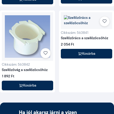
Cikkszám: 563841
Szellőzőrács a szellőzőcsőhöz
2 054 Ft
Kosárba
Cikkszám: 563842
Szellőzővég a szellőzőcsőhöz
1 892 Ft
Kosárba
Ha jól akarsz járni a vízen