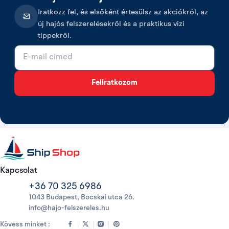
Iratkozz fel, és elsőként értesülsz az akciókról, az
új hajós felszerelésekről és a praktikus vízi
tippekről.
E-mail cím
Feliratkozom
Kapcsolat
+36 70 325 6986
1043 Budapest, Bocskai utca 26.
info@hajo-felszereles.hu
Kövess minket :