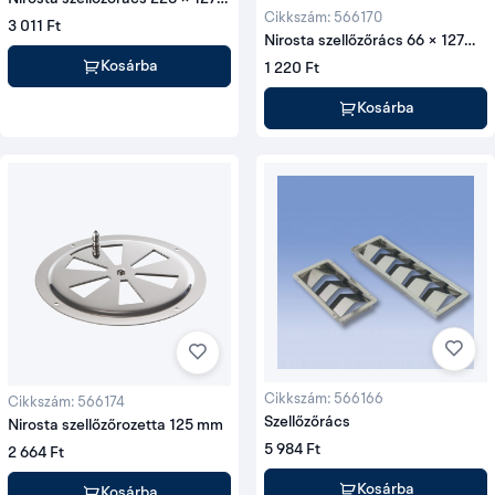
mm, 15 réses
Cikkszám: 566170
3 011 Ft
Nirosta szellőzőrács 66 × 127
mm, 3 réses
Kosárba
1 220 Ft
Kosárba
Cikkszám: 566166
Cikkszám: 566174
Szellőzőrács
Nirosta szellőzőrozetta 125 mm
5 984 Ft
2 664 Ft
Kosárba
Kosárba