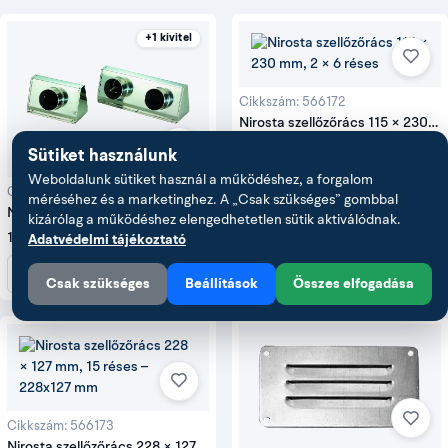
+1 kivitel
Cikkszám: 566172
Nirosta szellőzőrács 115 × 230
mm, 2 × 6 réses
2 703 Ft
Sütiket használunk
Weboldalunk sütiket használ a működéshez, a forgalom
Kosárba
Cikkszám: 566167
méréséhez és a marketinghez. A „Csak szükséges” gombbal
Nirosta oldalsó szellőződoboz
kizárólag a működéshez elengedhetetlen sütik aktiválódnak.
190 × 115 mm, 1 nyílással
16 910 Ft
Adatvédelmi tájékoztató
Részletek
Csak szükséges
Beállítások
Összes elfogadása
Cikkszám: 566173
Nirosta szellőzőrács 228 × 127