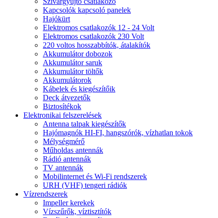
Szivargyújtó csatlakozó
Kapcsolók kapcsoló panelek
Hajókürt
Elektromos csatlakozók 12 - 24 Volt
Elektromos csatlakozók 230 Volt
220 voltos hosszabbítók, átalakítók
Akkumulátor dobozok
Akkumulátor saruk
Akkumulátor töltők
Akkumulátorok
Kábelek és kiegészítőik
Deck átvezetők
Biztosítékok
Elektronikai felszerelések
Antenna talpak kiegészítők
Hajómagnók HI-FI, hangszórók, vízhatlan tokok
Mélységmérő
Műholdas antennák
Rádió antennák
TV antennák
Mobilinternet és Wi-Fi rendszerek
URH (VHF) tengeri rádiók
Vízrendszerek
Impeller kerekek
Vízszűrők, víztisztítók