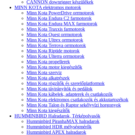
CANNON downrigger készülékek
MINN KOTA elektromos motorok
Minn Kota PowerDrive orrmotorok
Minn Kota Endura C2 farmotorok
Minn Kota Endura MAX farmotorok
Minn Kota Traxxis farmotorok
Minn Kota Quest orrmotorok
Minn Kota Ultrex orrmotorok
Minn Kota Terrova orrmotorok
Minn Kota Riptide motorok
Minn Kota Ulterra orrmotorok
Minn Kota propellerek
Minn Kota motor kiegészítők
Minn Kota szerviz
Minn Kota alkatrészek
Minn Kota rögzítők és szerelőplatformok
Minn Kota távirányítók és pedálok
Minn Kota kábelek, adapterek és csatlakozók
Minn Kota elektromos csatlakozók és akkutartozékok
Minn Kota Talon és Raptor sekélyvízi horgonyok
Minn Kota kiegészítők
HUMMINBIRD Halradarok, Térképolvasók
Humminbird PiranhaMAX halradarok
Humminbird HDR mélységmérők
Humminbird APEX halradarok