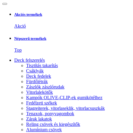
Akciós termékek
Akció
Népszerű termékek
Top
Deck felszerelés
Tisztítás takarítás
Csáklyák
Deck fedelek
Fürdőlétrák
Zászlók zászlórudak
Vitorlalekötők
Kampók OLIVE-CLIP-ek gumikötélhez
Fedélzeti székek
Stagreiterek, vitorlaseklik, vitorlacsuszkák
Tenaxok, ponyvagombok
Zárak lakatok
Reling csövek és kiegészítők
Alumínium csövek