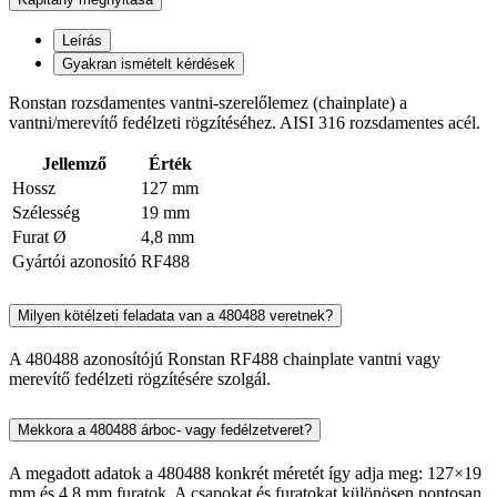
Leírás
Gyakran ismételt kérdések
Ronstan rozsdamentes vantni-szerelőlemez (chainplate) a
vantni/merevítő fedélzeti rögzítéséhez. AISI 316 rozsdamentes acél.
Jellemző
Érték
Hossz
127 mm
Szélesség
19 mm
Furat Ø
4,8 mm
Gyártói azonosító
RF488
Milyen kötélzeti feladata van a 480488 veretnek?
A 480488 azonosítójú Ronstan RF488 chainplate vantni vagy
merevítő fedélzeti rögzítésére szolgál.
Mekkora a 480488 árboc- vagy fedélzetveret?
A megadott adatok a 480488 konkrét méretét így adja meg: 127×19
mm és 4,8 mm furatok. A csapokat és furatokat különösen pontosan