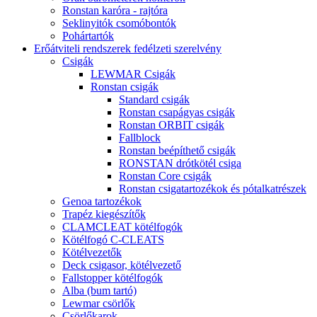
Ronstan karóra - rajtóra
Seklinyitók csomóbontók
Pohártartók
Erőátviteli rendszerek fedélzeti szerelvény
Csigák
LEWMAR Csigák
Ronstan csigák
Standard csigák
Ronstan csapágyas csigák
Ronstan ORBIT csigák
Fallblock
Ronstan beépíthető csigák
RONSTAN drótkötél csiga
Ronstan Core csigák
Ronstan csigatartozékok és pótalkatrészek
Genoa tartozékok
Trapéz kiegészítők
CLAMCLEAT kötélfogók
Kötélfogó C-CLEATS
Kötélvezetők
Deck csigasor, kötélvezető
Fallstopper kötélfogók
Alba (bum tartó)
Lewmar csörlők
Csörlőkarok