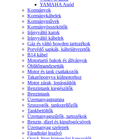
YAMAHA Anód
Kormányok
Kormánykábelek
Kormányművek
Kormányösszekötők
Irányváltó karok
Irányváltó kábelek
Gáz és váltó bowden tartozékok
Porvédő sapkák, kábelátvezetők
B14 kábel
Motortartó bakok és állványok
Öblítőmandzsetták
Motor és tank csatlakozók
Takaróponyva külmotorhoz
Motor zárak, lopásgátlók
Benzintank kiegészítők
Benzintank
Üzemanyagpumpa
Szuszogók, tankszellőzők
Tankbetöltők
Üzemanyagszűrők, tartozékok
Benzin, dízel és kipufogócsövek
Üzemanyag szelepek
Fáradtolaj leszívó
Quick Stop biztonsági kapcsolók