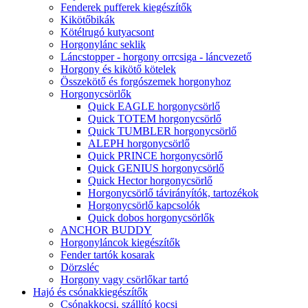
Fenderek pufferek kiegészítők
Kikötőbikák
Kötélrugó kutyacsont
Horgonylánc seklik
Láncstopper - horgony orrcsiga - láncvezető
Horgony és kikötő kötelek
Összekötő és forgószemek horgonyhoz
Horgonycsörlők
Quick EAGLE horgonycsörlő
Quick TOTEM horgonycsörlő
Quick TUMBLER horgonycsörlő
ALEPH horgonycsörlő
Quick PRINCE horgonycsörlő
Quick GENIUS horgonycsörlő
Quick Hector horgonycsörlő
Horgonycsörlő távirányítók, tartozékok
Horgonycsörlő kapcsolók
Quick dobos horgonycsörlők
ANCHOR BUDDY
Horgonyláncok kiegészítők
Fender tartók kosarak
Dörzsléc
Horgony vagy csörlőkar tartó
Hajó és csónakkiegészítők
Csónakkocsi, szállító kocsi