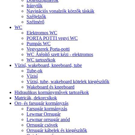
Dőlésszögmérők
Iránytűk
Navigációs vonalzók körzők táskák
Széljelzők
Szélmérő
WC
Elektromos WC
PORTA POTTI vegyi WC
Pumpás WC
Vegyszerek Porta-potti
WC Átépítő szett kézi - elektromos
WC tartozékok
Vízisí, wakeboard, kneeboard, tube
Tube-ok
Vízisí
Vízisí, tube, wakeboard kötelek kiegészítők
Wakeboard és kneeboard
Hidraulikus kormányművek tartozékok
Matricák, dekorcsíkok
Orr- és farsugár kormányzás
Farsugár kormányzás
Lewmar Orrsugár
Lewmar orrsugár anód
Orrsugár csövek
Orrsugár kábelek és kiegészítők