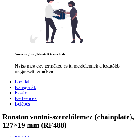
Nincs még megtekintett terméked.
Nyiss meg egy terméket, és itt megjelennek a legutóbb
megnézett termékeid.
Főoldal
Kategóriák
Kosár
Kedvencek
Belépés
Ronstan vantni-szerelőlemez (chainplate),
127×19 mm (RF488)