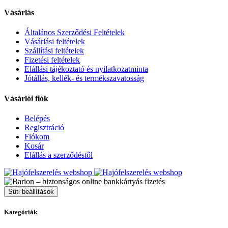
Vásárlás
Általános Szerződési Feltételek
Vásárlási feltételek
Szállítási feltételek
Fizetési feltételek
Elállási tájékoztató és nyilatkozatminta
Jótállás, kellék- és termékszavatosság
Vásárlói fiók
Belépés
Regisztráció
Fiókom
Kosár
Elállás a szerződéstől
Süti beállítások
Kategóriák