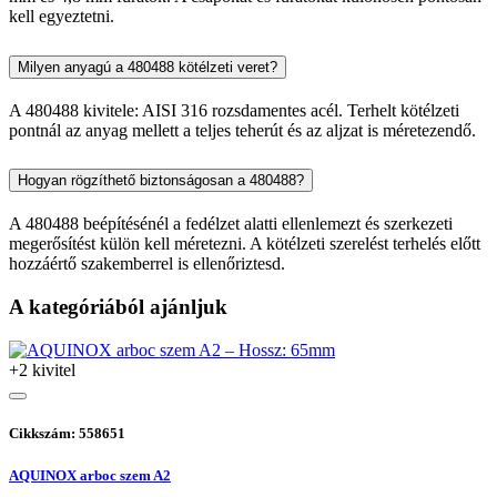
kell egyeztetni.
Milyen anyagú a 480488 kötélzeti veret?
A 480488 kivitele: AISI 316 rozsdamentes acél. Terhelt kötélzeti
pontnál az anyag mellett a teljes teherút és az aljzat is méretezendő.
Hogyan rögzíthető biztonságosan a 480488?
A 480488 beépítésénél a fedélzet alatti ellenlemezt és szerkezeti
megerősítést külön kell méretezni. A kötélzeti szerelést terhelés előtt
hozzáértő szakemberrel is ellenőriztesd.
A kategóriából ajánljuk
+2 kivitel
Cikkszám: 558651
AQUINOX arboc szem A2