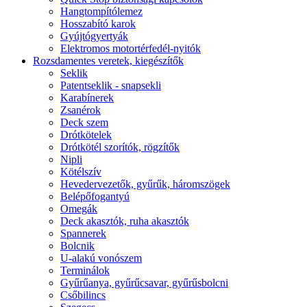
Hangtompítólemez
Hosszabító karok
Gyújtógyertyák
Elektromos motortérfedél-nyitók
Rozsdamentes veretek, kiegészítők
Seklik
Patentseklik - snapsekli
Karabínerek
Zsanérok
Deck szem
Drótkötelek
Drótkötél szorítók, rögzítők
Nipli
Kötélszív
Hevedervezetők, gyűrűk, háromszögek
Belépőfogantyú
Omegák
Deck akasztók, ruha akasztók
Spannerek
Bolcnik
U-alakú vonószem
Terminálok
Gyűrűanya, gyűrűcsavar, gyűrűsbolcni
Csőbilincs