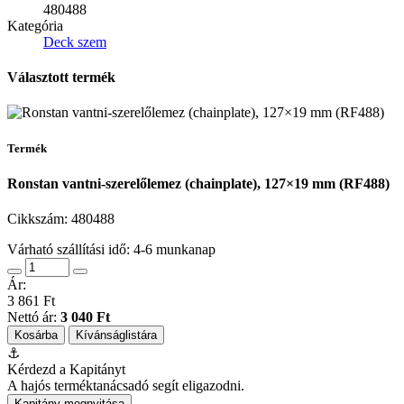
480488
Kategória
Deck szem
Választott termék
Termék
Ronstan vantni-szerelőlemez (chainplate), 127×19 mm (RF488)
Cikkszám:
480488
Várható szállítási idő: 4-6 munkanap
Ár:
3 861 Ft
Nettó ár:
3 040 Ft
Kosárba
Kívánságlistára
⚓
Kérdezd a Kapitányt
A hajós terméktanácsadó segít eligazodni.
Kapitány megnyitása