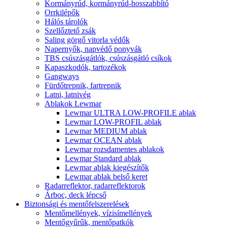
Kormányrúd, kormányrúd-hosszabbító
Orrkilépők
Hálós tárolók
Szellőztető zsák
Saling görgő vitorla védők
Napernyők, napvédő ponyvák
TBS csúszásgátlók, csúszásgátló csíkok
Kapaszkodók, tartozékok
Gangways
Fürdőtrepnik, fartrepnik
Latni, latnivég
Ablakok Lewmar
Lewmar ULTRA LOW-PROFILE ablak
Lewmar LOW-PROFIL ablak
Lewmar MEDIUM ablak
Lewmar OCEAN ablak
Lewmar rozsdamentes ablakok
Lewmar Standard ablak
Lewmar ablak kiegészítők
Lewmar ablak belső keret
Radarreflektor, radarreflektorok
Árboc, deck lépcső
Biztonsági és mentőfelszerelések
Mentőmellények, vízisímellények
Mentőgyűrűk, mentőpatkók