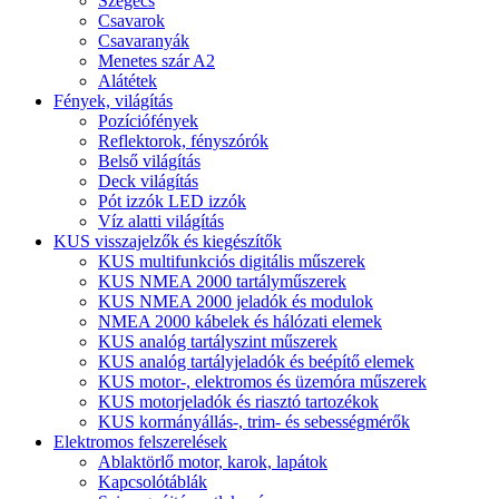
Szegecs
Csavarok
Csavaranyák
Menetes szár A2
Alátétek
Fények, világítás
Pozíciófények
Reflektorok, fényszórók
Belső világítás
Deck világítás
Pót izzók LED izzók
Víz alatti világítás
KUS visszajelzők és kiegészítők
KUS multifunkciós digitális műszerek
KUS NMEA 2000 tartályműszerek
KUS NMEA 2000 jeladók és modulok
NMEA 2000 kábelek és hálózati elemek
KUS analóg tartályszint műszerek
KUS analóg tartályjeladók és beépítő elemek
KUS motor-, elektromos és üzemóra műszerek
KUS motorjeladók és riasztó tartozékok
KUS kormányállás-, trim- és sebességmérők
Elektromos felszerelések
Ablaktörlő motor, karok, lapátok
Kapcsolótáblák