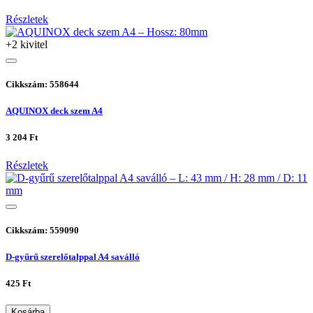
Részletek
+2 kivitel
Cikkszám: 558644
AQUINOX deck szem A4
3 204 Ft
Részletek
Cikkszám: 559090
D-gyűrű szerelőtalppal A4 saválló
425 Ft
Kosárba