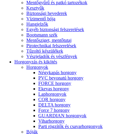
Mentőgyűrű és patkó tartozékok
Kesztyűk
Biztonsági hevederek
Vízimentő bója
Hangjelzők
Egyéb biztonsági felszerelések
Bootsmann szék
Mentősziget, mentőtutaj
Pirotechnikai felszerelések
Tűzoltó készülékek
Vészjeladók és vészfények
Horgonyzás és kikötés
Horgonyok
Négykapás horgony
PVC bevonatú horgony
FORCE horgony
Ekevas horgony
Laphorgonyok
CQR horgony
DELTA horgony
Force 7 horgony
GUARDIAN horgonyok
Viharhorgony
Parti rögzítők és csavarhorgonyok
Bóják