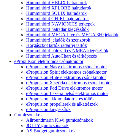
Humminbird HELIX halradarok
Humminbird XPLORE halradarok
Humminbird SOLIX halradarok
Humminbird CHIRP hajóradarok
Humminbird NAVIONICS térképek
Humminbird halradar kiegészítők
Humminbird MEGA Live és MEGA 360 jeladók
Humminbird jeladók és szenzorok
Horgászbot tartók radarfej tartók
Humminbird hálózati és NMEA kiegészítők
Humminbird AutoChart és térképezés
ePropulsion elektromos csónakmotor
ePropulsion Navy elektromos csónakmotor
ePropulsion Spirit elektromos csónakmotor
ePropulsion eLite elektromos csónakmotor
ePropulsion X széria elektromos csónakmotor
ePropulsion Pod Drive elektromos motor
ePropulsion I-széria belső elektromos motor
ePropulsion akkumulátorok és töltők
ePropulsion propellerek és alkatrészek
ePropulsion kiegészítők
Gumicsónakok
Allroundmarin Kiwi gumicsónakok
JOLLY gumicsónakok
AS Budget gumicsónakok