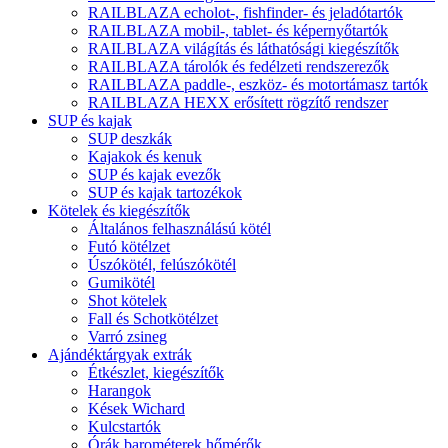
RAILBLAZA echolot-, fishfinder- és jeladótartók
RAILBLAZA mobil-, tablet- és képernyőtartók
RAILBLAZA világítás és láthatósági kiegészítők
RAILBLAZA tárolók és fedélzeti rendszerezők
RAILBLAZA paddle-, eszköz- és motortámasz tartók
RAILBLAZA HEXX erősített rögzítő rendszer
SUP és kajak
SUP deszkák
Kajakok és kenuk
SUP és kajak evezők
SUP és kajak tartozékok
Kötelek és kiegészítők
Általános felhasználású kötél
Futó kötélzet
Úszókötél, felúszókötél
Gumikötél
Shot kötelek
Fall és Schotkötélzet
Varró zsineg
Ajándéktárgyak extrák
Étkészlet, kiegészítők
Harangok
Kések Wichard
Kulcstartók
Órák barométerek hőmérők