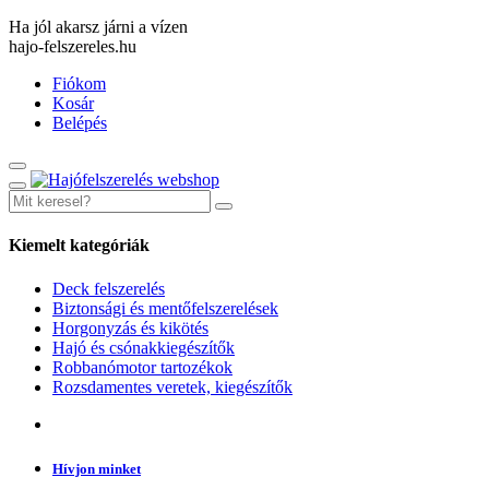
Ha jól akarsz járni a vízen
hajo-felszereles.hu
Fiókom
Kosár
Belépés
Kiemelt kategóriák
Deck felszerelés
Biztonsági és mentőfelszerelések
Horgonyzás és kikötés
Hajó és csónakkiegészítők
Robbanómotor tartozékok
Rozsdamentes veretek, kiegészítők
Hívjon minket