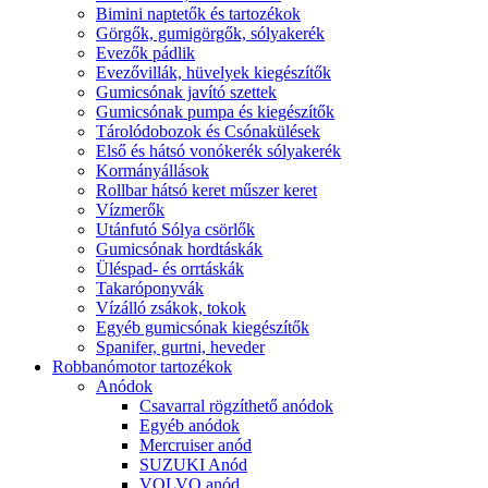
Bimini naptetők és tartozékok
Görgők, gumigörgők, sólyakerék
Evezők pádlik
Evezővillák, hüvelyek kiegészítők
Gumicsónak javító szettek
Gumicsónak pumpa és kiegészítők
Tárolódobozok és Csónakülések
Első és hátsó vonókerék sólyakerék
Kormányállások
Rollbar hátsó keret műszer keret
Vízmerők
Utánfutó Sólya csörlők
Gumicsónak hordtáskák
Üléspad- és orrtáskák
Takaróponyvák
Vízálló zsákok, tokok
Egyéb gumicsónak kiegészítők
Spanifer, gurtni, heveder
Robbanómotor tartozékok
Anódok
Csavarral rögzíthető anódok
Egyéb anódok
Mercruiser anód
SUZUKI Anód
VOLVO anód