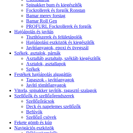
Spinakker bum és kiegészítők
Fockrollerek és forgók Ronstan
Bamar merev forstag
Bamar Roll Gen
PROFURL Fockrollerek és forgók
Hajóápolás és javítás
Tisztítószerek és felületápolók
Hajóápolási eszközök és kiegészítők
Javítóanyagok, epoxi és üvegszál
Székek, asztalok, párnák
Asztalláb asztaltalp, székláb kiegészítők
Asztalok, asztallapok
Székek
Festékek hajóápolás algagátlás
Tapaszok - javítóanyagok
Javító tömítőanyagok
Vitorla, spinakker javítók, ragasztó szalagok
Szellőzők és szellőzőrendszerek
Szellőzőrácsok
Deck és napelemes szellőzők
Befúvók
Szellőző csövek
Fekete gömb és kúp
Navigációs eszközök