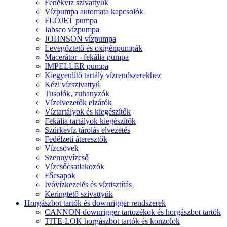
Fenékvíz szivattyúk
Vízpumpa automata kapcsolók
FLOJET pumpa
Jabsco vízpumpa
JOHNSON vízpumpa
Levegőztető és oxigénpumpák
Macerátor - fekália pumpa
IMPELLER pumpa
Kiegyenlítő tartály vízrendszerekhez
Kézi vízszivattyú
Tusolók, zuhanyzók
Vízelvezetők elzárók
Víztartályok és kiegészítők
Fekália tartályok kiegészítők
Szürkevíz tárolás elvezetés
Fedélzeti áteresztők
Vízcsövek
Szennyvízcső
Vízcsőcsatlakozók
Főcsapok
Ivóvízkezelés és víztisztítás
Keringtető szivattyúk
Horgászbot tartók és downrigger rendszerek
CANNON downrigger tartozékok és horgászbot tartók
TITE-LOK horgászbot tartók és konzolok