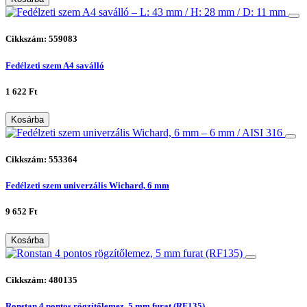
Cikkszám: 559083
Fedélzeti szem A4 saválló
1 622 Ft
Kosárba
Cikkszám: 553364
Fedélzeti szem univerzális Wichard, 6 mm
9 652 Ft
Kosárba
Cikkszám: 480135
Ronstan 4 pontos rögzítőlemez, 5 mm furat (RF135)