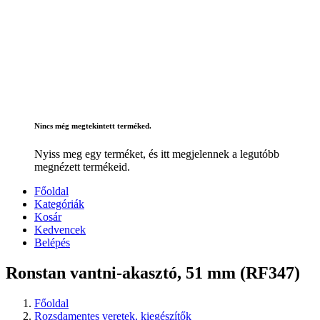
Nincs még megtekintett terméked.
Nyiss meg egy terméket, és itt megjelennek a legutóbb
megnézett termékeid.
Főoldal
Kategóriák
Kosár
Kedvencek
Belépés
Ronstan vantni-akasztó, 51 mm (RF347)
Főoldal
Rozsdamentes veretek, kiegészítők