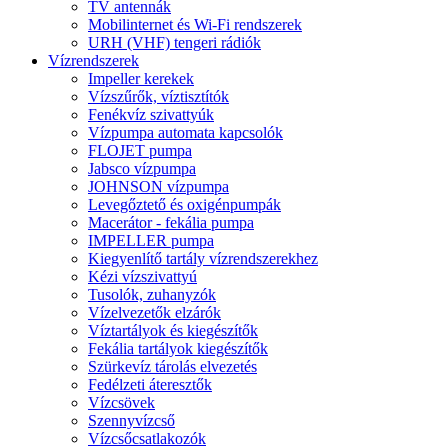
TV antennák
Mobilinternet és Wi-Fi rendszerek
URH (VHF) tengeri rádiók
Vízrendszerek
Impeller kerekek
Vízszűrők, víztisztítók
Fenékvíz szivattyúk
Vízpumpa automata kapcsolók
FLOJET pumpa
Jabsco vízpumpa
JOHNSON vízpumpa
Levegőztető és oxigénpumpák
Macerátor - fekália pumpa
IMPELLER pumpa
Kiegyenlítő tartály vízrendszerekhez
Kézi vízszivattyú
Tusolók, zuhanyzók
Vízelvezetők elzárók
Víztartályok és kiegészítők
Fekália tartályok kiegészítők
Szürkevíz tárolás elvezetés
Fedélzeti áteresztők
Vízcsövek
Szennyvízcső
Vízcsőcsatlakozók