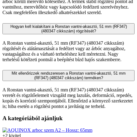
árboc körüli merevítő kötéseihez. A termék stabil rögzítési pontot ad
vantnihoz, merevítőhöz vagy kapcsolódó fedélzeti szerelvényhez.
Csak megfelelően illeszkedő alkatrészekkel szereld.
Hogyan kell kialakítani a Ronstan vantni-akasztó, 51 mm (RF347)
(480347 cikkszám) rögzítését?
A Ronstan vantni-akasztó, 51 mm (RF347) (480347 cikkszám)
rögzítését és alátámasztását a fedélzet vagy az árbóc anyagához,
vastagságához és a várható terheléshez kell méretezni. Nagy
terhelésű kötélzeti pontnál a beépítést bízd hajós szakemberre.
Mit ellenőrizzek rendszeresen a Ronstan vantni-akasztó, 51 mm
(RF347) (480347 cikkszám) terméken?
A Ronstan vantni-akasztó, 51 mm (RF347) (480347 cikkszám)
veretét és rögzítőelemeit vizsgáld meg lazulás, deformáció, repedés,
kopás és korrózió szempontjából. Ellenőrizd a környező szerkezetet
is; hiba esetén a rögzítési pontot a javításig ne terheld.
A kategóriából ajánljuk
+2 kivitel