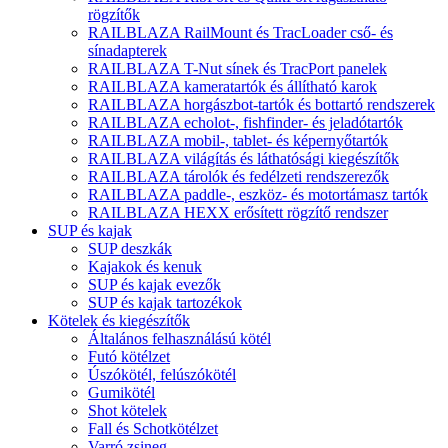
rögzítők
RAILBLAZA RailMount és TracLoader cső- és
sínadapterek
RAILBLAZA T-Nut sínek és TracPort panelek
RAILBLAZA kameratartók és állítható karok
RAILBLAZA horgászbot-tartók és bottartó rendszerek
RAILBLAZA echolot-, fishfinder- és jeladótartók
RAILBLAZA mobil-, tablet- és képernyőtartók
RAILBLAZA világítás és láthatósági kiegészítők
RAILBLAZA tárolók és fedélzeti rendszerezők
RAILBLAZA paddle-, eszköz- és motortámasz tartók
RAILBLAZA HEXX erősített rögzítő rendszer
SUP és kajak
SUP deszkák
Kajakok és kenuk
SUP és kajak evezők
SUP és kajak tartozékok
Kötelek és kiegészítők
Általános felhasználású kötél
Futó kötélzet
Úszókötél, felúszókötél
Gumikötél
Shot kötelek
Fall és Schotkötélzet
Varró zsineg