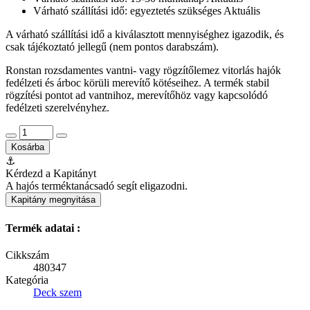
Várható szállítási idő: egyeztetés szükséges
Aktuális
A várható szállítási idő a kiválasztott mennyiséghez igazodik, és
csak tájékoztató jellegű (nem pontos darabszám).
Ronstan rozsdamentes vantni- vagy rögzítőlemez vitorlás hajók
fedélzeti és árboc körüli merevítő kötéseihez. A termék stabil
rögzítési pontot ad vantnihoz, merevítőhöz vagy kapcsolódó
fedélzeti szerelvényhez.
Kosárba
⚓
Kérdezd a Kapitányt
A hajós terméktanácsadó segít eligazodni.
Kapitány megnyitása
Termék adatai :
Cikkszám
480347
Kategória
Deck szem