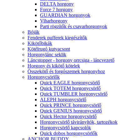
DELTA horgony
Force 7 horgony
GUARDIAN horgonyok
Viharhorgony
Parti rögzítők és csavarhorgonyok
Bóják
Fenderek pufferek kiegészítők
Kikötőbikák
Kötélrugó kutyacsont
Horgonylánc seklik
Láncstopper - horgony orrcsiga - láncvezető
Horgony és kikötő kötelek
Összekötő és forgószemek horgonyhoz
Horgonycsörlők
Quick EAGLE horgonycsörlő
Quick TOTEM horgonycsörlő
Quick TUMBLER horgonycsörlő
ALEPH horgonycsörlő
Quick PRINCE horgonycsörlő
Quick GENIUS horgonycsörlő
Quick Hector horgonycsörlő
Horgonycsörlő távirányítók, tartozékok
Horgonycsörlő kapcsolók
Quick dobos horgonycsörlők
ANCHOR BUDDY