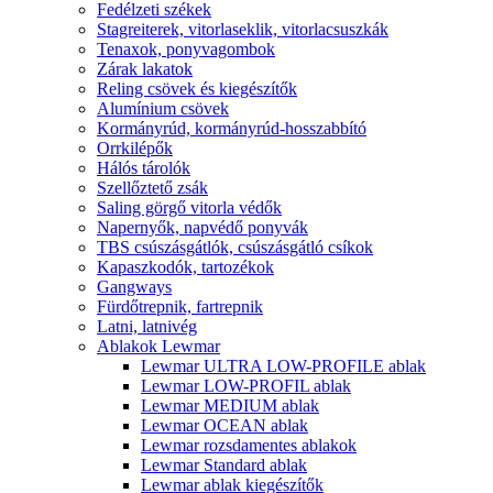
Fedélzeti székek
Stagreiterek, vitorlaseklik, vitorlacsuszkák
Tenaxok, ponyvagombok
Zárak lakatok
Reling csövek és kiegészítők
Alumínium csövek
Kormányrúd, kormányrúd-hosszabbító
Orrkilépők
Hálós tárolók
Szellőztető zsák
Saling görgő vitorla védők
Napernyők, napvédő ponyvák
TBS csúszásgátlók, csúszásgátló csíkok
Kapaszkodók, tartozékok
Gangways
Fürdőtrepnik, fartrepnik
Latni, latnivég
Ablakok Lewmar
Lewmar ULTRA LOW-PROFILE ablak
Lewmar LOW-PROFIL ablak
Lewmar MEDIUM ablak
Lewmar OCEAN ablak
Lewmar rozsdamentes ablakok
Lewmar Standard ablak
Lewmar ablak kiegészítők