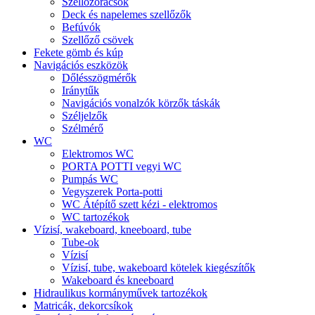
Szellőzőrácsok
Deck és napelemes szellőzők
Befúvók
Szellőző csövek
Fekete gömb és kúp
Navigációs eszközök
Dőlésszögmérők
Iránytűk
Navigációs vonalzók körzők táskák
Széljelzők
Szélmérő
WC
Elektromos WC
PORTA POTTI vegyi WC
Pumpás WC
Vegyszerek Porta-potti
WC Átépítő szett kézi - elektromos
WC tartozékok
Vízisí, wakeboard, kneeboard, tube
Tube-ok
Vízisí
Vízisí, tube, wakeboard kötelek kiegészítők
Wakeboard és kneeboard
Hidraulikus kormányművek tartozékok
Matricák, dekorcsíkok