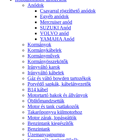
Anódok
Csavarral rögzíthető anódok
Egyéb anódok
Mercruiser anód
SUZUKI Anód
VOLVO anód
YAMAHA Anód
Kormányok
Kormánykábelek
Kormányművek
Kormányösszekötők
Irányváltó karok
Irányváltó kábelek
Gáz és váltó bowden tartozékok
Porvédő sapkák, kábelátvezetők
B14 kábel
Motortartó bakok és állványok
Öblítőmandzsetták
Motor és tank csatlakozók
Takaróponyva külmotorhoz
Motor zárak, lopásgátlók
Benzintank kiegészítők
Benzintank
Üzemanyagpumpa