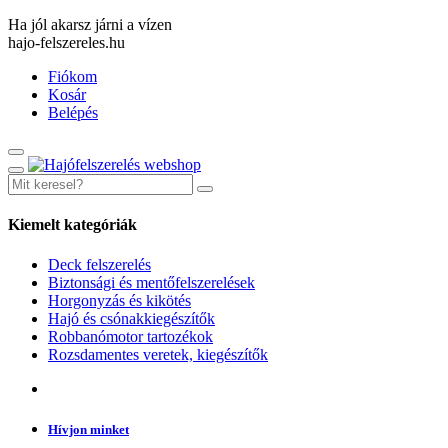
Ha jól akarsz járni a vízen
hajo-felszereles.hu
Fiókom
Kosár
Belépés
Kiemelt kategóriák
Deck felszerelés
Biztonsági és mentőfelszerelések
Horgonyzás és kikötés
Hajó és csónakkiegészítők
Robbanómotor tartozékok
Rozsdamentes veretek, kiegészítők
Hívjon minket