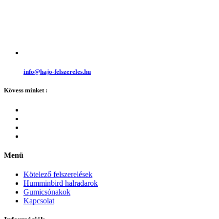
info@hajo-felszereles.hu
Kövess minket :
Menü
Kötelező felszerelések
Humminbird halradarok
Gumicsónakok
Kapcsolat