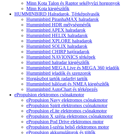
Minn Kota Talon és Raptor sekélyvízi horgonyok
Minn Kota kiegészítők
HUMMINBIRD Halradarok, Térképolvasók
Humminbird PiranhaMAX halradarok
Humminbird HDR mélységmérők
Humminbird APEX halradarok
Humminbird HELIX halradarok
Humminbird XPLORE halradarok
Humminbird SOLIX halradarok
Humminbird CHIRP hajóradarok
Humminbird NAVIONICS térképek
Humminbird halradar kiegészítők
Humminbird MEGA Live és MEGA 360 jeladók
Humminbird jeladók és szenzorok
Horgászbot tartók radarfej tartók
Humminbird hálózati és NMEA kiegészítők
Humminbird AutoChart és térképezés
ePropulsion elektromos csónakmotor
ePropulsion Navy elektromos csónakmotor
ePropulsion Spirit elektromos csónakmotor
ePropulsion eLite elektromos csónakmotor
ePropulsion X széria elektromos csónakmotor
ePropulsion Pod Drive elektromos motor
ePropulsion I-széria belső elektromos motor
ePropulsion akkumulátorok és töltők