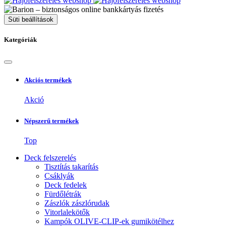
Süti beállítások
Kategóriák
Akciós termékek
Akció
Népszerű termékek
Top
Deck felszerelés
Tisztítás takarítás
Csáklyák
Deck fedelek
Fürdőlétrák
Zászlók zászlórudak
Vitorlalekötők
Kampók OLIVE-CLIP-ek gumikötélhez