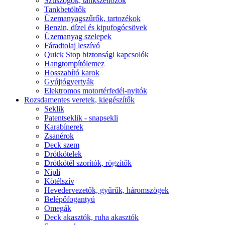
Szuszogók, tankszellőzők
Tankbetöltők
Üzemanyagszűrők, tartozékok
Benzin, dízel és kipufogócsövek
Üzemanyag szelepek
Fáradtolaj leszívó
Quick Stop biztonsági kapcsolók
Hangtompítólemez
Hosszabító karok
Gyújtógyertyák
Elektromos motortérfedél-nyitók
Rozsdamentes veretek, kiegészítők
Seklik
Patentseklik - snapsekli
Karabínerek
Zsanérok
Deck szem
Drótkötelek
Drótkötél szorítók, rögzítők
Nipli
Kötélszív
Hevedervezetők, gyűrűk, háromszögek
Belépőfogantyú
Omegák
Deck akasztók, ruha akasztók