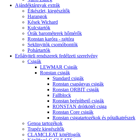
Ajándéktárgyak extrák
Étkészlet, kiegészítők
Harangok
Kések Wichard
Kulcstartók
Órák barométerek hőmérők
Ronstan karóra - rajtóra
Seklinyitók csomóbontók
Pohártartók
Erőátviteli rendszerek fedélzeti szerelvény
Csigák
LEWMAR Csigák
Ronstan csigák
Standard csigák
Ronstan csapágyas csigák
Ronstan ORBIT csigák
Fallblock
Ronstan beépíthető csigák
RONSTAN drótkötél csiga
Ronstan Core csigák
Ronstan csigatartozékok és pótalkatrészek
Genoa tartozékok
Trapéz kiegészítők
CLAMCLEAT kötélfogók