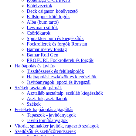
Kötélfogó C-CLEATS
Kötélvezetők
Deck csigasor, kötélvezető
Fallstopper kötélfogók
Alba (bum tartó)
Lewmar csörlők
Csörlőkarok
Spinakker bum és kiegészítők
Fockrollerek és forgók Ronstan
Bamar merev forstag
Bamar Roll Gen
PROFURL Fockrollerek és forgók
Hajóápolás és javítás
Tisztítószerek és felületápolók
Hajóápolási eszközök és kiegészítők
Javítóanyagok, epoxi és üvegszál
Székek, asztalok, párnák
Asztalláb asztaltalp, székláb kiegészítők
Asztalok, asztallapok
Székek
Festékek hajóápolás algagátlás
Tapaszok - javítóanyagok
Javító tömítőanyagok
Vitorla, spinakker javítók, ragasztó szalagok
Szellőzők és szellőzőrendszerek