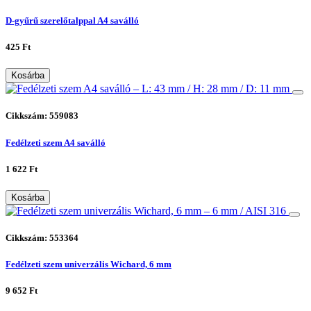
D-gyűrű szerelőtalppal A4 saválló
425 Ft
Kosárba
Cikkszám: 559083
Fedélzeti szem A4 saválló
1 622 Ft
Kosárba
Cikkszám: 553364
Fedélzeti szem univerzális Wichard, 6 mm
9 652 Ft