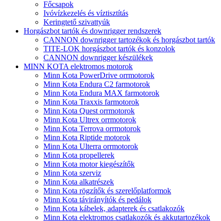
Főcsapok
Ivóvízkezelés és víztisztítás
Keringtető szivattyúk
Horgászbot tartók és downrigger rendszerek
CANNON downrigger tartozékok és horgászbot tartók
TITE-LOK horgászbot tartók és konzolok
CANNON downrigger készülékek
MINN KOTA elektromos motorok
Minn Kota PowerDrive orrmotorok
Minn Kota Endura C2 farmotorok
Minn Kota Endura MAX farmotorok
Minn Kota Traxxis farmotorok
Minn Kota Quest orrmotorok
Minn Kota Ultrex orrmotorok
Minn Kota Terrova orrmotorok
Minn Kota Riptide motorok
Minn Kota Ulterra orrmotorok
Minn Kota propellerek
Minn Kota motor kiegészítők
Minn Kota szerviz
Minn Kota alkatrészek
Minn Kota rögzítők és szerelőplatformok
Minn Kota távirányítók és pedálok
Minn Kota kábelek, adapterek és csatlakozók
Minn Kota elektromos csatlakozók és akkutartozékok