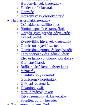
Horgonyláncok kiegészítők
Fender tartók kosarak
Dörzsléc
Horgony vagy csörlőkar tartó
Hajó és csónakkiegészítők
Csónakkocsi, szállító kocsi
Bimini naptetők és tartozékok
Görgők, gumigörgők, sólyakerék
Evezők pádlik
Evezővillák, hüvelyek kiegészítők
Gumicsónak javító szettek
Gumicsónak pumpa és kiegészítők
Tárolódobozok és Csónakülések
Első és hátsó vonókerék sólyakerék
Kormányállások
Rollbar hátsó keret műszer keret
Vízmerők
Utánfutó Sólya csörlők
Gumicsónak hordtáskák
Üléspad- és orrtáskák
Takaróponyvák
Vízálló zsákok, tokok
Egyéb gumicsónak kiegészítők
Spanifer, gurtni, heveder
Robbanómotor tartozékok