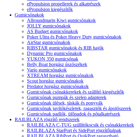
ePropulsion propellerek és alkatrészek
ePropulsion kiegészítők
Gumicsónakok
Allroundmarin Kiwi gumicsónakok
JOLLY gumicsónakok
AS Budget gumicsónakok
Poker Ultra és Poker Heavy Duty gumicsónakok
AirStar gumicsónakok
RIBSTAR gumicsónakok és RIB hajók
Dynamic Pro gumicsónakok
YUKON 350 gumicsónak
Belly Boat horgász úszószékek
Vario gumicsónakok
XTREAM horgász gumicsónakok
Scout horgász gumicsónakok
Predator horgász gumicsónakok
Gumicsónak csónakkerekek és szállító kiegészítők
Gumicsónak pumpák és szelep adapterek
Gumicsónak ülések, táskák és ponyvák
Gumicsónak javítókészletek, ragasztók és ápolószerek
Gumicsónak padlók, ülőpadok és pótalkatrészek
RAILBLAZA rögzítő rendszerek
RAILBLAZA C-TUG szállítókocsik és csónakkerekek
RAILBLAZA StarPort és SidePort rögzítőtalpak
RAILBLAZA RibPort és QuikPort ragasztható