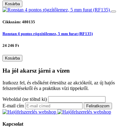
Kosárba
Cikkszám: 480135
Ronstan 4 pontos rögzítőlemez, 5 mm furat (RF135)
24 246 Ft
Kosárba
Ha jól akarsz járni a vízen
Iratkozz fel, és elsőként értesülsz az akciókról, az új hajós
felszerelésekről és a praktikus vízi tippekről.
Weboldal (ne töltsd ki)
E-mail cím
Feliratkozom
Kapcsolat