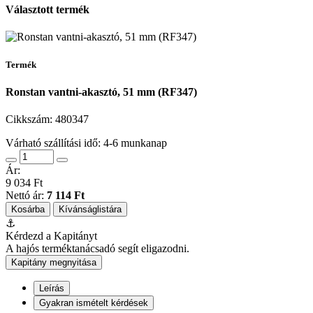
Választott termék
Termék
Ronstan vantni-akasztó, 51 mm (RF347)
Cikkszám:
480347
Várható szállítási idő: 4-6 munkanap
Ár:
9 034 Ft
Nettó ár:
7 114 Ft
Kosárba
Kívánságlistára
⚓
Kérdezd a Kapitányt
A hajós terméktanácsadó segít eligazodni.
Kapitány megnyitása
Leírás
Gyakran ismételt kérdések