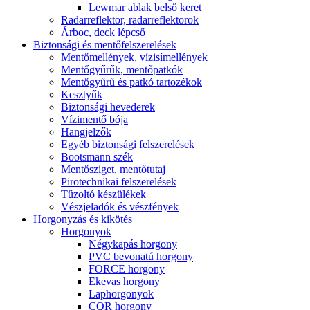
Lewmar ablak belső keret
Radarreflektor, radarreflektorok
Árboc, deck lépcső
Biztonsági és mentőfelszerelések
Mentőmellények, vízisímellények
Mentőgyűrűk, mentőpatkók
Mentőgyűrű és patkó tartozékok
Kesztyűk
Biztonsági hevederek
Vízimentő bója
Hangjelzők
Egyéb biztonsági felszerelések
Bootsmann szék
Mentősziget, mentőtutaj
Pirotechnikai felszerelések
Tűzoltó készülékek
Vészjeladók és vészfények
Horgonyzás és kikötés
Horgonyok
Négykapás horgony
PVC bevonatú horgony
FORCE horgony
Ekevas horgony
Laphorgonyok
CQR horgony