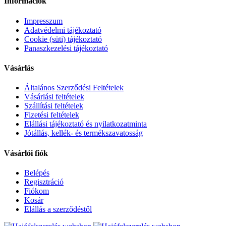
Információk
Impresszum
Adatvédelmi tájékoztató
Cookie (süti) tájékoztató
Panaszkezelési tájékoztató
Vásárlás
Általános Szerződési Feltételek
Vásárlási feltételek
Szállítási feltételek
Fizetési feltételek
Elállási tájékoztató és nyilatkozatminta
Jótállás, kellék- és termékszavatosság
Vásárlói fiók
Belépés
Regisztráció
Fiókom
Kosár
Elállás a szerződéstől