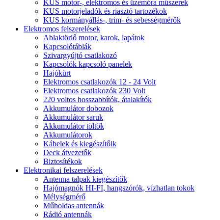
KUS motor-, elektromos és üzemóra műszerek
KUS motorjeladók és riasztó tartozékok
KUS kormányállás-, trim- és sebességmérők
Elektromos felszerelések
Ablaktörlő motor, karok, lapátok
Kapcsolótáblák
Szivargyújtó csatlakozó
Kapcsolók kapcsoló panelek
Hajókürt
Elektromos csatlakozók 12 - 24 Volt
Elektromos csatlakozók 230 Volt
220 voltos hosszabbítók, átalakítók
Akkumulátor dobozok
Akkumulátor saruk
Akkumulátor töltők
Akkumulátorok
Kábelek és kiegészítőik
Deck átvezetők
Biztosítékok
Elektronikai felszerelések
Antenna talpak kiegészítők
Hajómagnók HI-FI, hangszórók, vízhatlan tokok
Mélységmérő
Műholdas antennák
Rádió antennák