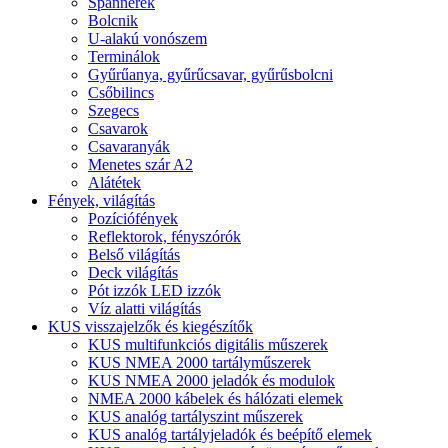
Spannerek
Bolcnik
U-alakú vonószem
Terminálok
Gyűrűanya, gyűrűcsavar, gyűrűsbolcni
Csőbilincs
Szegecs
Csavarok
Csavaranyák
Menetes szár A2
Alátétek
Fények, világítás
Pozíciófények
Reflektorok, fényszórók
Belső világítás
Deck világítás
Pót izzók LED izzók
Víz alatti világítás
KUS visszajelzők és kiegészítők
KUS multifunkciós digitális műszerek
KUS NMEA 2000 tartályműszerek
KUS NMEA 2000 jeladók és modulok
NMEA 2000 kábelek és hálózati elemek
KUS analóg tartályszint műszerek
KUS analóg tartályjeladók és beépítő elemek