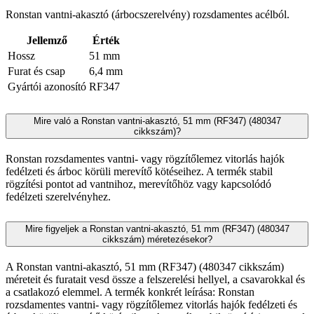
Ronstan vantni-akasztó (árbocszerelvény) rozsdamentes acélból.
Jellemző
Érték
Hossz
51 mm
Furat és csap
6,4 mm
Gyártói azonosító
RF347
Mire való a Ronstan vantni-akasztó, 51 mm (RF347) (480347
cikkszám)?
Ronstan rozsdamentes vantni- vagy rögzítőlemez vitorlás hajók
fedélzeti és árboc körüli merevítő kötéseihez. A termék stabil
rögzítési pontot ad vantnihoz, merevítőhöz vagy kapcsolódó
fedélzeti szerelvényhez.
Mire figyeljek a Ronstan vantni-akasztó, 51 mm (RF347) (480347
cikkszám) méretezésekor?
A Ronstan vantni-akasztó, 51 mm (RF347) (480347 cikkszám)
méreteit és furatait vesd össze a felszerelési hellyel, a csavarokkal és
a csatlakozó elemmel. A termék konkrét leírása: Ronstan
rozsdamentes vantni- vagy rögzítőlemez vitorlás hajók fedélzeti és