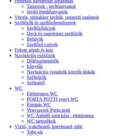
Festékek hajóápolás algagátlás
Tapaszok - javítóanyagok
Javító tömítőanyagok
Vitorla, spinakker javítók, ragasztó szalagok
Szellőzők és szellőzőrendszerek
Szellőzőrácsok
Deck és napelemes szellőzők
Befúvók
Szellőző csövek
Fekete gömb és kúp
Navigációs eszközök
Dőlésszögmérők
Iránytűk
Navigációs vonalzók körzők táskák
Széljelzők
Szélmérő
WC
Elektromos WC
PORTA POTTI vegyi WC
Pumpás WC
Vegyszerek Porta-potti
WC Átépítő szett kézi - elektromos
WC tartozékok
Vízisí, wakeboard, kneeboard, tube
Tube-ok