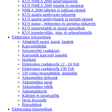
KUS NMEA 2000 tartályműszerek
KUS NMEA 2000 jeladók és modulok
NMEA 2000 kábelek és hálózati elemek
KUS analóg tartályszint műszerek
KUS analóg tartályjeladók és beépítő elemek
KUS motor-, elektromos és üzemóra műszerek
KUS motorjeladók és riasztó tartozékok
KUS kormányállás-, trim- és sebességmérők
Elektromos felszerelések
Ablaktörlő motor, karok, lapátok
Kapcsolótáblák
Szivargyújtó csatlakozó
Kapcsolók kapcsoló panelek
Hajókürt
Elektromos csatlakozók 12 - 24 Volt
Elektromos csatlakozók 230 Volt
220 voltos hosszabbítók, átalakítók
Akkumulátor dobozok
Akkumulátor saruk
Akkumulátor töltők
Akkumulátorok
Kábelek és kiegészítőik
Deck átvezetők
Biztosítékok
Elektronikai felszerelések