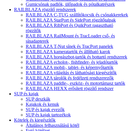
Gumicsónak padlók, ülőpadok és pótalkatrészek
RAILBLAZA rögzítő rendszerek
RAILBLAZA C-TUG szállítókocsik és csónakkerekek
RAILBLAZA StarPort és SidePort rögzítőtalpak
RAILBLAZA RibPort és QuikPort ragasztható
rögzítők
RAILBLAZA RailMount és TracLoader cső- és
sínadapterek
RAILBLAZA T-Nut sínek és TracPort panelek
RAILBLAZA kameratartók és állítható karok
RAILBLAZA horgászbot-tartók és bottartó rendszerek
RAILBLAZA echolot-, fishfinder- és jeladótartók
RAILBLAZA mobil-, tablet- és képernyőtartók
RAILBLAZA világítás és láthatósági kiegészítők
RAILBLAZA tárolók és fedélzeti rendszerezők
RAILBLAZA paddle-, eszköz- és motortámasz tartók
RAILBLAZA HEXX erősített rögzítő rendszer
SUP és kajak
SUP deszkák
Kajakok és kenuk
SUP és kajak evezők
SUP és kajak tartozékok
Kötelek és kiegészítők
Általános felhasználású kötél
Futó kötélzet