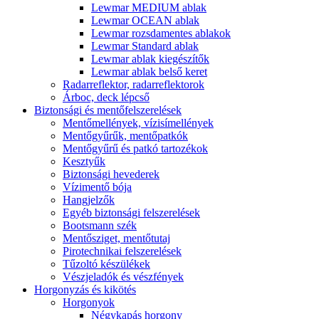
Lewmar MEDIUM ablak
Lewmar OCEAN ablak
Lewmar rozsdamentes ablakok
Lewmar Standard ablak
Lewmar ablak kiegészítők
Lewmar ablak belső keret
Radarreflektor, radarreflektorok
Árboc, deck lépcső
Biztonsági és mentőfelszerelések
Mentőmellények, vízisímellények
Mentőgyűrűk, mentőpatkók
Mentőgyűrű és patkó tartozékok
Kesztyűk
Biztonsági hevederek
Vízimentő bója
Hangjelzők
Egyéb biztonsági felszerelések
Bootsmann szék
Mentősziget, mentőtutaj
Pirotechnikai felszerelések
Tűzoltó készülékek
Vészjeladók és vészfények
Horgonyzás és kikötés
Horgonyok
Négykapás horgony