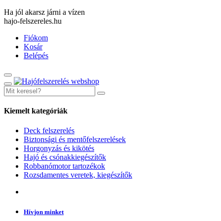
Ha jól akarsz járni a vízen
hajo-felszereles.hu
Fiókom
Kosár
Belépés
Kiemelt kategóriák
Deck felszerelés
Biztonsági és mentőfelszerelések
Horgonyzás és kikötés
Hajó és csónakkiegészítők
Robbanómotor tartozékok
Rozsdamentes veretek, kiegészítők
Hívjon minket