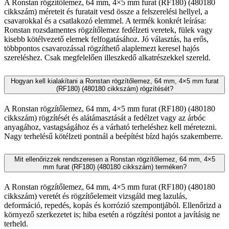
A Ronstan rögzítőlemez, 64 mm, 4×5 mm furat (RF180) (480180
cikkszám) méreteit és furatait vesd össze a felszerelési hellyel, a
csavarokkal és a csatlakozó elemmel. A termék konkrét leírása:
Ronstan rozsdamentes rögzítőlemez fedélzeti veretek, fülek vagy
kisebb kötélvezető elemek felfogatásához. Jó választás, ha erős,
többpontos csavarozással rögzíthető alaplemezt keresel hajós
szereléshez. Csak megfelelően illeszkedő alkatrészekkel szereld.
Hogyan kell kialakítani a Ronstan rögzítőlemez, 64 mm, 4×5 mm furat
(RF180) (480180 cikkszám) rögzítését?
A Ronstan rögzítőlemez, 64 mm, 4×5 mm furat (RF180) (480180
cikkszám) rögzítését és alátámasztását a fedélzet vagy az árbóc
anyagához, vastagságához és a várható terheléshez kell méretezni.
Nagy terhelésű kötélzeti pontnál a beépítést bízd hajós szakemberre.
Mit ellenőrizzek rendszeresen a Ronstan rögzítőlemez, 64 mm, 4×5
mm furat (RF180) (480180 cikkszám) terméken?
A Ronstan rögzítőlemez, 64 mm, 4×5 mm furat (RF180) (480180
cikkszám) veretét és rögzítőelemeit vizsgáld meg lazulás,
deformáció, repedés, kopás és korrózió szempontjából. Ellenőrizd a
környező szerkezetet is; hiba esetén a rögzítési pontot a javításig ne
terheld.