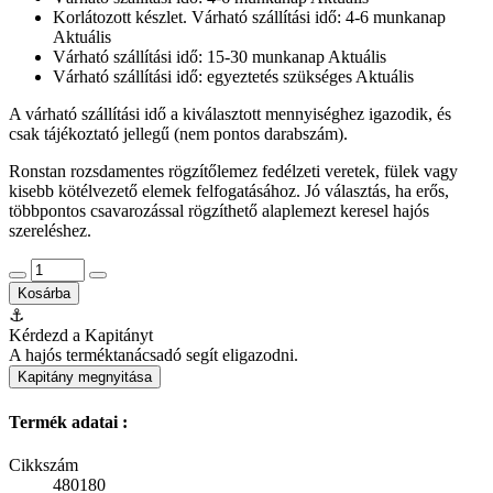
Korlátozott készlet. Várható szállítási idő: 4-6 munkanap
Aktuális
Várható szállítási idő: 15-30 munkanap
Aktuális
Várható szállítási idő: egyeztetés szükséges
Aktuális
A várható szállítási idő a kiválasztott mennyiséghez igazodik, és
csak tájékoztató jellegű (nem pontos darabszám).
Ronstan rozsdamentes rögzítőlemez fedélzeti veretek, fülek vagy
kisebb kötélvezető elemek felfogatásához. Jó választás, ha erős,
többpontos csavarozással rögzíthető alaplemezt keresel hajós
szereléshez.
Kosárba
⚓
Kérdezd a Kapitányt
A hajós terméktanácsadó segít eligazodni.
Kapitány megnyitása
Termék adatai :
Cikkszám
480180