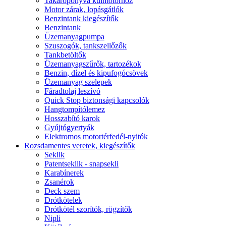
Takaróponyva külmotorhoz
Motor zárak, lopásgátlók
Benzintank kiegészítők
Benzintank
Üzemanyagpumpa
Szuszogók, tankszellőzők
Tankbetöltők
Üzemanyagszűrők, tartozékok
Benzin, dízel és kipufogócsövek
Üzemanyag szelepek
Fáradtolaj leszívó
Quick Stop biztonsági kapcsolók
Hangtompítólemez
Hosszabító karok
Gyújtógyertyák
Elektromos motortérfedél-nyitók
Rozsdamentes veretek, kiegészítők
Seklik
Patentseklik - snapsekli
Karabínerek
Zsanérok
Deck szem
Drótkötelek
Drótkötél szorítók, rögzítők
Nipli