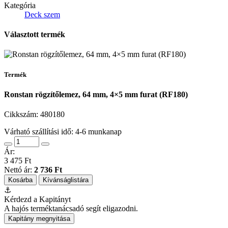
Kategória
Deck szem
Választott termék
Termék
Ronstan rögzítőlemez, 64 mm, 4×5 mm furat (RF180)
Cikkszám:
480180
Várható szállítási idő: 4-6 munkanap
Ár:
3 475 Ft
Nettó ár:
2 736 Ft
Kosárba
Kívánságlistára
⚓
Kérdezd a Kapitányt
A hajós terméktanácsadó segít eligazodni.
Kapitány megnyitása