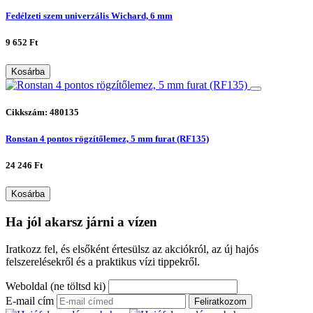
Fedélzeti szem univerzális Wichard, 6 mm
9 652 Ft
Kosárba
Cikkszám: 480135
Ronstan 4 pontos rögzítőlemez, 5 mm furat (RF135)
24 246 Ft
Kosárba
Ha jól akarsz járni a vízen
Iratkozz fel, és elsőként értesülsz az akciókról, az új hajós
felszerelésekről és a praktikus vízi tippekről.
Weboldal (ne töltsd ki)
E-mail cím
Feliratkozom