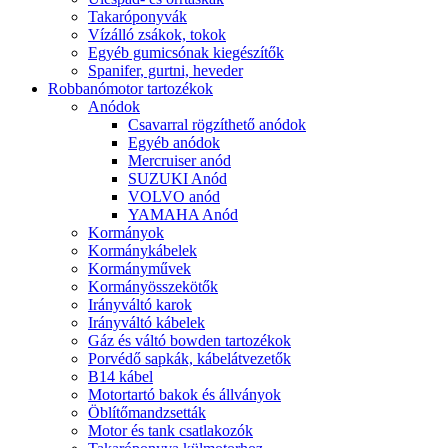
Takaróponyvák
Vízálló zsákok, tokok
Egyéb gumicsónak kiegészítők
Spanifer, gurtni, heveder
Robbanómotor tartozékok
Anódok
Csavarral rögzíthető anódok
Egyéb anódok
Mercruiser anód
SUZUKI Anód
VOLVO anód
YAMAHA Anód
Kormányok
Kormánykábelek
Kormányművek
Kormányösszekötők
Irányváltó karok
Irányváltó kábelek
Gáz és váltó bowden tartozékok
Porvédő sapkák, kábelátvezetők
B14 kábel
Motortartó bakok és állványok
Öblítőmandzsetták
Motor és tank csatlakozók