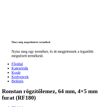
Nincs még megtekintett terméked.
Nyiss meg egy terméket, és itt megjelennek a legutóbb
megnézett termékeid.
Főoldal
Kategóriák
Kosár
Kedvencek
Belépés
Ronstan rögzítőlemez, 64 mm, 4×5 mm
furat (RF180)