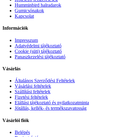
Humminbird halradarok
Gumicsónakok
Kapcsolat
Információk
Impresszum
Adatvédelmi tájékoztató
Cookie (süti) tájékoztató
Panaszkezelési tájékoztató
Vásárlás
Általános Szerződési Feltételek
Vásárlási feltételek
Szállítási feltételek
Fizetési feltételek
Elállási tájékoztató és nyilatkozatminta
Jótállás, kellék- és termékszavatosság
Vásárlói fiók
Belépés