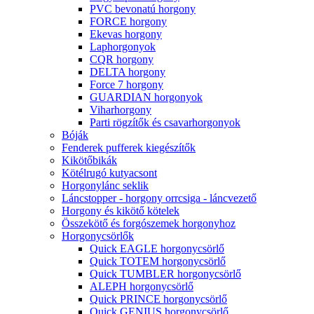
PVC bevonatú horgony
FORCE horgony
Ekevas horgony
Laphorgonyok
CQR horgony
DELTA horgony
Force 7 horgony
GUARDIAN horgonyok
Viharhorgony
Parti rögzítők és csavarhorgonyok
Bóják
Fenderek pufferek kiegészítők
Kikötőbikák
Kötélrugó kutyacsont
Horgonylánc seklik
Láncstopper - horgony orrcsiga - láncvezető
Horgony és kikötő kötelek
Összekötő és forgószemek horgonyhoz
Horgonycsörlők
Quick EAGLE horgonycsörlő
Quick TOTEM horgonycsörlő
Quick TUMBLER horgonycsörlő
ALEPH horgonycsörlő
Quick PRINCE horgonycsörlő
Quick GENIUS horgonycsörlő