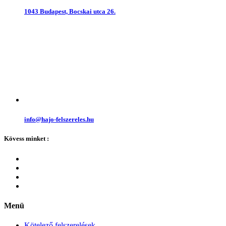
1043 Budapest, Bocskai utca 26.
info@hajo-felszereles.hu
Kövess minket :
Menü
Kötelező felszerelések