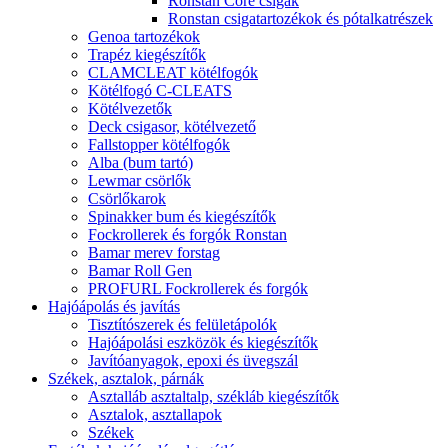
Ronstan Core csigák
Ronstan csigatartozékok és pótalkatrészek
Genoa tartozékok
Trapéz kiegészítők
CLAMCLEAT kötélfogók
Kötélfogó C-CLEATS
Kötélvezetők
Deck csigasor, kötélvezető
Fallstopper kötélfogók
Alba (bum tartó)
Lewmar csörlők
Csörlőkarok
Spinakker bum és kiegészítők
Fockrollerek és forgók Ronstan
Bamar merev forstag
Bamar Roll Gen
PROFURL Fockrollerek és forgók
Hajóápolás és javítás
Tisztítószerek és felületápolók
Hajóápolási eszközök és kiegészítők
Javítóanyagok, epoxi és üvegszál
Székek, asztalok, párnák
Asztalláb asztaltalp, székláb kiegészítők
Asztalok, asztallapok
Székek