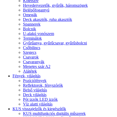
Kötélszív
Hevedervezetők, gyűrűk, háromszögek
Belépőfogantyú
Omegák
Deck akasztók, ruha akasztók
Spannerek
Bolcnik
U-alakú vonószem
Terminálok
Gyűrűanya, gyűrűcsavar, gyűrűsbolcni
Csőbilincs
Szegecs
Csavarok
Csavaranyák
Menetes szár A2
Alátétek
Fények, világítás
Pozíciófények
Reflektorok, fényszórók
Belső világítás
Deck világítás
Pót izzók LED izzók
Víz alatti világítás
KUS visszajelzők és kiegészítők
KUS multifunkciós digitális műszerek