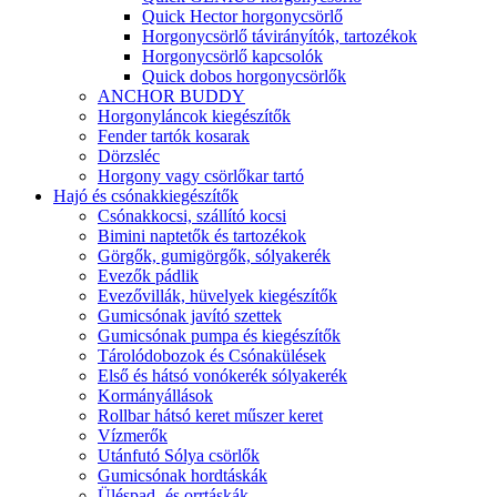
Quick Hector horgonycsörlő
Horgonycsörlő távirányítók, tartozékok
Horgonycsörlő kapcsolók
Quick dobos horgonycsörlők
ANCHOR BUDDY
Horgonyláncok kiegészítők
Fender tartók kosarak
Dörzsléc
Horgony vagy csörlőkar tartó
Hajó és csónakkiegészítők
Csónakkocsi, szállító kocsi
Bimini naptetők és tartozékok
Görgők, gumigörgők, sólyakerék
Evezők pádlik
Evezővillák, hüvelyek kiegészítők
Gumicsónak javító szettek
Gumicsónak pumpa és kiegészítők
Tárolódobozok és Csónakülések
Első és hátsó vonókerék sólyakerék
Kormányállások
Rollbar hátsó keret műszer keret
Vízmerők
Utánfutó Sólya csörlők
Gumicsónak hordtáskák
Üléspad- és orrtáskák