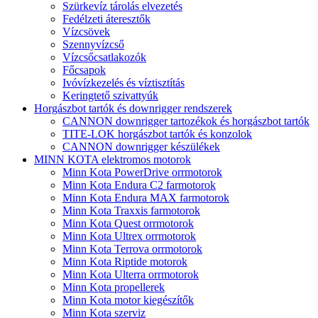
Szürkevíz tárolás elvezetés
Fedélzeti áteresztők
Vízcsövek
Szennyvízcső
Vízcsőcsatlakozók
Főcsapok
Ivóvízkezelés és víztisztítás
Keringtető szivattyúk
Horgászbot tartók és downrigger rendszerek
CANNON downrigger tartozékok és horgászbot tartók
TITE-LOK horgászbot tartók és konzolok
CANNON downrigger készülékek
MINN KOTA elektromos motorok
Minn Kota PowerDrive orrmotorok
Minn Kota Endura C2 farmotorok
Minn Kota Endura MAX farmotorok
Minn Kota Traxxis farmotorok
Minn Kota Quest orrmotorok
Minn Kota Ultrex orrmotorok
Minn Kota Terrova orrmotorok
Minn Kota Riptide motorok
Minn Kota Ulterra orrmotorok
Minn Kota propellerek
Minn Kota motor kiegészítők
Minn Kota szerviz