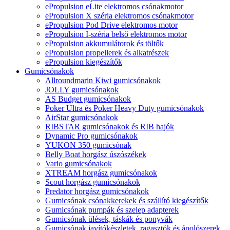
ePropulsion eLite elektromos csónakmotor
ePropulsion X széria elektromos csónakmotor
ePropulsion Pod Drive elektromos motor
ePropulsion I-széria belső elektromos motor
ePropulsion akkumulátorok és töltők
ePropulsion propellerek és alkatrészek
ePropulsion kiegészítők
Gumicsónakok
Allroundmarin Kiwi gumicsónakok
JOLLY gumicsónakok
AS Budget gumicsónakok
Poker Ultra és Poker Heavy Duty gumicsónakok
AirStar gumicsónakok
RIBSTAR gumicsónakok és RIB hajók
Dynamic Pro gumicsónakok
YUKON 350 gumicsónak
Belly Boat horgász úszószékek
Vario gumicsónakok
XTREAM horgász gumicsónakok
Scout horgász gumicsónakok
Predator horgász gumicsónakok
Gumicsónak csónakkerekek és szállító kiegészítők
Gumicsónak pumpák és szelep adapterek
Gumicsónak ülések, táskák és ponyvák
Gumicsónak javítókészletek, ragasztók és ápolószerek