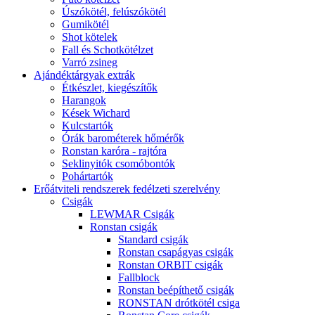
Úszókötél, felúszókötél
Gumikötél
Shot kötelek
Fall és Schotkötélzet
Varró zsineg
Ajándéktárgyak extrák
Étkészlet, kiegészítők
Harangok
Kések Wichard
Kulcstartók
Órák barométerek hőmérők
Ronstan karóra - rajtóra
Seklinyitók csomóbontók
Pohártartók
Erőátviteli rendszerek fedélzeti szerelvény
Csigák
LEWMAR Csigák
Ronstan csigák
Standard csigák
Ronstan csapágyas csigák
Ronstan ORBIT csigák
Fallblock
Ronstan beépíthető csigák
RONSTAN drótkötél csiga