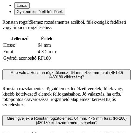
Leírás
Gyakran ismételt kérdések
Ronstan rögzítőlemez rozsdamentes acélból, fülek/csigák fedélzeti
vagy árbocra rögzítéséhez.
Jellemző
Érték
Hossz
64 mm
Furat
4 × 5 mm
Gyártói azonosító
RF180
Mire való a Ronstan rögzítőlemez, 64 mm, 4×5 mm furat (RF180)
(480180 cikkszám)?
Ronstan rozsdamentes rögzítőlemez fedélzeti veretek, fülek vagy
kisebb kötélvezető elemek felfogatásához. Jó választás, ha erős,
többpontos csavarozással rögzíthető alaplemezt keresel hajós
szereléshez.
Mire figyeljek a Ronstan rögzítőlemez, 64 mm, 4×5 mm furat (RF180)
(480180 cikkszám) méretezésekor?