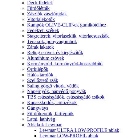
Deck fedelek
Fürdőlétrák
Zászlók zászlórudak
Vitorlalekötők
Kampók OLIVE-CLIP-ek gumikötélhez
Fedélzeti székek
Stagreiterek, vitorlaseklik, vitorlacsuszkák
Tenaxok, ponyvagombok
Zárak lakatok
Reling csövek és kiegészítők
Alumínium csövek
Kormányrúd, kormányrúd-hosszabbító
Orrkilépők
Hálós tárolók
Szellőztető zsák
Saling görgő vitorla védők
Napernyők, napvédő ponyvák
TBS csúszásgátlók, csúszásgátló csíkok
Kapaszkodók, tartozékok
Gangways
Fürdőtrepnik, fartrepnik
Latni, latnivég
Ablakok Lewmar
Lewmar ULTRA LOW-PROFILE ablak
Lewmar LOW-PROFIL ablak