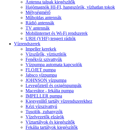
Antenna talpak kiegészítők
Hajómagnók HI-FI, hangszórók, vízhatlan tokok
Mélységmérő
Műholdas antennák
Rádió antennák
TV antennák
Mobilinternet és Wi-Fi rendszerek
URH (VHF) tengeri rádiók
Vízrendszerek
Impeller kerekek
Vízszűrők, víztisztítók
Fenékvíz szivattyúk
Vízpumpa automata kapcsolók
FLOJET pumpa
Jabsco vízpumpa
JOHNSON vízpumpa
Levegőztető és oxigénpumpák
Macerátor - fekália pumpa
IMPELLER pumpa
Kiegyenlítő tartály vízrendszerekhez
Kézi vízszivattyú
Tusolók, zuhanyzók
Vízelvezetők elzárók
Víztartályok és kiegészítők
Fekália tartályok kiegészítők