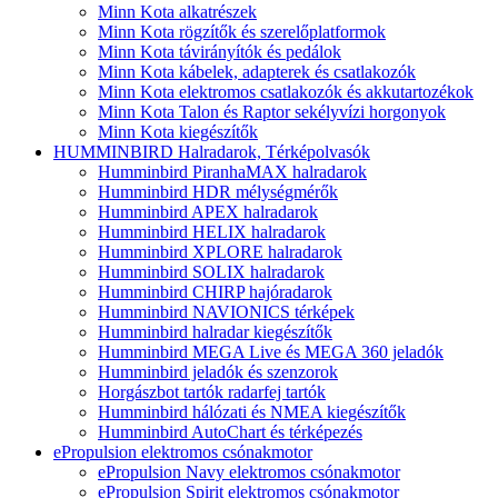
Minn Kota alkatrészek
Minn Kota rögzítők és szerelőplatformok
Minn Kota távirányítók és pedálok
Minn Kota kábelek, adapterek és csatlakozók
Minn Kota elektromos csatlakozók és akkutartozékok
Minn Kota Talon és Raptor sekélyvízi horgonyok
Minn Kota kiegészítők
HUMMINBIRD Halradarok, Térképolvasók
Humminbird PiranhaMAX halradarok
Humminbird HDR mélységmérők
Humminbird APEX halradarok
Humminbird HELIX halradarok
Humminbird XPLORE halradarok
Humminbird SOLIX halradarok
Humminbird CHIRP hajóradarok
Humminbird NAVIONICS térképek
Humminbird halradar kiegészítők
Humminbird MEGA Live és MEGA 360 jeladók
Humminbird jeladók és szenzorok
Horgászbot tartók radarfej tartók
Humminbird hálózati és NMEA kiegészítők
Humminbird AutoChart és térképezés
ePropulsion elektromos csónakmotor
ePropulsion Navy elektromos csónakmotor
ePropulsion Spirit elektromos csónakmotor