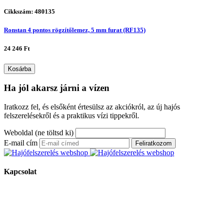
Cikkszám: 480135
Ronstan 4 pontos rögzítőlemez, 5 mm furat (RF135)
24 246 Ft
Kosárba
Ha jól akarsz járni a vízen
Iratkozz fel, és elsőként értesülsz az akciókról, az új hajós
felszerelésekről és a praktikus vízi tippekről.
Weboldal (ne töltsd ki)
E-mail cím
Feliratkozom
Kapcsolat