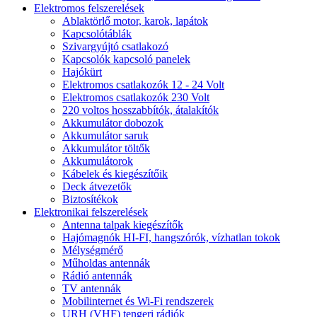
Elektromos felszerelések
Ablaktörlő motor, karok, lapátok
Kapcsolótáblák
Szivargyújtó csatlakozó
Kapcsolók kapcsoló panelek
Hajókürt
Elektromos csatlakozók 12 - 24 Volt
Elektromos csatlakozók 230 Volt
220 voltos hosszabbítók, átalakítók
Akkumulátor dobozok
Akkumulátor saruk
Akkumulátor töltők
Akkumulátorok
Kábelek és kiegészítőik
Deck átvezetők
Biztosítékok
Elektronikai felszerelések
Antenna talpak kiegészítők
Hajómagnók HI-FI, hangszórók, vízhatlan tokok
Mélységmérő
Műholdas antennák
Rádió antennák
TV antennák
Mobilinternet és Wi-Fi rendszerek
URH (VHF) tengeri rádiók