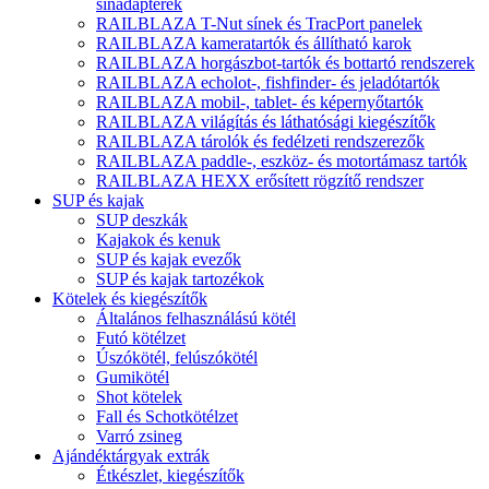
sínadapterek
RAILBLAZA T-Nut sínek és TracPort panelek
RAILBLAZA kameratartók és állítható karok
RAILBLAZA horgászbot-tartók és bottartó rendszerek
RAILBLAZA echolot-, fishfinder- és jeladótartók
RAILBLAZA mobil-, tablet- és képernyőtartók
RAILBLAZA világítás és láthatósági kiegészítők
RAILBLAZA tárolók és fedélzeti rendszerezők
RAILBLAZA paddle-, eszköz- és motortámasz tartók
RAILBLAZA HEXX erősített rögzítő rendszer
SUP és kajak
SUP deszkák
Kajakok és kenuk
SUP és kajak evezők
SUP és kajak tartozékok
Kötelek és kiegészítők
Általános felhasználású kötél
Futó kötélzet
Úszókötél, felúszókötél
Gumikötél
Shot kötelek
Fall és Schotkötélzet
Varró zsineg
Ajándéktárgyak extrák
Étkészlet, kiegészítők