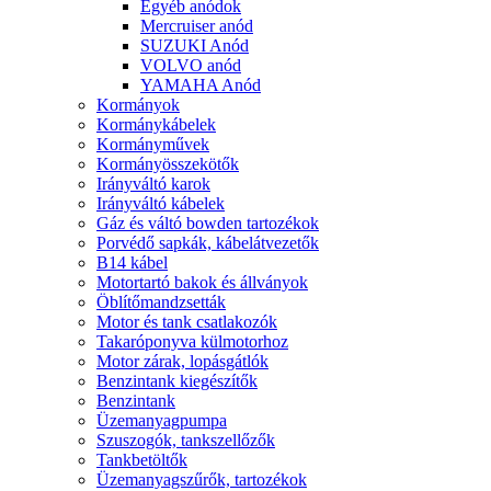
Egyéb anódok
Mercruiser anód
SUZUKI Anód
VOLVO anód
YAMAHA Anód
Kormányok
Kormánykábelek
Kormányművek
Kormányösszekötők
Irányváltó karok
Irányváltó kábelek
Gáz és váltó bowden tartozékok
Porvédő sapkák, kábelátvezetők
B14 kábel
Motortartó bakok és állványok
Öblítőmandzsetták
Motor és tank csatlakozók
Takaróponyva külmotorhoz
Motor zárak, lopásgátlók
Benzintank kiegészítők
Benzintank
Üzemanyagpumpa
Szuszogók, tankszellőzők
Tankbetöltők
Üzemanyagszűrők, tartozékok