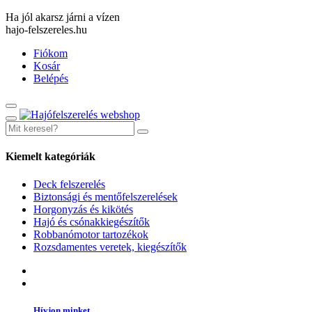
Ha jól akarsz járni a vízen
hajo-felszereles.hu
Fiókom
Kosár
Belépés
Kiemelt kategóriák
Deck felszerelés
Biztonsági és mentőfelszerelések
Horgonyzás és kikötés
Hajó és csónakkiegészítők
Robbanómotor tartozékok
Rozsdamentes veretek, kiegészítők
Hívjon minket