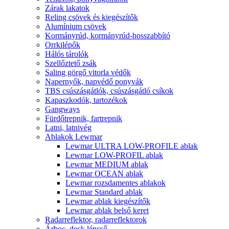
Zárak lakatok
Reling csövek és kiegészítők
Alumínium csövek
Kormányrúd, kormányrúd-hosszabbító
Orrkilépők
Hálós tárolók
Szellőztető zsák
Saling görgő vitorla védők
Napernyők, napvédő ponyvák
TBS csúszásgátlók, csúszásgátló csíkok
Kapaszkodók, tartozékok
Gangways
Fürdőtrepnik, fartrepnik
Latni, latnivég
Ablakok Lewmar
Lewmar ULTRA LOW-PROFILE ablak
Lewmar LOW-PROFIL ablak
Lewmar MEDIUM ablak
Lewmar OCEAN ablak
Lewmar rozsdamentes ablakok
Lewmar Standard ablak
Lewmar ablak kiegészítők
Lewmar ablak belső keret
Radarreflektor, radarreflektorok
Árboc, deck lépcső