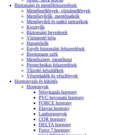
Biztonsági és mentőfelszerelések
Mentőmellények, vízisímellények
Mentőgyűrűk, mentőpatkók
Mentőgyűrű és patkó tartozékok
Kesztyűk
Biztonsági hevederek
Vízimentő bója
Hangjelzők
Egyéb biztonsági felszerelések
Bootsmann szék
Mentősziget, mentőtutaj
Pirotechnikai felszerelések
Tűzoltó készülékek
Vészjeladók és vészfények
Horgonyzás és kikötés
Horgonyok
Négykapás horgony
PVC bevonatú horgony
FORCE horgony
Ekevas horgony
Laphorgonyok
CQR horgony
DELTA horgony
Force 7 horgony