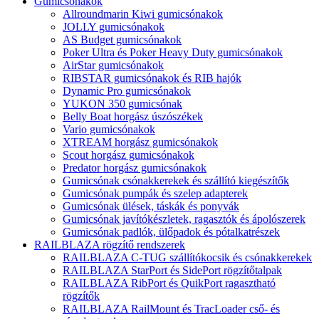
Gumicsónakok
Allroundmarin Kiwi gumicsónakok
JOLLY gumicsónakok
AS Budget gumicsónakok
Poker Ultra és Poker Heavy Duty gumicsónakok
AirStar gumicsónakok
RIBSTAR gumicsónakok és RIB hajók
Dynamic Pro gumicsónakok
YUKON 350 gumicsónak
Belly Boat horgász úszószékek
Vario gumicsónakok
XTREAM horgász gumicsónakok
Scout horgász gumicsónakok
Predator horgász gumicsónakok
Gumicsónak csónakkerekek és szállító kiegészítők
Gumicsónak pumpák és szelep adapterek
Gumicsónak ülések, táskák és ponyvák
Gumicsónak javítókészletek, ragasztók és ápolószerek
Gumicsónak padlók, ülőpadok és pótalkatrészek
RAILBLAZA rögzítő rendszerek
RAILBLAZA C-TUG szállítókocsik és csónakkerekek
RAILBLAZA StarPort és SidePort rögzítőtalpak
RAILBLAZA RibPort és QuikPort ragasztható
rögzítők
RAILBLAZA RailMount és TracLoader cső- és