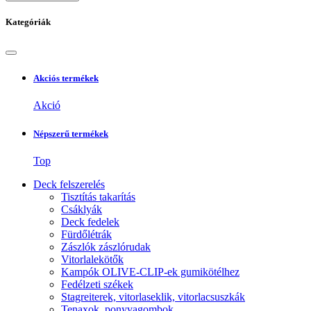
Kategóriák
Akciós termékek
Akció
Népszerű termékek
Top
Deck felszerelés
Tisztítás takarítás
Csáklyák
Deck fedelek
Fürdőlétrák
Zászlók zászlórudak
Vitorlalekötők
Kampók OLIVE-CLIP-ek gumikötélhez
Fedélzeti székek
Stagreiterek, vitorlaseklik, vitorlacsuszkák
Tenaxok, ponyvagombok