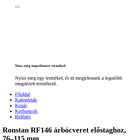
Nincs még megtekintett terméked.
Nyiss meg egy terméket, és itt megjelennek a legutóbb
megnézett termékeid.
Főoldal
Kategóriák
Kosár
Kedvencek
Belépés
Ronstan RF146 árbócveret előstaghoz,
76–115 mm