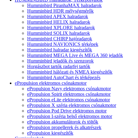
Humminbird PiranhaMAX halradarok
Humminbird HDR mélységmérők
Humminbird APEX halradarok
Humminbird HELIX halradarok
Humminbird XPLORE halradarok
Humminbird SOLIX halradarok
Humminbird CHIRP hajóradarok
Humminbird NAVIONICS térképek
Humminbird halradar kiegészítők
Humminbird MEGA Live és MEGA 360 jeladók
Humminbird jeladók és szenzorok
Horgászbot tartók radarfej tartók
Humminbird hálózati és NMEA kiegészítők
Humminbird AutoChart és térképezés
ePropulsion elektromos csónakmotor
ePropulsion Navy elektromos csónakmotor
ePropulsion Spirit elektromos csónakmotor
ePropulsion eLite elektromos csónakmotor
ePropulsion X széria elektromos csónakmotor
ePropulsion Pod Drive elektromos motor
ePropulsion I-széria belső elektromos motor
ePropulsion akkumulátorok és töltők
ePropulsion propellerek és alkatrészek
ePropulsion kiegészítők