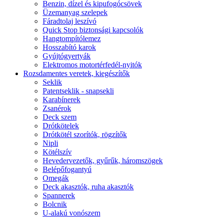
Benzin, dízel és kipufogócsövek
Üzemanyag szelepek
Fáradtolaj leszívó
Quick Stop biztonsági kapcsolók
Hangtompítólemez
Hosszabító karok
Gyújtógyertyák
Elektromos motortérfedél-nyitók
Rozsdamentes veretek, kiegészítők
Seklik
Patentseklik - snapsekli
Karabínerek
Zsanérok
Deck szem
Drótkötelek
Drótkötél szorítók, rögzítők
Nipli
Kötélszív
Hevedervezetők, gyűrűk, háromszögek
Belépőfogantyú
Omegák
Deck akasztók, ruha akasztók
Spannerek
Bolcnik
U-alakú vonószem