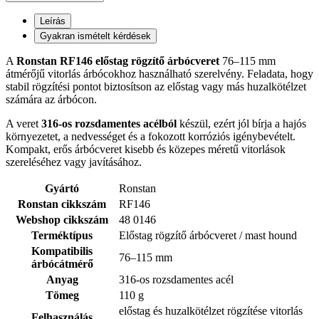
Leírás
Gyakran ismételt kérdések
A
Ronstan RF146 előstag rögzítő árbócveret
76–115 mm
átmérőjű vitorlás árbócokhoz használható szerelvény. Feladata, hogy
stabil rögzítési pontot biztosítson az előstag vagy más huzalkötélzet
számára az árbócon.
A veret
316-os rozsdamentes acélból
készül, ezért jól bírja a hajós
környezetet, a nedvességet és a fokozott korróziós igénybevételt.
Kompakt, erős árbócveret kisebb és közepes méretű vitorlások
szereléséhez vagy javításához.
Gyártó
Ronstan
Ronstan cikkszám
RF146
Webshop cikkszám
48 0146
Terméktípus
Előstag rögzítő árbócveret / mast hound
Kompatibilis
76–115 mm
árbócátmérő
Anyag
316-os rozsdamentes acél
Tömeg
110 g
előstag és huzalkötélzet rögzítése vitorlás
Felhasználás