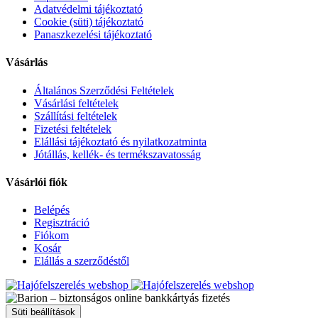
Adatvédelmi tájékoztató
Cookie (süti) tájékoztató
Panaszkezelési tájékoztató
Vásárlás
Általános Szerződési Feltételek
Vásárlási feltételek
Szállítási feltételek
Fizetési feltételek
Elállási tájékoztató és nyilatkozatminta
Jótállás, kellék- és termékszavatosság
Vásárlói fiók
Belépés
Regisztráció
Fiókom
Kosár
Elállás a szerződéstől
Süti beállítások