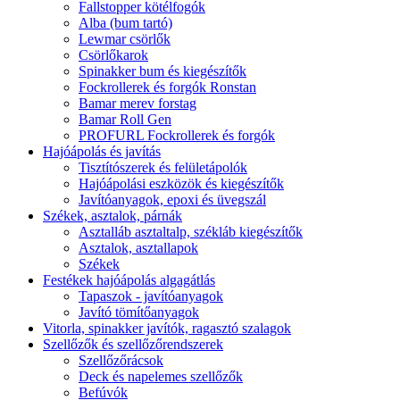
Fallstopper kötélfogók
Alba (bum tartó)
Lewmar csörlők
Csörlőkarok
Spinakker bum és kiegészítők
Fockrollerek és forgók Ronstan
Bamar merev forstag
Bamar Roll Gen
PROFURL Fockrollerek és forgók
Hajóápolás és javítás
Tisztítószerek és felületápolók
Hajóápolási eszközök és kiegészítők
Javítóanyagok, epoxi és üvegszál
Székek, asztalok, párnák
Asztalláb asztaltalp, székláb kiegészítők
Asztalok, asztallapok
Székek
Festékek hajóápolás algagátlás
Tapaszok - javítóanyagok
Javító tömítőanyagok
Vitorla, spinakker javítók, ragasztó szalagok
Szellőzők és szellőzőrendszerek
Szellőzőrácsok
Deck és napelemes szellőzők
Befúvók