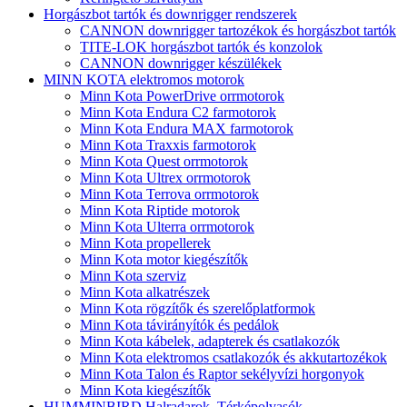
Horgászbot tartók és downrigger rendszerek
CANNON downrigger tartozékok és horgászbot tartók
TITE-LOK horgászbot tartók és konzolok
CANNON downrigger készülékek
MINN KOTA elektromos motorok
Minn Kota PowerDrive orrmotorok
Minn Kota Endura C2 farmotorok
Minn Kota Endura MAX farmotorok
Minn Kota Traxxis farmotorok
Minn Kota Quest orrmotorok
Minn Kota Ultrex orrmotorok
Minn Kota Terrova orrmotorok
Minn Kota Riptide motorok
Minn Kota Ulterra orrmotorok
Minn Kota propellerek
Minn Kota motor kiegészítők
Minn Kota szerviz
Minn Kota alkatrészek
Minn Kota rögzítők és szerelőplatformok
Minn Kota távirányítók és pedálok
Minn Kota kábelek, adapterek és csatlakozók
Minn Kota elektromos csatlakozók és akkutartozékok
Minn Kota Talon és Raptor sekélyvízi horgonyok
Minn Kota kiegészítők
HUMMINBIRD Halradarok, Térképolvasók