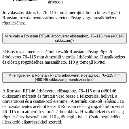
árbócon
Jó választás akkor, ha 76–115 mm átmérőjű árbócra keresel gyári
Ronstan, rozsdamentes árbócveretet előstag vagy huzalkötélzet
rögzítéséhez.
Mire való a Ronstan RF146 árbócveret előstaghoz, 76–115 mm (480146
cikkszám)?
316-os rozsdamentes acélból készült Ronstan előstag rögzítő
árbócveret 76–115 mm átmérőjű vitorlás árbócokhoz. Huzalkötélzet
és előstag rögzítéséhez használható, 110 g tömegű kivitel.
Mire figyeljek a Ronstan RF146 árbócveret előstaghoz, 76–115 mm
(480146 cikkszám) méretezésekor?
A Ronstan RF146 árbócveret előstaghoz, 76–115 mm (480146
cikkszám) méreteit és furatait vesd össze a felszerelési hellyel, a
csavarokkal és a csatlakozó elemmel. A termék konkrét leírása: 316-
os rozsdamentes acélból készült Ronstan előstag rögzítő árbócveret
76–115 mm átmérőjű vitorlás árbócokhoz. Huzalkötélzet és előstag
rögzítéséhez használható, 110 g tömegű kivitel. Csak megfelelően
illeszkedő alkatrészekkel szereld.