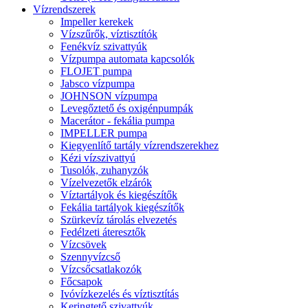
Vízrendszerek
Impeller kerekek
Vízszűrők, víztisztítók
Fenékvíz szivattyúk
Vízpumpa automata kapcsolók
FLOJET pumpa
Jabsco vízpumpa
JOHNSON vízpumpa
Levegőztető és oxigénpumpák
Macerátor - fekália pumpa
IMPELLER pumpa
Kiegyenlítő tartály vízrendszerekhez
Kézi vízszivattyú
Tusolók, zuhanyzók
Vízelvezetők elzárók
Víztartályok és kiegészítők
Fekália tartályok kiegészítők
Szürkevíz tárolás elvezetés
Fedélzeti áteresztők
Vízcsövek
Szennyvízcső
Vízcsőcsatlakozók
Főcsapok
Ivóvízkezelés és víztisztítás
Keringtető szivattyúk