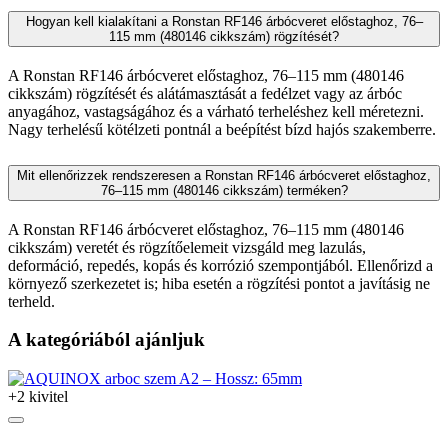
Hogyan kell kialakítani a Ronstan RF146 árbócveret előstaghoz, 76–
115 mm (480146 cikkszám) rögzítését?
A Ronstan RF146 árbócveret előstaghoz, 76–115 mm (480146
cikkszám) rögzítését és alátámasztását a fedélzet vagy az árbóc
anyagához, vastagságához és a várható terheléshez kell méretezni.
Nagy terhelésű kötélzeti pontnál a beépítést bízd hajós szakemberre.
Mit ellenőrizzek rendszeresen a Ronstan RF146 árbócveret előstaghoz,
76–115 mm (480146 cikkszám) terméken?
A Ronstan RF146 árbócveret előstaghoz, 76–115 mm (480146
cikkszám) veretét és rögzítőelemeit vizsgáld meg lazulás,
deformáció, repedés, kopás és korrózió szempontjából. Ellenőrizd a
környező szerkezetet is; hiba esetén a rögzítési pontot a javításig ne
terheld.
A kategóriából ajánljuk
+2 kivitel