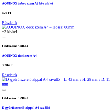
AQUINOX árboc szem A2 kör alakú
479 Ft
Részletek
+2 kivitel
Cikkszám: 558644
AQUINOX deck szem A4
3 204 Ft
Részletek
Cikkszám: 559090
D-gyűrű szerelőtalppal A4 saválló