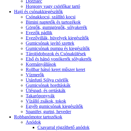
Dörzsléc
Horgony vagy csörlőkar tartó
Hajó és csónakkiegészítők
Csónakkocsi, szállító kocsi
Bimini naptetők és tartozékok
Görgők, gumigörgők, sólyakerék
Evezők pádlik
Evezővillák, hüvelyek kiegészítők
Gumicsónak javító szettek
Gumicsónak pumpa és kiegészítők
Tárolódobozok és Csónakülések
Első és hátsó vonókerék sólyakerék
Kormányállások
Rollbar hátsó keret műszer keret
Vízmerők
Utánfutó Sólya csörlők
Gumicsónak hordtáskák
Üléspad- és orrtáskák
Takaróponyvák
Vízálló zsákok, tokok
Egyéb gumicsónak kiegészítők
Spanifer, gurtni, heveder
Robbanómotor tartozékok
Anódok
Csavarral rögzíthető anódok