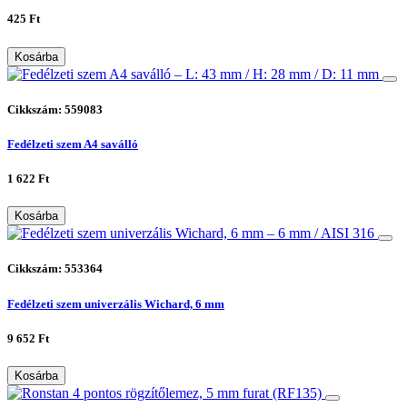
425 Ft
Kosárba
Cikkszám: 559083
Fedélzeti szem A4 saválló
1 622 Ft
Kosárba
Cikkszám: 553364
Fedélzeti szem univerzális Wichard, 6 mm
9 652 Ft
Kosárba