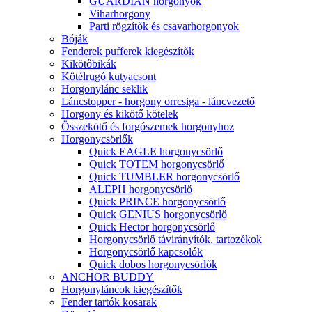
GUARDIAN horgonyok
Viharhorgony
Parti rögzítők és csavarhorgonyok
Bóják
Fenderek pufferek kiegészítők
Kikötőbikák
Kötélrugó kutyacsont
Horgonylánc seklik
Láncstopper - horgony orrcsiga - láncvezető
Horgony és kikötő kötelek
Összekötő és forgószemek horgonyhoz
Horgonycsörlők
Quick EAGLE horgonycsörlő
Quick TOTEM horgonycsörlő
Quick TUMBLER horgonycsörlő
ALEPH horgonycsörlő
Quick PRINCE horgonycsörlő
Quick GENIUS horgonycsörlő
Quick Hector horgonycsörlő
Horgonycsörlő távirányítók, tartozékok
Horgonycsörlő kapcsolók
Quick dobos horgonycsörlők
ANCHOR BUDDY
Horgonyláncok kiegészítők
Fender tartók kosarak