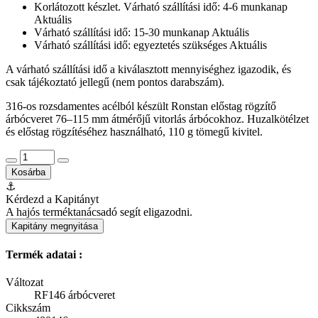
Korlátozott készlet. Várható szállítási idő: 4-6 munkanap
Aktuális
Várható szállítási idő: 15-30 munkanap
Aktuális
Várható szállítási idő: egyeztetés szükséges
Aktuális
A várható szállítási idő a kiválasztott mennyiséghez igazodik, és
csak tájékoztató jellegű (nem pontos darabszám).
316-os rozsdamentes acélból készült Ronstan előstag rögzítő
árbócveret 76–115 mm átmérőjű vitorlás árbócokhoz. Huzalkötélzet
és előstag rögzítéséhez használható, 110 g tömegű kivitel.
Kosárba
⚓
Kérdezd a Kapitányt
A hajós terméktanácsadó segít eligazodni.
Kapitány megnyitása
Termék adatai :
Változat
RF146 árbócveret
Cikkszám