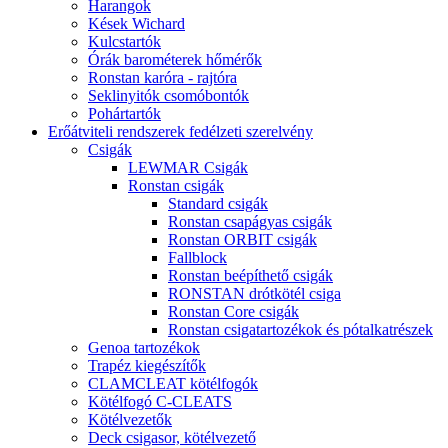
Harangok
Kések Wichard
Kulcstartók
Órák barométerek hőmérők
Ronstan karóra - rajtóra
Seklinyitók csomóbontók
Pohártartók
Erőátviteli rendszerek fedélzeti szerelvény
Csigák
LEWMAR Csigák
Ronstan csigák
Standard csigák
Ronstan csapágyas csigák
Ronstan ORBIT csigák
Fallblock
Ronstan beépíthető csigák
RONSTAN drótkötél csiga
Ronstan Core csigák
Ronstan csigatartozékok és pótalkatrészek
Genoa tartozékok
Trapéz kiegészítők
CLAMCLEAT kötélfogók
Kötélfogó C-CLEATS
Kötélvezetők
Deck csigasor, kötélvezető