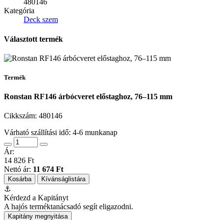
480146
Kategória
Deck szem
Választott termék
Termék
Ronstan RF146 árbócveret előstaghoz, 76–115 mm
Cikkszám:
480146
Várható szállítási idő: 4-6 munkanap
Ár:
14 826 Ft
Nettó ár:
11 674 Ft
Kosárba
Kívánságlistára
⚓
Kérdezd a Kapitányt
A hajós terméktanácsadó segít eligazodni.
Kapitány megnyitása