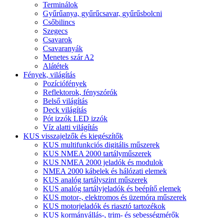
Terminálok
Gyűrűanya, gyűrűcsavar, gyűrűsbolcni
Csőbilincs
Szegecs
Csavarok
Csavaranyák
Menetes szár A2
Alátétek
Fények, világítás
Pozíciófények
Reflektorok, fényszórók
Belső világítás
Deck világítás
Pót izzók LED izzók
Víz alatti világítás
KUS visszajelzők és kiegészítők
KUS multifunkciós digitális műszerek
KUS NMEA 2000 tartályműszerek
KUS NMEA 2000 jeladók és modulok
NMEA 2000 kábelek és hálózati elemek
KUS analóg tartályszint műszerek
KUS analóg tartályjeladók és beépítő elemek
KUS motor-, elektromos és üzemóra műszerek
KUS motorjeladók és riasztó tartozékok
KUS kormányállás-, trim- és sebességmérők