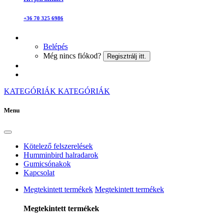
+36 70 325 6986
Belépés
Még nincs fiókod?
Regisztrálj itt.
KATEGÓRIÁK
KATEGÓRIÁK
Menu
Kötelező felszerelések
Humminbird halradarok
Gumicsónakok
Kapcsolat
Megtekintett termékek
Megtekintett termékek
Megtekintett termékek