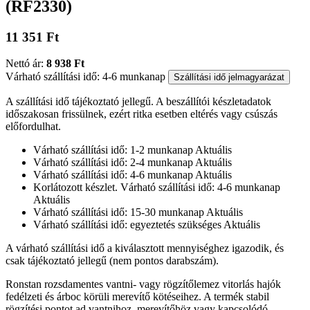
(RF2330)
11 351 Ft
Nettó ár:
8 938 Ft
Várható szállítási idő: 4-6 munkanap
Szállítási idő jelmagyarázat
A szállítási idő tájékoztató jellegű. A beszállítói készletadatok
időszakosan frissülnek, ezért ritka esetben eltérés vagy csúszás
előfordulhat.
Várható szállítási idő: 1-2 munkanap
Aktuális
Várható szállítási idő: 2-4 munkanap
Aktuális
Várható szállítási idő: 4-6 munkanap
Aktuális
Korlátozott készlet. Várható szállítási idő: 4-6 munkanap
Aktuális
Várható szállítási idő: 15-30 munkanap
Aktuális
Várható szállítási idő: egyeztetés szükséges
Aktuális
A várható szállítási idő a kiválasztott mennyiséghez igazodik, és
csak tájékoztató jellegű (nem pontos darabszám).
Ronstan rozsdamentes vantni- vagy rögzítőlemez vitorlás hajók
fedélzeti és árboc körüli merevítő kötéseihez. A termék stabil
rögzítési pontot ad vantnihoz, merevítőhöz vagy kapcsolódó