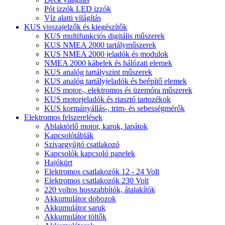
Pót izzók LED izzók
Víz alatti világítás
KUS visszajelzők és kiegészítők
KUS multifunkciós digitális műszerek
KUS NMEA 2000 tartályműszerek
KUS NMEA 2000 jeladók és modulok
NMEA 2000 kábelek és hálózati elemek
KUS analóg tartályszint műszerek
KUS analóg tartályjeladók és beépítő elemek
KUS motor-, elektromos és üzemóra műszerek
KUS motorjeladók és riasztó tartozékok
KUS kormányállás-, trim- és sebességmérők
Elektromos felszerelések
Ablaktörlő motor, karok, lapátok
Kapcsolótáblák
Szivargyújtó csatlakozó
Kapcsolók kapcsoló panelek
Hajókürt
Elektromos csatlakozók 12 - 24 Volt
Elektromos csatlakozók 230 Volt
220 voltos hosszabbítók, átalakítók
Akkumulátor dobozok
Akkumulátor saruk
Akkumulátor töltők