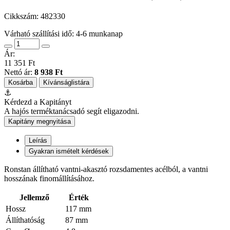
Cikkszám:
482330
Várható szállítási idő: 4-6 munkanap
Ár:
11 351 Ft
Nettó ár:
8 938 Ft
Kosárba
Kívánságlistára
⚓
Kérdezd a Kapitányt
A hajós terméktanácsadó segít eligazodni.
Kapitány megnyitása
Leírás
Gyakran ismételt kérdések
Ronstan állítható vantni-akasztó rozsdamentes acélból, a vantni
hosszának finomállításához.
Jellemző
Érték
Hossz
117 mm
Állíthatóság
87 mm