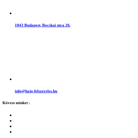
1043 Budapest, Bocskai utca 26.
info@hajo-felszereles.hu
Kövess minket :