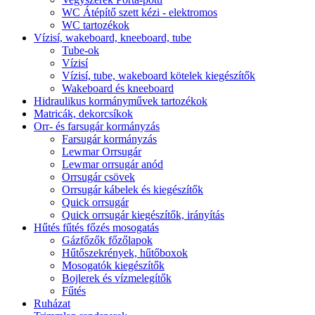
WC Átépítő szett kézi - elektromos
WC tartozékok
Vízisí, wakeboard, kneeboard, tube
Tube-ok
Vízisí
Vízisí, tube, wakeboard kötelek kiegészítők
Wakeboard és kneeboard
Hidraulikus kormányművek tartozékok
Matricák, dekorcsíkok
Orr- és farsugár kormányzás
Farsugár kormányzás
Lewmar Orrsugár
Lewmar orrsugár anód
Orrsugár csövek
Orrsugár kábelek és kiegészítők
Quick orrsugár
Quick orrsugár kiegészítők, irányítás
Hűtés fűtés főzés mosogatás
Gázfőzők főzőlapok
Hűtőszekrények, hűtőboxok
Mosogatók kiegészítők
Bojlerek és vízmelegítők
Fűtés
Ruházat