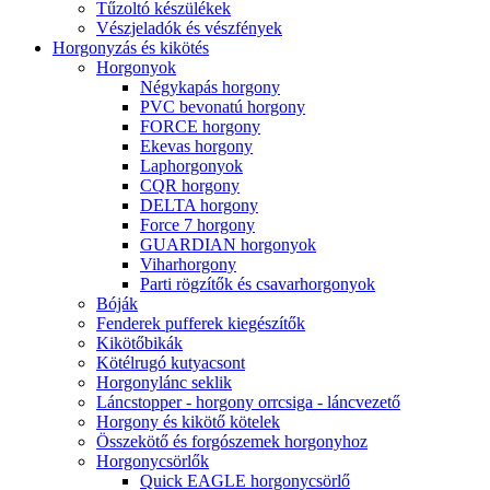
Tűzoltó készülékek
Vészjeladók és vészfények
Horgonyzás és kikötés
Horgonyok
Négykapás horgony
PVC bevonatú horgony
FORCE horgony
Ekevas horgony
Laphorgonyok
CQR horgony
DELTA horgony
Force 7 horgony
GUARDIAN horgonyok
Viharhorgony
Parti rögzítők és csavarhorgonyok
Bóják
Fenderek pufferek kiegészítők
Kikötőbikák
Kötélrugó kutyacsont
Horgonylánc seklik
Láncstopper - horgony orrcsiga - láncvezető
Horgony és kikötő kötelek
Összekötő és forgószemek horgonyhoz
Horgonycsörlők
Quick EAGLE horgonycsörlő