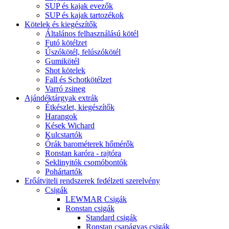
SUP és kajak evezők
SUP és kajak tartozékok
Kötelek és kiegészítők
Általános felhasználású kötél
Futó kötélzet
Úszókötél, felúszókötél
Gumikötél
Shot kötelek
Fall és Schotkötélzet
Varró zsineg
Ajándéktárgyak extrák
Étkészlet, kiegészítők
Harangok
Kések Wichard
Kulcstartók
Órák barométerek hőmérők
Ronstan karóra - rajtóra
Seklinyitók csomóbontók
Pohártartók
Erőátviteli rendszerek fedélzeti szerelvény
Csigák
LEWMAR Csigák
Ronstan csigák
Standard csigák
Ronstan csapágyas csigák