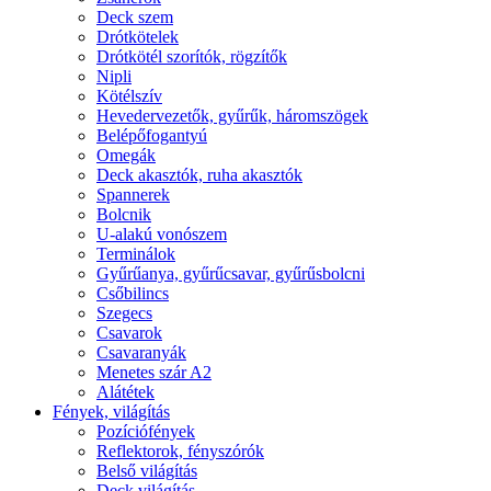
Deck szem
Drótkötelek
Drótkötél szorítók, rögzítők
Nipli
Kötélszív
Hevedervezetők, gyűrűk, háromszögek
Belépőfogantyú
Omegák
Deck akasztók, ruha akasztók
Spannerek
Bolcnik
U-alakú vonószem
Terminálok
Gyűrűanya, gyűrűcsavar, gyűrűsbolcni
Csőbilincs
Szegecs
Csavarok
Csavaranyák
Menetes szár A2
Alátétek
Fények, világítás
Pozíciófények
Reflektorok, fényszórók
Belső világítás
Deck világítás