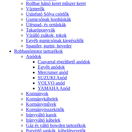
Rollbar hátsó keret műszer keret
Vízmerők
Utánfutó Sólya csörlők
Gumicsónak hordtáskák
Üléspad- és orrtáskák
Takaróponyvák
Vízálló zsákok, tokok
Egyéb gumicsónak kiegészítők
Spanifer, gurtni, heveder
Robbanómotor tartozékok
Anódok
Csavarral rögzíthető anódok
Egyéb anódok
Mercruiser anód
SUZUKI Anód
VOLVO anód
YAMAHA Anód
Kormányok
Kormánykábelek
Kormányművek
Kormányösszekötők
Irányváltó karok
Irányváltó kábelek
Gáz és váltó bowden tartozékok
Porvédő sapkák, kábelátvezetők