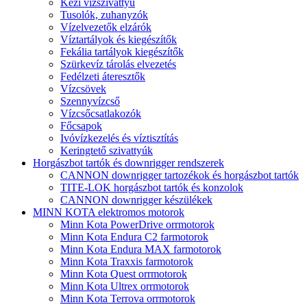
Kézi vízszivattyú
Tusolók, zuhanyzók
Vízelvezetők elzárók
Víztartályok és kiegészítők
Fekália tartályok kiegészítők
Szürkevíz tárolás elvezetés
Fedélzeti áteresztők
Vízcsövek
Szennyvízcső
Vízcsőcsatlakozók
Főcsapok
Ivóvízkezelés és víztisztítás
Keringtető szivattyúk
Horgászbot tartók és downrigger rendszerek
CANNON downrigger tartozékok és horgászbot tartók
TITE-LOK horgászbot tartók és konzolok
CANNON downrigger készülékek
MINN KOTA elektromos motorok
Minn Kota PowerDrive orrmotorok
Minn Kota Endura C2 farmotorok
Minn Kota Endura MAX farmotorok
Minn Kota Traxxis farmotorok
Minn Kota Quest orrmotorok
Minn Kota Ultrex orrmotorok
Minn Kota Terrova orrmotorok