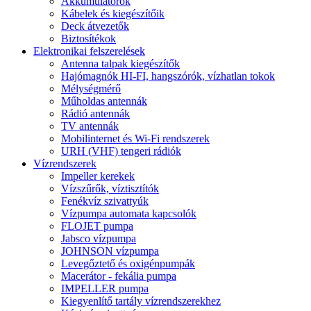
Akkumulátorok
Kábelek és kiegészítőik
Deck átvezetők
Biztosítékok
Elektronikai felszerelések
Antenna talpak kiegészítők
Hajómagnók HI-FI, hangszórók, vízhatlan tokok
Mélységmérő
Műholdas antennák
Rádió antennák
TV antennák
Mobilinternet és Wi-Fi rendszerek
URH (VHF) tengeri rádiók
Vízrendszerek
Impeller kerekek
Vízszűrők, víztisztítók
Fenékvíz szivattyúk
Vízpumpa automata kapcsolók
FLOJET pumpa
Jabsco vízpumpa
JOHNSON vízpumpa
Levegőztető és oxigénpumpák
Macerátor - fekália pumpa
IMPELLER pumpa
Kiegyenlítő tartály vízrendszerekhez