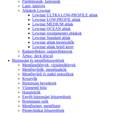
Fürdőtrepnik, fartrepnik
Latni, latnivég
Ablakok Lewmar
Lewmar ULTRA LOW-PROFILE ablak
Lewmar LOW-PROFIL ablak
Lewmar MEDIUM ablak
Lewmar OCEAN ablak
Lewmar rozsdamentes ablakok
Lewmar Standard ablak
Lewmar ablak kiegészítők
Lewmar ablak belső keret
Radarreflektor, radarreflektorok
Árboc, deck lépcső
Biztonsági és mentőfelszerelések
Mentőmellények, vízisímellények
Mentőgyűrűk, mentőpatkók
Mentőgyűrű és patkó tartozékok
Kesztyűk
Biztonsági hevederek
Vízimentő bója
Hangjelzők
Egyéb biztonsági felszerelések
Bootsmann szék
Mentősziget, mentőtutaj
Pirotechnikai felszerelések