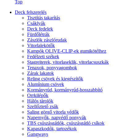
Top
Deck felszerelés
Tisztítás takarítás
Csáklyák
Deck fedelek
Fürdőlétrák
Zászlók zászlórudak
Vitorlalekötők
Kampók OLIVE-CLIP-ek gumikötélhez
Fedélzeti székek
Stagreiterek, vitorlaseklik, vitorlacsuszkák
Tenaxok, ponyvagombok
Zárak lakatok
Reling csövek és kiegészítők
Alumínium csövek
Kormányrúd, kormányrúd-hosszabbító
Orrkilépők
Hálós tárolók
Szellőztető zsák
Saling görgő vitorla védők
Napernyők, napvédő ponyvák
TBS csúszásgátlók, csúszásgátló csíkok
Kapaszkodók, tartozékok
Gangways