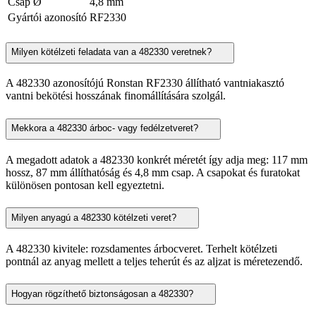
Csap Ø
4,8 mm
Gyártói azonosító
RF2330
Milyen kötélzeti feladata van a 482330 veretnek?
A 482330 azonosítójú Ronstan RF2330 állítható vantniakasztó
vantni bekötési hosszának finomállítására szolgál.
Mekkora a 482330 árboc- vagy fedélzetveret?
A megadott adatok a 482330 konkrét méretét így adja meg: 117 mm
hossz, 87 mm állíthatóság és 4,8 mm csap. A csapokat és furatokat
különösen pontosan kell egyeztetni.
Milyen anyagú a 482330 kötélzeti veret?
A 482330 kivitele: rozsdamentes árbocveret. Terhelt kötélzeti
pontnál az anyag mellett a teljes teherút és az aljzat is méretezendő.
Hogyan rögzíthető biztonságosan a 482330?