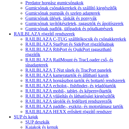
Predator horgász gumicsónakok
Gumicsónak csónakkerekek és szállító kiegészítők
Gumicsónak pumpák és szelep adapterek
Gumicsónak ülések, táskák és ponyvák
Gumicsónak javítókészletek, ragasztók és ápolószerek
Gumicsónak padlók, ülőpadok és pótalkatrészek
RAILBLAZA rögzítő rendszerek
RAILBLAZA C-TUG szállítókocsik és csónakkerekek
RAILBLAZA StarPort és SidePort rögzítőtalpak
RAILBLAZA RibPort és QuikPort ragasztható
rögzítők
RAILBLAZA RailMount és TracLoader cső- és
sínadapterek
RAILBLAZA T-Nut sínek és TracPort panelek
RAILBLAZA kameratartók és állítható karok
RAILBLAZA horgászbot-tartók és bottartó rendszerek
RAILBLAZA echolot-, fishfinder- és jeladótartók
RAILBLAZA mobil-, tablet- és képernyőtartók
RAILBLAZA világítás és láthatósági kiegészítők
RAILBLAZA tárolók és fedélzeti rendszerezők
RAILBLAZA paddle-, eszköz- és motortámasz tartók
RAILBLAZA HEXX erősített rögzítő rendszer
SUP és kajak
SUP deszkák
Kajakok és kenuk