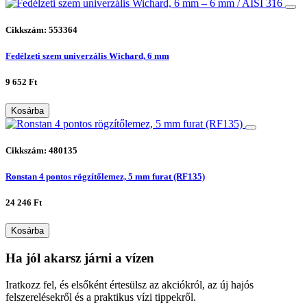
Cikkszám: 553364
Fedélzeti szem univerzális Wichard, 6 mm
9 652 Ft
Kosárba
Cikkszám: 480135
Ronstan 4 pontos rögzítőlemez, 5 mm furat (RF135)
24 246 Ft
Kosárba
Ha jól akarsz járni a vízen
Iratkozz fel, és elsőként értesülsz az akciókról, az új hajós
felszerelésekről és a praktikus vízi tippekről.