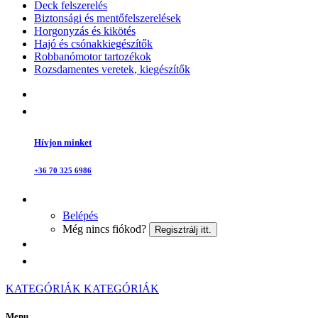
Deck felszerelés
Biztonsági és mentőfelszerelések
Horgonyzás és kikötés
Hajó és csónakkiegészítők
Robbanómotor tartozékok
Rozsdamentes veretek, kiegészítők
Hívjon minket
+36 70 325 6986
Belépés
Még nincs fiókod?
Regisztrálj itt.
KATEGÓRIÁK
KATEGÓRIÁK
Menu