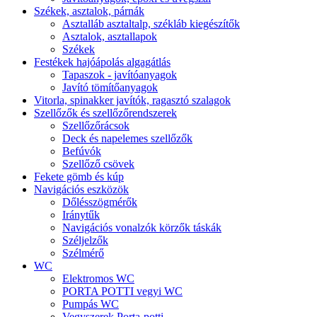
Székek, asztalok, párnák
Asztalláb asztaltalp, székláb kiegészítők
Asztalok, asztallapok
Székek
Festékek hajóápolás algagátlás
Tapaszok - javítóanyagok
Javító tömítőanyagok
Vitorla, spinakker javítók, ragasztó szalagok
Szellőzők és szellőzőrendszerek
Szellőzőrácsok
Deck és napelemes szellőzők
Befúvók
Szellőző csövek
Fekete gömb és kúp
Navigációs eszközök
Dőlésszögmérők
Iránytűk
Navigációs vonalzók körzők táskák
Széljelzők
Szélmérő
WC
Elektromos WC
PORTA POTTI vegyi WC
Pumpás WC
Vegyszerek Porta-potti