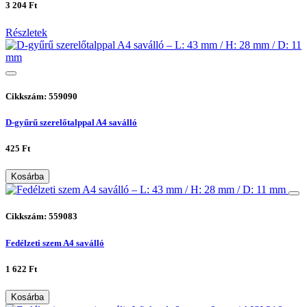
3 204 Ft
Részletek
Cikkszám: 559090
D-gyűrű szerelőtalppal A4 saválló
425 Ft
Kosárba
Cikkszám: 559083
Fedélzeti szem A4 saválló
1 622 Ft
Kosárba