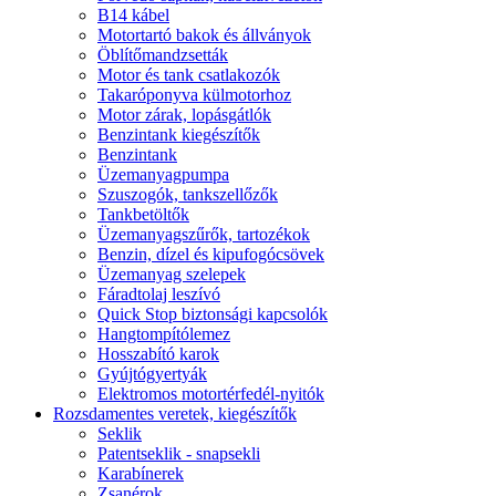
B14 kábel
Motortartó bakok és állványok
Öblítőmandzsetták
Motor és tank csatlakozók
Takaróponyva külmotorhoz
Motor zárak, lopásgátlók
Benzintank kiegészítők
Benzintank
Üzemanyagpumpa
Szuszogók, tankszellőzők
Tankbetöltők
Üzemanyagszűrők, tartozékok
Benzin, dízel és kipufogócsövek
Üzemanyag szelepek
Fáradtolaj leszívó
Quick Stop biztonsági kapcsolók
Hangtompítólemez
Hosszabító karok
Gyújtógyertyák
Elektromos motortérfedél-nyitók
Rozsdamentes veretek, kiegészítők
Seklik
Patentseklik - snapsekli
Karabínerek
Zsanérok