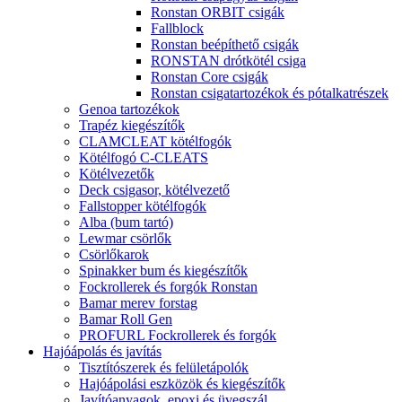
Ronstan ORBIT csigák
Fallblock
Ronstan beépíthető csigák
RONSTAN drótkötél csiga
Ronstan Core csigák
Ronstan csigatartozékok és pótalkatrészek
Genoa tartozékok
Trapéz kiegészítők
CLAMCLEAT kötélfogók
Kötélfogó C-CLEATS
Kötélvezetők
Deck csigasor, kötélvezető
Fallstopper kötélfogók
Alba (bum tartó)
Lewmar csörlők
Csörlőkarok
Spinakker bum és kiegészítők
Fockrollerek és forgók Ronstan
Bamar merev forstag
Bamar Roll Gen
PROFURL Fockrollerek és forgók
Hajóápolás és javítás
Tisztítószerek és felületápolók
Hajóápolási eszközök és kiegészítők
Javítóanyagok, epoxi és üvegszál