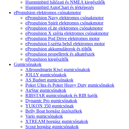
Humminbird hálózati és NMEA kiegészítők
Humminbird AutoChart és térképezés
ePropulsion elektromos csónakmotor
ePropulsion Navy elektromos csónakmotor
ePropulsion Spirit elektromos csónakmotor
ePropulsion eLite elektromos csónakmotor
ePropulsion X széria elektromos csónakmotor
ePropulsion Pod Drive elektromos motor
ePropulsion I-széria belső elektromos motor
ePropulsion akkumulátorok és töltők
ePropulsion propellerek és alkatrészek
ePropulsion kiegészítők
Gumicsónakok
Allroundmarin Kiwi gumicsónakok
JOLLY gumicsónakok
AS Budget gumicsónakok
Poker Ultra és Poker Heavy Duty gumicsónakok
AirStar gumicsónakok
RIBSTAR gumicsónakok és RIB hajók
Dynamic Pro gumicsónakok
YUKON 350 gumicsónak
Belly Boat horgász úszószékek
Vario gumicsónakok
XTREAM horgász gumicsónakok
Scout horgász gumicsónakok