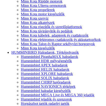
Minn Kota Riptide motorok
Minn Kota Ulterra orrmotorok
Minn Kota propellerek
Minn Kota motor kiegészítők
Minn Kota szerviz
Minn Kota alkatrészek
Minn Kota rögzítők és szerelőplatformok
Minn Kota távirányítók és pedálok
Minn Kota kábelek, adapterek és csatlakozók
Minn Kota elektromos csatlakozók és akkutartozékok
Minn Kota Talon és Raptor sekélyvízi horgonyok
Minn Kota kiegészítők
HUMMINBIRD Halradarok, Térképolvasók
Humminbird PiranhaMAX halradarok
Humminbird HDR mélységmérők
Humminbird APEX halradarok
Humminbird HELIX halradarok
Humminbird XPLORE halradarok
Humminbird SOLIX halradarok
Humminbird CHIRP hajóradarok
Humminbird NAVIONICS térképek
Humminbird halradar kiegészítők
Humminbird MEGA Live és MEGA 360 jeladók
Humminbird jeladók és szenzorok
Horgászbot tartók radarfej tartók