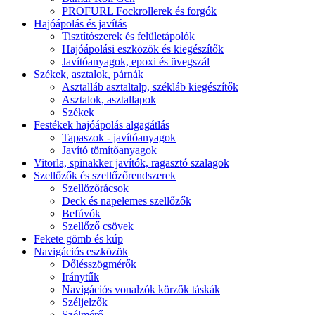
PROFURL Fockrollerek és forgók
Hajóápolás és javítás
Tisztítószerek és felületápolók
Hajóápolási eszközök és kiegészítők
Javítóanyagok, epoxi és üvegszál
Székek, asztalok, párnák
Asztalláb asztaltalp, székláb kiegészítők
Asztalok, asztallapok
Székek
Festékek hajóápolás algagátlás
Tapaszok - javítóanyagok
Javító tömítőanyagok
Vitorla, spinakker javítók, ragasztó szalagok
Szellőzők és szellőzőrendszerek
Szellőzőrácsok
Deck és napelemes szellőzők
Befúvók
Szellőző csövek
Fekete gömb és kúp
Navigációs eszközök
Dőlésszögmérők
Iránytűk
Navigációs vonalzók körzők táskák
Széljelzők
Szélmérő