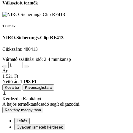
Választott termék
Termék
NIRO-Sicherungs-Clip RF413
Cikkszám:
480413
Várható szállítási idő: 2-4 munkanap
Ár:
1 521 Ft
Nettó ár:
1 198 Ft
Kosárba
Kívánságlistára
⚓
Kérdezd a Kapitányt
A hajós terméktanácsadó segít eligazodni.
Kapitány megnyitása
Leírás
Gyakran ismételt kérdések