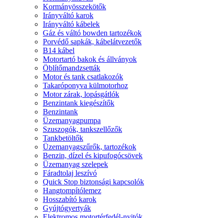
Kormányösszekötők
Irányváltó karok
Irányváltó kábelek
Gáz és váltó bowden tartozékok
Porvédő sapkák, kábelátvezetők
B14 kábel
Motortartó bakok és állványok
Öblítőmandzsetták
Motor és tank csatlakozók
Takaróponyva külmotorhoz
Motor zárak, lopásgátlók
Benzintank kiegészítők
Benzintank
Üzemanyagpumpa
Szuszogók, tankszellőzők
Tankbetöltők
Üzemanyagszűrők, tartozékok
Benzin, dízel és kipufogócsövek
Üzemanyag szelepek
Fáradtolaj leszívó
Quick Stop biztonsági kapcsolók
Hangtompítólemez
Hosszabító karok
Gyújtógyertyák
Elektromos motortérfedél-nyitók