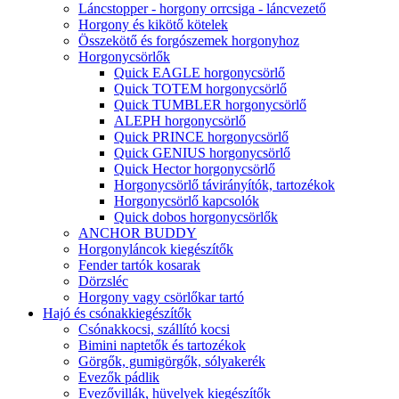
Láncstopper - horgony orrcsiga - láncvezető
Horgony és kikötő kötelek
Összekötő és forgószemek horgonyhoz
Horgonycsörlők
Quick EAGLE horgonycsörlő
Quick TOTEM horgonycsörlő
Quick TUMBLER horgonycsörlő
ALEPH horgonycsörlő
Quick PRINCE horgonycsörlő
Quick GENIUS horgonycsörlő
Quick Hector horgonycsörlő
Horgonycsörlő távirányítók, tartozékok
Horgonycsörlő kapcsolók
Quick dobos horgonycsörlők
ANCHOR BUDDY
Horgonyláncok kiegészítők
Fender tartók kosarak
Dörzsléc
Horgony vagy csörlőkar tartó
Hajó és csónakkiegészítők
Csónakkocsi, szállító kocsi
Bimini naptetők és tartozékok
Görgők, gumigörgők, sólyakerék
Evezők pádlik
Evezővillák, hüvelyek kiegészítők