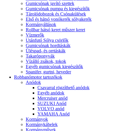
Gumicsónak javító szettek
Gumicsónak pumpa és kiegészítők
Tárolódobozok és Csónakülések
Első és hátsó vonókerék sólyakerék
Kormányállások
Rollbar hátsó keret műszer keret
Vízmerők
Utánfutó Sólya csörlők
Gumicsónak hordtáskák
Üléspad- és orrtáskák
Takaróponyvák
Vízálló zsákok, tokok
Egyéb gumicsónak kiegészítők
Spanifer, gurtni, heveder
Robbanómotor tartozékok
Anódok
Csavarral rögzíthető anódok
Egyéb anódok
Mercruiser anód
SUZUKI Anód
VOLVO anód
YAMAHA Anód
Kormányok
Kormánykábelek
Kormányművek