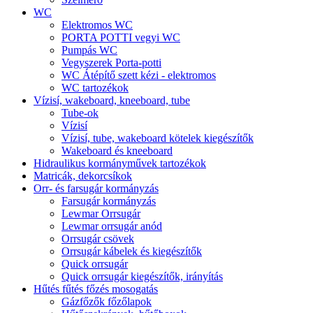
WC
Elektromos WC
PORTA POTTI vegyi WC
Pumpás WC
Vegyszerek Porta-potti
WC Átépítő szett kézi - elektromos
WC tartozékok
Vízisí, wakeboard, kneeboard, tube
Tube-ok
Vízisí
Vízisí, tube, wakeboard kötelek kiegészítők
Wakeboard és kneeboard
Hidraulikus kormányművek tartozékok
Matricák, dekorcsíkok
Orr- és farsugár kormányzás
Farsugár kormányzás
Lewmar Orrsugár
Lewmar orrsugár anód
Orrsugár csövek
Orrsugár kábelek és kiegészítők
Quick orrsugár
Quick orrsugár kiegészítők, irányítás
Hűtés fűtés főzés mosogatás
Gázfőzők főzőlapok