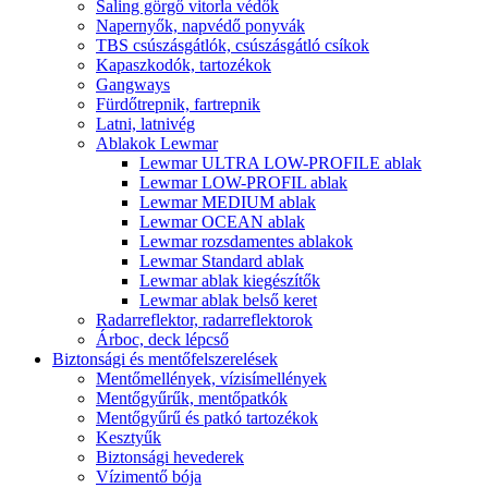
Saling görgő vitorla védők
Napernyők, napvédő ponyvák
TBS csúszásgátlók, csúszásgátló csíkok
Kapaszkodók, tartozékok
Gangways
Fürdőtrepnik, fartrepnik
Latni, latnivég
Ablakok Lewmar
Lewmar ULTRA LOW-PROFILE ablak
Lewmar LOW-PROFIL ablak
Lewmar MEDIUM ablak
Lewmar OCEAN ablak
Lewmar rozsdamentes ablakok
Lewmar Standard ablak
Lewmar ablak kiegészítők
Lewmar ablak belső keret
Radarreflektor, radarreflektorok
Árboc, deck lépcső
Biztonsági és mentőfelszerelések
Mentőmellények, vízisímellények
Mentőgyűrűk, mentőpatkók
Mentőgyűrű és patkó tartozékok
Kesztyűk
Biztonsági hevederek
Vízimentő bója