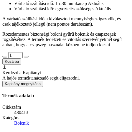
Várható szállítási idő: 15-30 munkanap
Aktuális
Várható szállítási idő: egyeztetés szükséges
Aktuális
A várható szállítási idő a kiválasztott mennyiséghez igazodik, és
csak tájékoztató jellegű (nem pontos darabszám).
Rozsdamentes biztonsági bolcni gyűrű bolcnik és csapszegek
rögzítéséhez. A termék fedélzeti és vitorlás szerelvényeknél segít
abban, hogy a csapszeg használat közben ne tudjon kiesni.
Kosárba
⚓
Kérdezd a Kapitányt
A hajós terméktanácsadó segít eligazodni.
Kapitány megnyitása
Termék adatai :
Cikkszám
480413
Kategória
Bolcnik