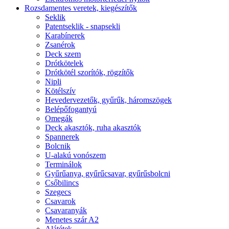
Rozsdamentes veretek, kiegészítők
Seklik
Patentseklik - snapsekli
Karabínerek
Zsanérok
Deck szem
Drótkötelek
Drótkötél szorítók, rögzítők
Nipli
Kötélszív
Hevedervezetők, gyűrűk, háromszögek
Belépőfogantyú
Omegák
Deck akasztók, ruha akasztók
Spannerek
Bolcnik
U-alakú vonószem
Terminálok
Gyűrűanya, gyűrűcsavar, gyűrűsbolcni
Csőbilincs
Szegecs
Csavarok
Csavaranyák
Menetes szár A2
Alátétek