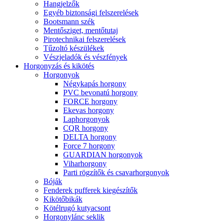
Hangjelzők
Egyéb biztonsági felszerelések
Bootsmann szék
Mentősziget, mentőtutaj
Pirotechnikai felszerelések
Tűzoltó készülékek
Vészjeladók és vészfények
Horgonyzás és kikötés
Horgonyok
Négykapás horgony
PVC bevonatú horgony
FORCE horgony
Ekevas horgony
Laphorgonyok
CQR horgony
DELTA horgony
Force 7 horgony
GUARDIAN horgonyok
Viharhorgony
Parti rögzítők és csavarhorgonyok
Bóják
Fenderek pufferek kiegészítők
Kikötőbikák
Kötélrugó kutyacsont
Horgonylánc seklik