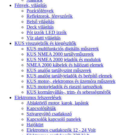
Fények, világítás
Pozíciófények
Reflektorok, fényszórók
Belső világítás
Deck világítás
Pót izzók LED izzók
Víz alatti világítás
KUS visszajelzők és kiegészítők
KUS multifunkciós digitális műszerek
KUS NMEA 2000 tartályműszerek
KUS NMEA 2000 jeladók és modulok
NMEA 2000 kábelek és hálózati elemek
KUS analóg tartályszint műszerek
KUS analóg tartályjeladók és beépítő elemek
KUS motor-, elektromos és üzemóra műszerek
KUS motorjeladók és riasztó tartozékok
KUS kormányállás-, trim- és sebességmérők
Elektromos felszerelések
Ablaktörlő motor, karok, lapátok
Kapcsolótáblák
Szivargyújtó csatlakozó
Kapcsolók kapcsoló panelek
Hajókürt
Elektromos csatlakozók 12 - 24 Volt