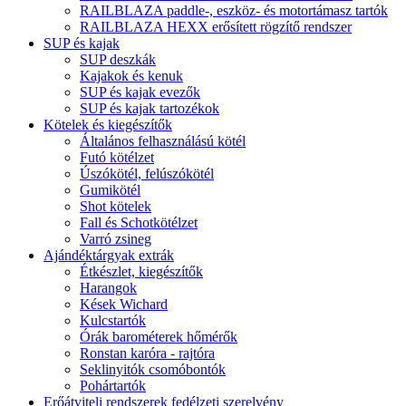
RAILBLAZA paddle-, eszköz- és motortámasz tartók
RAILBLAZA HEXX erősített rögzítő rendszer
SUP és kajak
SUP deszkák
Kajakok és kenuk
SUP és kajak evezők
SUP és kajak tartozékok
Kötelek és kiegészítők
Általános felhasználású kötél
Futó kötélzet
Úszókötél, felúszókötél
Gumikötél
Shot kötelek
Fall és Schotkötélzet
Varró zsineg
Ajándéktárgyak extrák
Étkészlet, kiegészítők
Harangok
Kések Wichard
Kulcstartók
Órák barométerek hőmérők
Ronstan karóra - rajtóra
Seklinyitók csomóbontók
Pohártartók
Erőátviteli rendszerek fedélzeti szerelvény