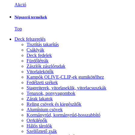
Akció
Népszerű termékek
Top
Deck felszerelés
Tisztítás takarítás
Csáklyák
Deck fedelek
Fürdőlétrák
Zászlók zászlórudak
Vitorlalekötők
Kampók OLIVE-CLIP-ek gumikötélhez
Fedélzeti székek
Stagreiterek, vitorlaseklik, vitorlacsuszkák
Tenaxok, ponyvagombok
Zárak lakatok
Reling csövek és kiegészítők
Alumínium csövek
Kormányrúd, kormányrúd-hosszabbító
Orrkilépők
Hálós tárolók
Szellőztető zsák