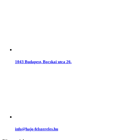
1043 Budapest, Bocskai utca 26.
info@hajo-felszereles.hu