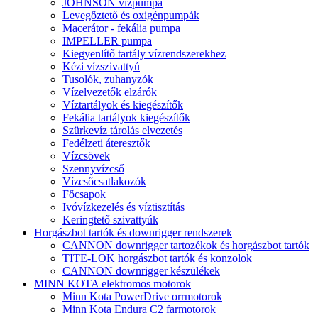
JOHNSON vízpumpa
Levegőztető és oxigénpumpák
Macerátor - fekália pumpa
IMPELLER pumpa
Kiegyenlítő tartály vízrendszerekhez
Kézi vízszivattyú
Tusolók, zuhanyzók
Vízelvezetők elzárók
Víztartályok és kiegészítők
Fekália tartályok kiegészítők
Szürkevíz tárolás elvezetés
Fedélzeti áteresztők
Vízcsövek
Szennyvízcső
Vízcsőcsatlakozók
Főcsapok
Ivóvízkezelés és víztisztítás
Keringtető szivattyúk
Horgászbot tartók és downrigger rendszerek
CANNON downrigger tartozékok és horgászbot tartók
TITE-LOK horgászbot tartók és konzolok
CANNON downrigger készülékek
MINN KOTA elektromos motorok
Minn Kota PowerDrive orrmotorok
Minn Kota Endura C2 farmotorok