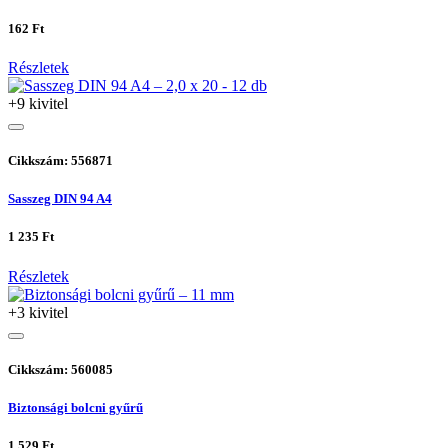
162 Ft
Részletek
+9 kivitel
Cikkszám: 556871
Sasszeg DIN 94 A4
1 235 Ft
Részletek
+3 kivitel
Cikkszám: 560085
Biztonsági bolcni gyűrű
1 529 Ft