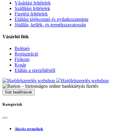
Vásárlási feltételek
Szállítási feltételek
Fizetési feltételek
Elállási tájékoztató és nyilatkozatminta
Jótállás, kellék- és termékszavatosság
Vásárlói fiók
Belépés
Regisztráció
Fiókom
Kosár
Elállás a szerződéstől
Süti beállítások
Kategóriák
Akciós termékek