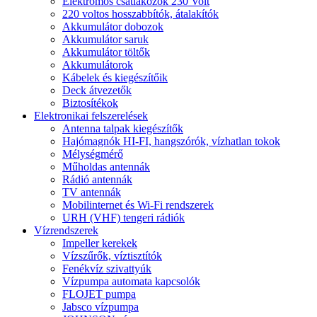
Elektromos csatlakozók 230 Volt
220 voltos hosszabbítók, átalakítók
Akkumulátor dobozok
Akkumulátor saruk
Akkumulátor töltők
Akkumulátorok
Kábelek és kiegészítőik
Deck átvezetők
Biztosítékok
Elektronikai felszerelések
Antenna talpak kiegészítők
Hajómagnók HI-FI, hangszórók, vízhatlan tokok
Mélységmérő
Műholdas antennák
Rádió antennák
TV antennák
Mobilinternet és Wi-Fi rendszerek
URH (VHF) tengeri rádiók
Vízrendszerek
Impeller kerekek
Vízszűrők, víztisztítók
Fenékvíz szivattyúk
Vízpumpa automata kapcsolók
FLOJET pumpa
Jabsco vízpumpa