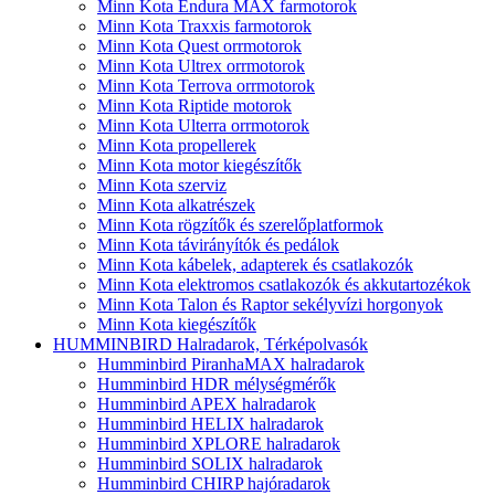
Minn Kota Endura MAX farmotorok
Minn Kota Traxxis farmotorok
Minn Kota Quest orrmotorok
Minn Kota Ultrex orrmotorok
Minn Kota Terrova orrmotorok
Minn Kota Riptide motorok
Minn Kota Ulterra orrmotorok
Minn Kota propellerek
Minn Kota motor kiegészítők
Minn Kota szerviz
Minn Kota alkatrészek
Minn Kota rögzítők és szerelőplatformok
Minn Kota távirányítók és pedálok
Minn Kota kábelek, adapterek és csatlakozók
Minn Kota elektromos csatlakozók és akkutartozékok
Minn Kota Talon és Raptor sekélyvízi horgonyok
Minn Kota kiegészítők
HUMMINBIRD Halradarok, Térképolvasók
Humminbird PiranhaMAX halradarok
Humminbird HDR mélységmérők
Humminbird APEX halradarok
Humminbird HELIX halradarok
Humminbird XPLORE halradarok
Humminbird SOLIX halradarok
Humminbird CHIRP hajóradarok