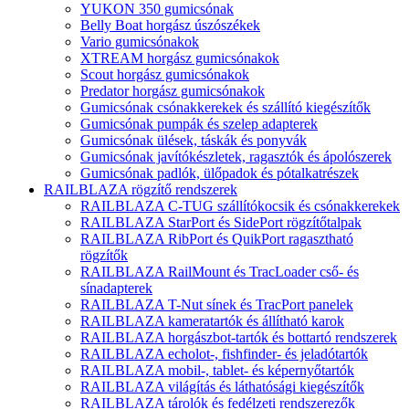
YUKON 350 gumicsónak
Belly Boat horgász úszószékek
Vario gumicsónakok
XTREAM horgász gumicsónakok
Scout horgász gumicsónakok
Predator horgász gumicsónakok
Gumicsónak csónakkerekek és szállító kiegészítők
Gumicsónak pumpák és szelep adapterek
Gumicsónak ülések, táskák és ponyvák
Gumicsónak javítókészletek, ragasztók és ápolószerek
Gumicsónak padlók, ülőpadok és pótalkatrészek
RAILBLAZA rögzítő rendszerek
RAILBLAZA C-TUG szállítókocsik és csónakkerekek
RAILBLAZA StarPort és SidePort rögzítőtalpak
RAILBLAZA RibPort és QuikPort ragasztható
rögzítők
RAILBLAZA RailMount és TracLoader cső- és
sínadapterek
RAILBLAZA T-Nut sínek és TracPort panelek
RAILBLAZA kameratartók és állítható karok
RAILBLAZA horgászbot-tartók és bottartó rendszerek
RAILBLAZA echolot-, fishfinder- és jeladótartók
RAILBLAZA mobil-, tablet- és képernyőtartók
RAILBLAZA világítás és láthatósági kiegészítők
RAILBLAZA tárolók és fedélzeti rendszerezők