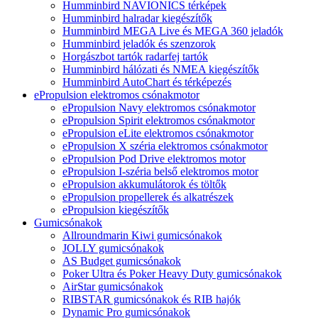
Humminbird NAVIONICS térképek
Humminbird halradar kiegészítők
Humminbird MEGA Live és MEGA 360 jeladók
Humminbird jeladók és szenzorok
Horgászbot tartók radarfej tartók
Humminbird hálózati és NMEA kiegészítők
Humminbird AutoChart és térképezés
ePropulsion elektromos csónakmotor
ePropulsion Navy elektromos csónakmotor
ePropulsion Spirit elektromos csónakmotor
ePropulsion eLite elektromos csónakmotor
ePropulsion X széria elektromos csónakmotor
ePropulsion Pod Drive elektromos motor
ePropulsion I-széria belső elektromos motor
ePropulsion akkumulátorok és töltők
ePropulsion propellerek és alkatrészek
ePropulsion kiegészítők
Gumicsónakok
Allroundmarin Kiwi gumicsónakok
JOLLY gumicsónakok
AS Budget gumicsónakok
Poker Ultra és Poker Heavy Duty gumicsónakok
AirStar gumicsónakok
RIBSTAR gumicsónakok és RIB hajók
Dynamic Pro gumicsónakok