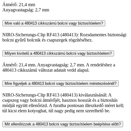
Átmérő: 21,4 mm
Anyagvastagság: 2,7 mm
Mire való a 480413 cikkszámú bolcni vagy biztosítóelem?
NIRO-Sicherungs-Clip RF413 (480413): Rozsdamentes biztonsági
bolcni gyűrű bolcnik és csapszegek rögzítéséhez.
Milyen kivitelű a 480413 cikkszámú bolcni vagy biztosítóelem?
Átmérő: 21,4 mm. Anyagvastagság: 2,7 mm. A rendeléshez a
480413 cikkszámú változat adatait vedd alapul.
Mire figyeljek a 480413 bolcni vagy biztosítóelem méretezésénél?
NIRO-Sicherungs-Clip RF413 (480413) kiválasztásánál: A
csapszeg vagy bolcni átmérőjét, hasznos hosszát és a biztosítás
módját együtt ellenőrizd. A furatba pontosan illeszkedő méret kell;
túl kicsi elem kotyoghat, túl nagy pedig nem szerelhető be.
Mit ellenőrizzek a 480413 bolcni vagy biztosítóelem beépítése előtt?