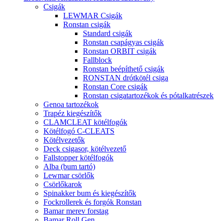
Csigák
LEWMAR Csigák
Ronstan csigák
Standard csigák
Ronstan csapágyas csigák
Ronstan ORBIT csigák
Fallblock
Ronstan beépíthető csigák
RONSTAN drótkötél csiga
Ronstan Core csigák
Ronstan csigatartozékok és pótalkatrészek
Genoa tartozékok
Trapéz kiegészítők
CLAMCLEAT kötélfogók
Kötélfogó C-CLEATS
Kötélvezetők
Deck csigasor, kötélvezető
Fallstopper kötélfogók
Alba (bum tartó)
Lewmar csörlők
Csörlőkarok
Spinakker bum és kiegészítők
Fockrollerek és forgók Ronstan
Bamar merev forstag
Bamar Roll Gen