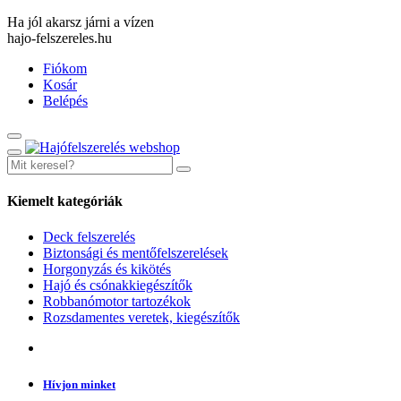
Ha jól akarsz járni a vízen
hajo-felszereles.hu
Fiókom
Kosár
Belépés
Kiemelt kategóriák
Deck felszerelés
Biztonsági és mentőfelszerelések
Horgonyzás és kikötés
Hajó és csónakkiegészítők
Robbanómotor tartozékok
Rozsdamentes veretek, kiegészítők
Hívjon minket