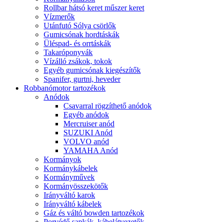
Rollbar hátsó keret műszer keret
Vízmerők
Utánfutó Sólya csörlők
Gumicsónak hordtáskák
Üléspad- és orrtáskák
Takaróponyvák
Vízálló zsákok, tokok
Egyéb gumicsónak kiegészítők
Spanifer, gurtni, heveder
Robbanómotor tartozékok
Anódok
Csavarral rögzíthető anódok
Egyéb anódok
Mercruiser anód
SUZUKI Anód
VOLVO anód
YAMAHA Anód
Kormányok
Kormánykábelek
Kormányművek
Kormányösszekötők
Irányváltó karok
Irányváltó kábelek
Gáz és váltó bowden tartozékok
Porvédő sapkák, kábelátvezetők