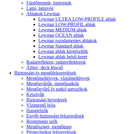
Fürdőtrepnik, fartrepnik
Latni, latnivég
Ablakok Lewmar
Lewmar ULTRA LOW-PROFILE ablak
Lewmar LOW-PROFIL ablak
Lewmar MEDIUM ablak
Lewmar OCEAN ablak
Lewmar rozsdamentes ablakok
Lewmar Standard ablak
Lewmar ablak kiegészítők
Lewmar ablak belső keret
Radarreflektor, radarreflektorok
Árboc, deck lépcső
Biztonsági és mentőfelszerelések
Mentőmellények, vízisímellények
Mentőgyűrűk, mentőpatkók
Mentőgyűrű és patkó tartozékok
Kesztyűk
Biztonsági hevederek
Vízimentő bója
Hangjelzők
Egyéb biztonsági felszerelések
Bootsmann szék
Mentősziget, mentőtutaj
Pirotechnikai felszerelések