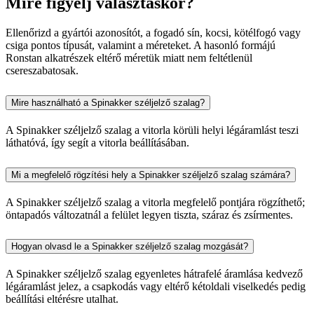
Mire figyelj választáskor?
Ellenőrizd a gyártói azonosítót, a fogadó sín, kocsi, kötélfogó vagy
csiga pontos típusát, valamint a méreteket. A hasonló formájú
Ronstan alkatrészek eltérő méretük miatt nem feltétlenül
csereszabatosak.
Mire használható a Spinakker széljelző szalag?
A Spinakker széljelző szalag a vitorla körüli helyi légáramlást teszi
láthatóvá, így segít a vitorla beállításában.
Mi a megfelelő rögzítési hely a Spinakker széljelző szalag számára?
A Spinakker széljelző szalag a vitorla megfelelő pontjára rögzíthető;
öntapadós változatnál a felület legyen tiszta, száraz és zsírmentes.
Hogyan olvasd le a Spinakker széljelző szalag mozgását?
A Spinakker széljelző szalag egyenletes hátrafelé áramlása kedvező
légáramlást jelez, a csapkodás vagy eltérő kétoldali viselkedés pedig
beállítási eltérésre utalhat.