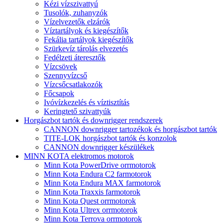
Kézi vízszivattyú
Tusolók, zuhanyzók
Vízelvezetők elzárók
Víztartályok és kiegészítők
Fekália tartályok kiegészítők
Szürkevíz tárolás elvezetés
Fedélzeti áteresztők
Vízcsövek
Szennyvízcső
Vízcsőcsatlakozók
Főcsapok
Ivóvízkezelés és víztisztítás
Keringtető szivattyúk
Horgászbot tartók és downrigger rendszerek
CANNON downrigger tartozékok és horgászbot tartók
TITE-LOK horgászbot tartók és konzolok
CANNON downrigger készülékek
MINN KOTA elektromos motorok
Minn Kota PowerDrive orrmotorok
Minn Kota Endura C2 farmotorok
Minn Kota Endura MAX farmotorok
Minn Kota Traxxis farmotorok
Minn Kota Quest orrmotorok
Minn Kota Ultrex orrmotorok
Minn Kota Terrova orrmotorok