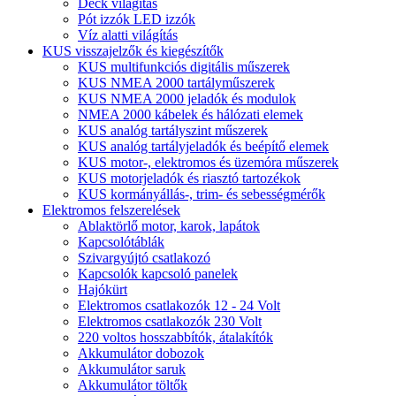
Deck világítás
Pót izzók LED izzók
Víz alatti világítás
KUS visszajelzők és kiegészítők
KUS multifunkciós digitális műszerek
KUS NMEA 2000 tartályműszerek
KUS NMEA 2000 jeladók és modulok
NMEA 2000 kábelek és hálózati elemek
KUS analóg tartályszint műszerek
KUS analóg tartályjeladók és beépítő elemek
KUS motor-, elektromos és üzemóra műszerek
KUS motorjeladók és riasztó tartozékok
KUS kormányállás-, trim- és sebességmérők
Elektromos felszerelések
Ablaktörlő motor, karok, lapátok
Kapcsolótáblák
Szivargyújtó csatlakozó
Kapcsolók kapcsoló panelek
Hajókürt
Elektromos csatlakozók 12 - 24 Volt
Elektromos csatlakozók 230 Volt
220 voltos hosszabbítók, átalakítók
Akkumulátor dobozok
Akkumulátor saruk
Akkumulátor töltők