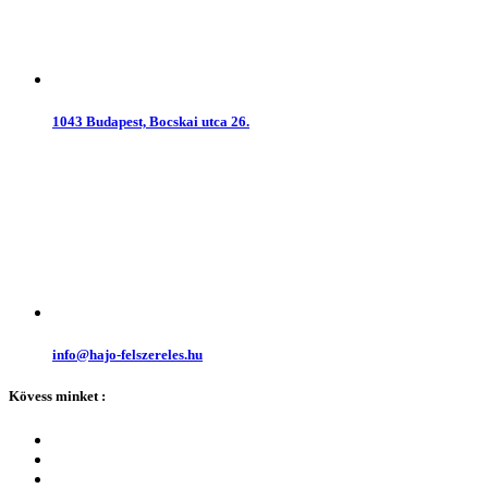
1043 Budapest, Bocskai utca 26.
info@hajo-felszereles.hu
Kövess minket :