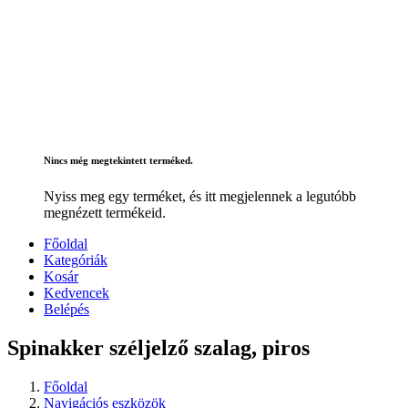
Nincs még megtekintett terméked.
Nyiss meg egy terméket, és itt megjelennek a legutóbb
megnézett termékeid.
Főoldal
Kategóriák
Kosár
Kedvencek
Belépés
Spinakker széljelző szalag, piros
Főoldal
Navigációs eszközök