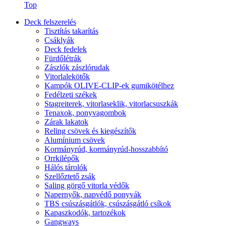
Top
Deck felszerelés
Tisztítás takarítás
Csáklyák
Deck fedelek
Fürdőlétrák
Zászlók zászlórudak
Vitorlalekötők
Kampók OLIVE-CLIP-ek gumikötélhez
Fedélzeti székek
Stagreiterek, vitorlaseklik, vitorlacsuszkák
Tenaxok, ponyvagombok
Zárak lakatok
Reling csövek és kiegészítők
Alumínium csövek
Kormányrúd, kormányrúd-hosszabbító
Orrkilépők
Hálós tárolók
Szellőztető zsák
Saling görgő vitorla védők
Napernyők, napvédő ponyvák
TBS csúszásgátlók, csúszásgátló csíkok
Kapaszkodók, tartozékok
Gangways