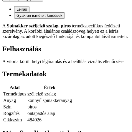
Leírás
Gyakran ismételt kérdések
A
Spinakker széljelző szalag, piros
termékspecifikus fedélzeti
szerelvény. A korábbi általános családszöveg helyett ez a leírás
kizárólag az adott kiegészítő funkcióját és kompatibilitását ismerteti.
Felhasználás
A vitorla körüli helyi légáramlás és a beállítás vizuális ellenőrzése.
Termékadatok
Adat
Érték
Terméktípus
széljelző szalag
Anyag
könnyű spinakkeranyag
Szín
piros
Rögzítés
öntapadós alap
Cikkszám
484026