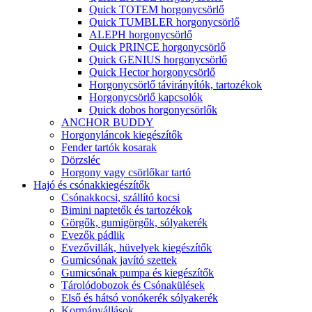
Quick TOTEM horgonycsörlő
Quick TUMBLER horgonycsörlő
ALEPH horgonycsörlő
Quick PRINCE horgonycsörlő
Quick GENIUS horgonycsörlő
Quick Hector horgonycsörlő
Horgonycsörlő távirányítók, tartozékok
Horgonycsörlő kapcsolók
Quick dobos horgonycsörlők
ANCHOR BUDDY
Horgonyláncok kiegészítők
Fender tartók kosarak
Dörzsléc
Horgony vagy csörlőkar tartó
Hajó és csónakkiegészítők
Csónakkocsi, szállító kocsi
Bimini naptetők és tartozékok
Görgők, gumigörgők, sólyakerék
Evezők pádlik
Evezővillák, hüvelyek kiegészítők
Gumicsónak javító szettek
Gumicsónak pumpa és kiegészítők
Tárolódobozok és Csónakülések
Első és hátsó vonókerék sólyakerék
Kormányállások