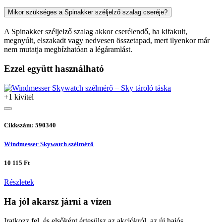
Mikor szükséges a Spinakker széljelző szalag cseréje?
A Spinakker széljelző szalag akkor cserélendő, ha kifakult,
megnyúlt, elszakadt vagy nedvesen összetapad, mert ilyenkor már
nem mutatja megbízhatóan a légáramlást.
Ezzel együtt használható
+1 kivitel
Cikkszám: 590340
Windmesser Skywatch szélmérő
10 115 Ft
Részletek
Ha jól akarsz járni a vízen
Iratkozz fel, és elsőként értesülsz az akciókról, az új hajós