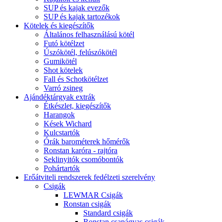
SUP és kajak evezők
SUP és kajak tartozékok
Kötelek és kiegészítők
Általános felhasználású kötél
Futó kötélzet
Úszókötél, felúszókötél
Gumikötél
Shot kötelek
Fall és Schotkötélzet
Varró zsineg
Ajándéktárgyak extrák
Étkészlet, kiegészítők
Harangok
Kések Wichard
Kulcstartók
Órák barométerek hőmérők
Ronstan karóra - rajtóra
Seklinyitók csomóbontók
Pohártartók
Erőátviteli rendszerek fedélzeti szerelvény
Csigák
LEWMAR Csigák
Ronstan csigák
Standard csigák
Ronstan csapágyas csigák