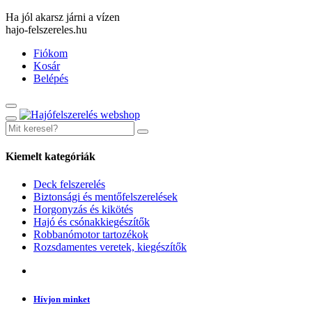
Ha jól akarsz járni a vízen
hajo-felszereles.hu
Fiókom
Kosár
Belépés
Kiemelt kategóriák
Deck felszerelés
Biztonsági és mentőfelszerelések
Horgonyzás és kikötés
Hajó és csónakkiegészítők
Robbanómotor tartozékok
Rozsdamentes veretek, kiegészítők
Hívjon minket