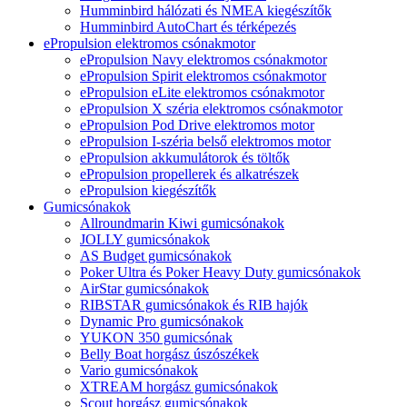
Humminbird hálózati és NMEA kiegészítők
Humminbird AutoChart és térképezés
ePropulsion elektromos csónakmotor
ePropulsion Navy elektromos csónakmotor
ePropulsion Spirit elektromos csónakmotor
ePropulsion eLite elektromos csónakmotor
ePropulsion X széria elektromos csónakmotor
ePropulsion Pod Drive elektromos motor
ePropulsion I-széria belső elektromos motor
ePropulsion akkumulátorok és töltők
ePropulsion propellerek és alkatrészek
ePropulsion kiegészítők
Gumicsónakok
Allroundmarin Kiwi gumicsónakok
JOLLY gumicsónakok
AS Budget gumicsónakok
Poker Ultra és Poker Heavy Duty gumicsónakok
AirStar gumicsónakok
RIBSTAR gumicsónakok és RIB hajók
Dynamic Pro gumicsónakok
YUKON 350 gumicsónak
Belly Boat horgász úszószékek
Vario gumicsónakok
XTREAM horgász gumicsónakok
Scout horgász gumicsónakok