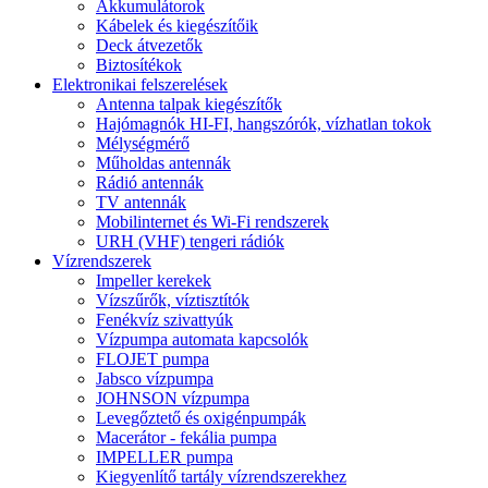
Akkumulátorok
Kábelek és kiegészítőik
Deck átvezetők
Biztosítékok
Elektronikai felszerelések
Antenna talpak kiegészítők
Hajómagnók HI-FI, hangszórók, vízhatlan tokok
Mélységmérő
Műholdas antennák
Rádió antennák
TV antennák
Mobilinternet és Wi-Fi rendszerek
URH (VHF) tengeri rádiók
Vízrendszerek
Impeller kerekek
Vízszűrők, víztisztítók
Fenékvíz szivattyúk
Vízpumpa automata kapcsolók
FLOJET pumpa
Jabsco vízpumpa
JOHNSON vízpumpa
Levegőztető és oxigénpumpák
Macerátor - fekália pumpa
IMPELLER pumpa
Kiegyenlítő tartály vízrendszerekhez