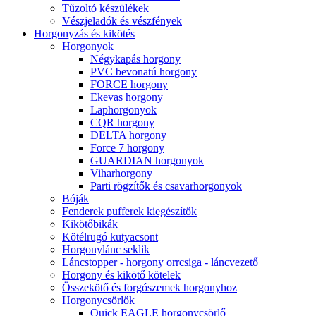
Tűzoltó készülékek
Vészjeladók és vészfények
Horgonyzás és kikötés
Horgonyok
Négykapás horgony
PVC bevonatú horgony
FORCE horgony
Ekevas horgony
Laphorgonyok
CQR horgony
DELTA horgony
Force 7 horgony
GUARDIAN horgonyok
Viharhorgony
Parti rögzítők és csavarhorgonyok
Bóják
Fenderek pufferek kiegészítők
Kikötőbikák
Kötélrugó kutyacsont
Horgonylánc seklik
Láncstopper - horgony orrcsiga - láncvezető
Horgony és kikötő kötelek
Összekötő és forgószemek horgonyhoz
Horgonycsörlők
Quick EAGLE horgonycsörlő