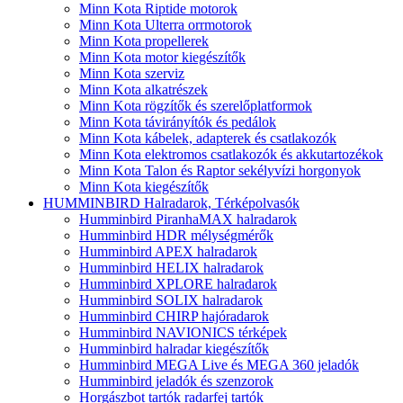
Minn Kota Riptide motorok
Minn Kota Ulterra orrmotorok
Minn Kota propellerek
Minn Kota motor kiegészítők
Minn Kota szerviz
Minn Kota alkatrészek
Minn Kota rögzítők és szerelőplatformok
Minn Kota távirányítók és pedálok
Minn Kota kábelek, adapterek és csatlakozók
Minn Kota elektromos csatlakozók és akkutartozékok
Minn Kota Talon és Raptor sekélyvízi horgonyok
Minn Kota kiegészítők
HUMMINBIRD Halradarok, Térképolvasók
Humminbird PiranhaMAX halradarok
Humminbird HDR mélységmérők
Humminbird APEX halradarok
Humminbird HELIX halradarok
Humminbird XPLORE halradarok
Humminbird SOLIX halradarok
Humminbird CHIRP hajóradarok
Humminbird NAVIONICS térképek
Humminbird halradar kiegészítők
Humminbird MEGA Live és MEGA 360 jeladók
Humminbird jeladók és szenzorok
Horgászbot tartók radarfej tartók