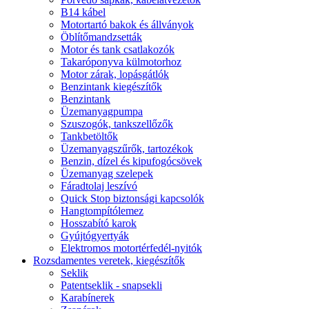
B14 kábel
Motortartó bakok és állványok
Öblítőmandzsetták
Motor és tank csatlakozók
Takaróponyva külmotorhoz
Motor zárak, lopásgátlók
Benzintank kiegészítők
Benzintank
Üzemanyagpumpa
Szuszogók, tankszellőzők
Tankbetöltők
Üzemanyagszűrők, tartozékok
Benzin, dízel és kipufogócsövek
Üzemanyag szelepek
Fáradtolaj leszívó
Quick Stop biztonsági kapcsolók
Hangtompítólemez
Hosszabító karok
Gyújtógyertyák
Elektromos motortérfedél-nyitók
Rozsdamentes veretek, kiegészítők
Seklik
Patentseklik - snapsekli
Karabínerek