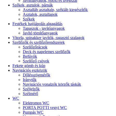
Javítóanyagok, epoxi és üvegszál
Székek, asztalok, párnák
Asztalláb asztaltalp, székláb kiegészítők
Asztalok, asztallapok
Székek
Festékek hajóápolás algagátlás
Tapaszok - javítóanyagok
Javító tömítőanyagok
Vitorla, spinakker javítók, ragasztó szalagok
Szellőzők és szellőzőrendszerek
Szellőzőrácsok
Deck és napelemes szellőzők
Befúvók
Szellőző csövek
Fekete gömb és kúp
Navigációs eszközök
Dőlésszögmérők
Iránytűk
Navigációs vonalzók körzők táskák
Széljelzők
Szélmérő
WC
Elektromos WC
PORTA POTTI vegyi WC
Pumpás WC