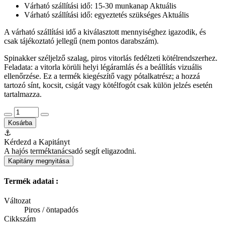
Várható szállítási idő: 15-30 munkanap
Aktuális
Várható szállítási idő: egyeztetés szükséges
Aktuális
A várható szállítási idő a kiválasztott mennyiséghez igazodik, és
csak tájékoztató jellegű (nem pontos darabszám).
Spinakker széljelző szalag, piros vitorlás fedélzeti kötélrendszerhez.
Feladata: a vitorla körüli helyi légáramlás és a beállítás vizuális
ellenőrzése. Ez a termék kiegészítő vagy pótalkatrész; a hozzá
tartozó sínt, kocsit, csigát vagy kötélfogót csak külön jelzés esetén
tartalmazza.
Kosárba
⚓
Kérdezd a Kapitányt
A hajós terméktanácsadó segít eligazodni.
Kapitány megnyitása
Termék adatai :
Változat
Piros / öntapadós
Cikkszám