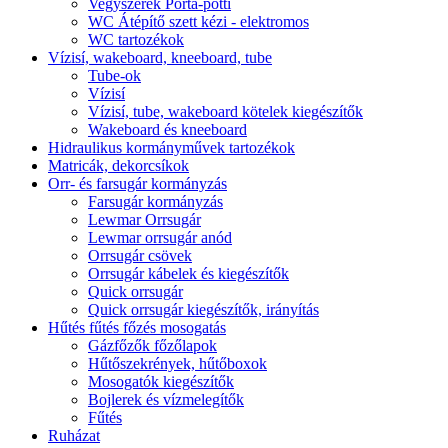
Vegyszerek Porta-potti
WC Átépítő szett kézi - elektromos
WC tartozékok
Vízisí, wakeboard, kneeboard, tube
Tube-ok
Vízisí
Vízisí, tube, wakeboard kötelek kiegészítők
Wakeboard és kneeboard
Hidraulikus kormányművek tartozékok
Matricák, dekorcsíkok
Orr- és farsugár kormányzás
Farsugár kormányzás
Lewmar Orrsugár
Lewmar orrsugár anód
Orrsugár csövek
Orrsugár kábelek és kiegészítők
Quick orrsugár
Quick orrsugár kiegészítők, irányítás
Hűtés fűtés főzés mosogatás
Gázfőzők főzőlapok
Hűtőszekrények, hűtőboxok
Mosogatók kiegészítők
Bojlerek és vízmelegítők
Fűtés
Ruházat