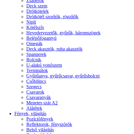
Zsanérok
Deck szem
Drótkötelek
Drótkötél szorítók, rögzítők
Nipli
Kötélszív
Hevedervezetők, gyűrűk, háromszögek
Belépőfogantyú
Omegák
Deck akasztók, ruha akasztók
Spannerek
Bolcnik
U-alakú vonószem
Terminálok
Gyűrűanya, gyűrűcsavar, gyűrűsbolcni
Csőbilincs
Szegecs
Csavarok
Csavaranyák
Menetes szár A2
Alátétek
Fények, világítás
Pozíciófények
Reflektorok, fényszórók
Belső világítás