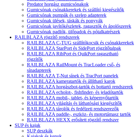
Predator horgász gumicsónakok
Gumicsónak csónakkerekek és szállító kiegészítők
Gumicsónak pumpák és szelep adapterek
Gumicsónak ülések, táskák és ponyvák
Gumicsónak javítókészletek, ragasztók és ápolószerek
Gumicsónak padlók, ülőpadok és pótalkatrészek
RAILBLAZA rögzítő rendszerek
RAILBLAZA C-TUG szállítókocsik és csónakkerekek
RAILBLAZA StarPort és SidePort rögzítőtalpak
RAILBLAZA RibPort és QuikPort ragasztható
rögzítők
RAILBLAZA RailMount és TracLoader cső- és
sínadapterek
RAILBLAZA T-Nut sínek és TracPort panelek
RAILBLAZA kameratartók és állítható karok
RAILBLAZA horgászbot-tartók és bottartó rendszerek
RAILBLAZA echolot-, fishfinder- és jeladótartók
RAILBLAZA mobil-, tablet- és képernyőtartók
RAILBLAZA világítás és láthatósági kiegészítők
RAILBLAZA tárolók és fedélzeti rendszerezők
RAILBLAZA paddle-, eszköz- és motortámasz tartók
RAILBLAZA HEXX erősített rögzítő rendszer
SUP és kajak
SUP deszkák
Kajakok és kenuk