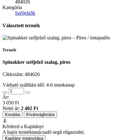
484026
Kategória
Széljelzők
Választott termék
Termék
Spinakker széljelző szalag, piros
Cikkszám:
484026
Várható szállítási idő: 4-6 munkanap
Ár:
3 050 Ft
Nettó ár:
2 402 Ft
Kosárba
Kívánságlistára
⚓
Kérdezd a Kapitányt
A hajós terméktanácsadó segít eligazodni.
Kapitány megnyitása