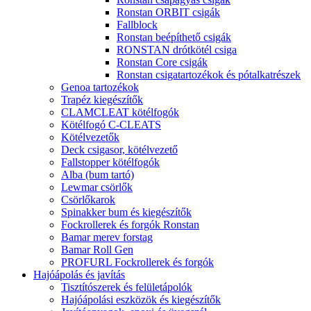
Ronstan ORBIT csigák
Fallblock
Ronstan beépíthető csigák
RONSTAN drótkötél csiga
Ronstan Core csigák
Ronstan csigatartozékok és pótalkatrészek
Genoa tartozékok
Trapéz kiegészítők
CLAMCLEAT kötélfogók
Kötélfogó C-CLEATS
Kötélvezetők
Deck csigasor, kötélvezető
Fallstopper kötélfogók
Alba (bum tartó)
Lewmar csörlők
Csörlőkarok
Spinakker bum és kiegészítők
Fockrollerek és forgók Ronstan
Bamar merev forstag
Bamar Roll Gen
PROFURL Fockrollerek és forgók
Hajóápolás és javítás
Tisztítószerek és felületápolók
Hajóápolási eszközök és kiegészítők