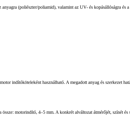
z anyagra (poliészter/poliamid), valamint az UV- és kopásállóságra és 
motor indítóköteleként használható. A megadott anyag és szerkezet hat
ssze: motorindító, 4–5 mm. A konkrét alváltozat átmérőjét, színét és sz