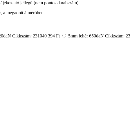
 tájékoztató jellegű (nem pontos darabszám).
z, a megadott átmérőben.
20daN
Cikkszám: 231040
394 Ft
5mm fehér 650daN
Cikkszám: 2