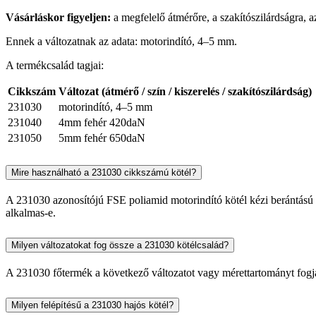
Vásárláskor figyeljen:
a megfelelő átmérőre, a szakítószilárdságra, a
Ennek a változatnak az adata: motorindító, 4–5 mm.
A termékcsalád tagjai:
Cikkszám
Változat (átmérő / szín / kiszerelés / szakítószilárdság)
231030
motorindító, 4–5 mm
231040
4mm fehér 420daN
231050
5mm fehér 650daN
Mire használható a 231030 cikkszámú kötél?
A 231030 azonosítójú FSE poliamid motorindító kötél kézi berántású 
alkalmas-e.
Milyen változatokat fog össze a 231030 kötélcsalád?
A 231030 főtermék a következő változatot vagy mérettartományt fogja ö
Milyen felépítésű a 231030 hajós kötél?