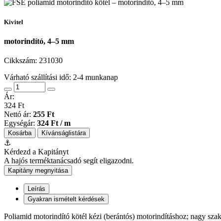
Kivitel
motorindító, 4–5 mm
Cikkszám:
231030
Várható szállítási idő: 2-4 munkanap
Ár:
324 Ft
Nettó ár:
255 Ft
Egységár:
324 Ft / m
Kosárba
Kívánságlistára
⚓
Kérdezd a Kapitányt
A hajós terméktanácsadó segít eligazodni.
Kapitány megnyitása
Leírás
Gyakran ismételt kérdések
Poliamid motorindító kötél kézi (berántós) motorindításhoz; nagy szak