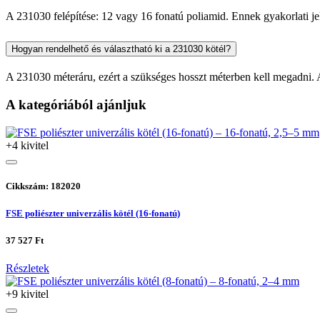
A 231030 felépítése: 12 vagy 16 fonatú poliamid. Ennek gyakorlati je
Hogyan rendelhető és választható ki a 231030 kötél?
A 231030 méteráru, ezért a szükséges hosszt méterben kell megadni. A 
A kategóriából ajánljuk
+4 kivitel
Cikkszám: 182020
FSE poliészter univerzális kötél (16-fonatú)
37 527 Ft
Részletek
+9 kivitel