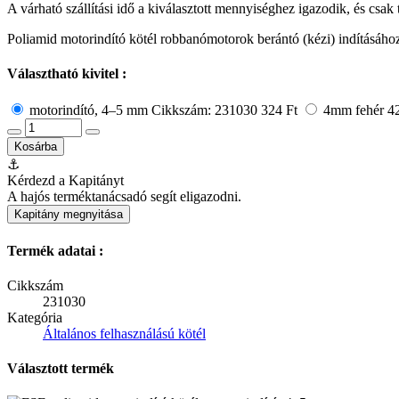
A várható szállítási idő a kiválasztott mennyiséghez igazodik, és csak
Poliamid motorindító kötél robbanómotorok berántó (kézi) indításáho
Választható kivitel :
motorindító, 4–5 mm
Cikkszám: 231030
324 Ft
4mm fehér 4
Kosárba
⚓
Kérdezd a Kapitányt
A hajós terméktanácsadó segít eligazodni.
Kapitány megnyitása
Termék adatai :
Cikkszám
231030
Kategória
Általános felhasználású kötél
Választott termék