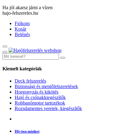
Ha jól akarsz járni a vízen
hajo-felszereles.hu
Fiókom
Kosár
Belépés
Kiemelt kategóriák
Deck felszerelés
Biztonsági és mentőfelszerelések
Horgonyzás és kikötés
Hajó és csónakkiegészítők
Robbanómotor tartozékok
Rozsdamentes veretek, kiegészítők
Hívjon minket