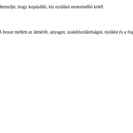
llemzője, hogy kopásálló, kis nyúlású motorindító kötél.
hossz mellett az átmérőt, anyagot, szakítószilárdságot, nyúlást és a fo