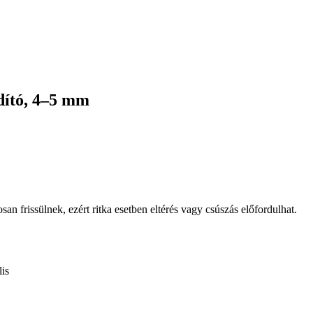
dító, 4–5 mm
osan frissülnek, ezért ritka esetben eltérés vagy csúszás előfordulhat.
is