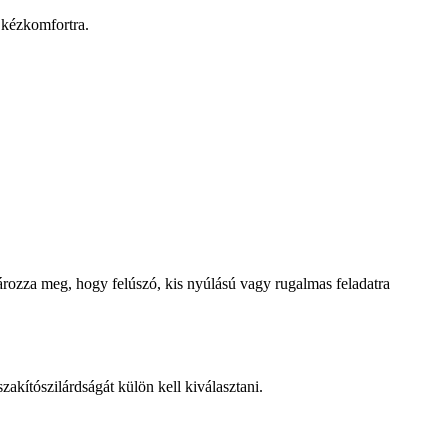
a kézkomfortra.
ározza meg, hogy felúszó, kis nyúlású vagy rugalmas feladatra
akítószilárdságát külön kell kiválasztani.