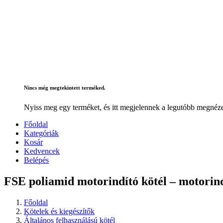
Nincs még megtekintett terméked.
Nyiss meg egy terméket, és itt megjelennek a legutóbb megnéze
Főoldal
Kategóriák
Kosár
Kedvencek
Belépés
FSE poliamid motorindító kötél – motorin
Főoldal
Kötelek és kiegészítők
Általános felhasználású kötél