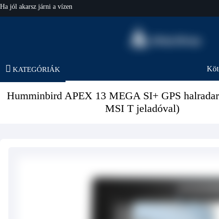
hajo-felszereles.hu
Köt
KATEGÓRIÁK
Humminbird APEX 13 MEGA SI+ GPS halrada
MSI T jeladóval)