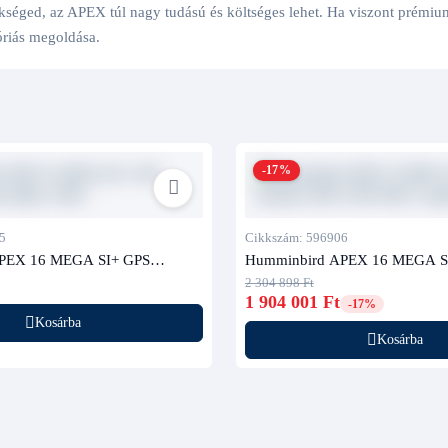
ged, az APEX túl nagy tudású és költséges lehet. Ha viszont prémium k
óriás megoldása.
-17%
5
Cikkszám: 596906
PEX 16 MEGA SI+ GPS
Humminbird APEX 16 MEGA S
ó nélkül, CHO)
halradar (XM 14 HW MSI T jela
2 304 898 Ft
1 904 001 Ft
-17%
Kosárba
Kosárba