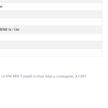
an
HDMI In / Out
z XM 14 HW MSI T jeladó is része lehet a csomagnak. A CHO