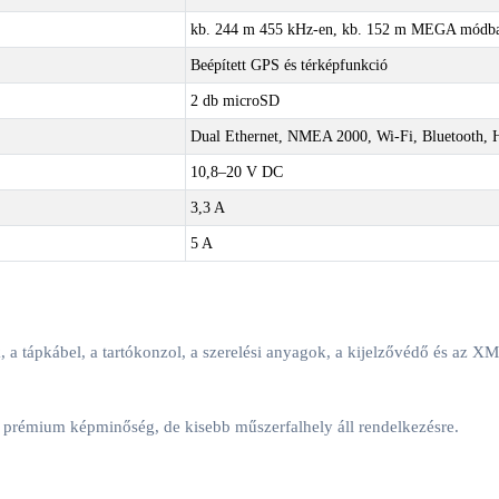
kb. 244 m 455 kHz-en, kb. 152 m MEGA módb
Beépített GPS és térképfunkció
2 db microSD
Dual Ethernet, NMEA 2000, Wi-Fi, Bluetooth, 
10,8–20 V DC
3,3 A
5 A
ék, a tápkábel, a tartókonzol, a szerelési anyagok, a kijelzővédő és a
 prémium képminőség, de kisebb műszerfalhely áll rendelkezésre.