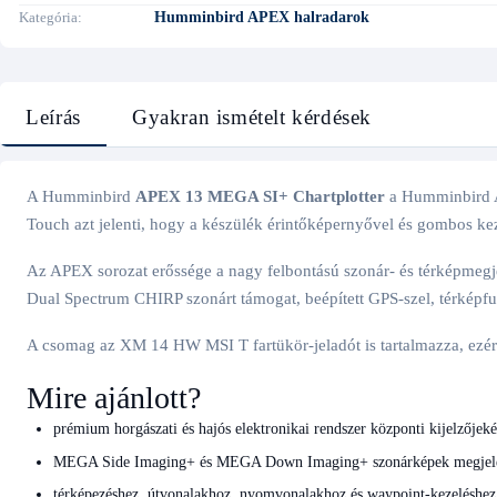
Kategória
Humminbird APEX halradarok
Leírás
Gyakran ismételt kérdések
A Humminbird
APEX 13 MEGA SI+ Chartplotter
a Humminbird A
Touch azt jelenti, hogy a készülék érintőképernyővel és gombos kez
Az APEX sorozat erőssége a nagy felbontású szonár- és térképmegj
Dual Spectrum CHIRP szonárt támogat, beépített GPS-szel, térképfu
A csomag az XM 14 HW MSI T fartükör-jeladót is tartalmazza, ez
Mire ajánlott?
prémium horgászati és hajós elektronikai rendszer központi kijelzőjeké
MEGA Side Imaging+ és MEGA Down Imaging+ szonárképek megjelen
térképezéshez, útvonalakhoz, nyomvonalakhoz és waypoint-kezeléshez