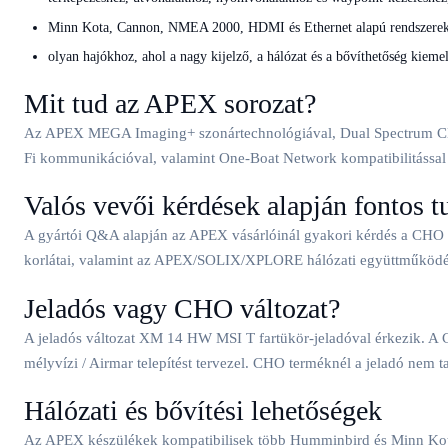
Minn Kota, Cannon, NMEA 2000, HDMI és Ethernet alapú rendszerek 
olyan hajókhoz, ahol a nagy kijelző, a hálózat és a bővíthetőség kiemel
Mit tud az APEX sorozat?
Az APEX MEGA Imaging+ szonártechnológiával, Dual Spectrum CHIRP
Fi kommunikációval, valamint One-Boat Network kompatibilitással re
Valós vevői kérdések alapján fontos t
A gyártói Q&A alapján az APEX vásárlóinál gyakori kérdés a CHO 
korlátai, valamint az APEX/SOLIX/XPLORE hálózati együttműködés. Ez
Jeladós vagy CHO változat?
A jeladós változat XM 14 HW MSI T fartükör-jeladóval érkezik. A CHO
mélyvízi / Airmar telepítést tervezel. CHO terméknél a jeladó nem t
Hálózati és bővítési lehetőségek
Az APEX készülékek kompatibilisek több Humminbird és Minn Kota 