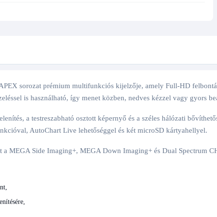
PEX sorozat prémium multifunkciós kijelzője, amely Full-HD felbont
eléssel is használható, így menet közben, nedves kézzel vagy gyors beál
elenítés, a testreszabható osztott képernyő és a széles hálózati bőv
nkcióval, AutoChart Live lehetőséggel és két microSD kártyahellyel.
ért a MEGA Side Imaging+, MEGA Down Imaging+ és Dual Spectrum CHIR
nt,
ítésére,
,