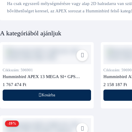
Ha csak egyszerű mélységmérésre vagy alap 2D halradarra van szüksé
bővíthetőséget keresel, az APEX sorozat a Humminbird felső kateg
A kategóriából ajánljuk
Cikkszám: 596901
Cikkszám: 59690
Humminbird APEX 13 MEGA SI+ GPS
Humminbird A
halradar (jeladó nélkül, CHO)
halradar (jelad
1 767 474 Ft
2 158 187 Ft
Kosárba
-19%