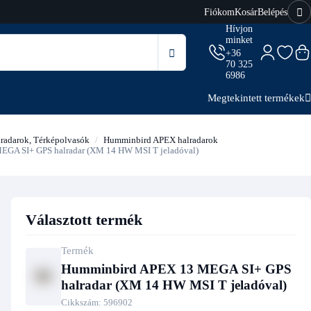
Fiókom
Kosár
Belépés
Hívjon
minket
+36
70 325
6986
Megtekintett termékek
darok, Térképolvasók
Humminbird APEX halradarok
GA SI+ GPS halradar (XM 14 HW MSI T jeladóval)
Választott termék
Termék
Humminbird APEX 13 MEGA SI+ GPS
halradar (XM 14 HW MSI T jeladóval)
Cikkszám:
596902