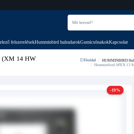
elező felszerelések
Humminbird halradarok
Gumicsónakok
Kapcsolat
r (XM 14 HW
Főoldal
HUMMINBIRD Halra
Humminbird APEX 13 ME
-19%