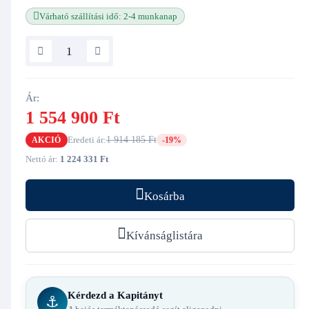
Várható szállítási idő: 2-4 munkanap
Ár:
1 554 900 Ft
Eredeti ár:
1 914 185 Ft
AKCIÓ
-19%
Nettó ár:
1 224 331 Ft
Kosárba
Kívánságlistára
Kérdezd a Kapitányt
⚓