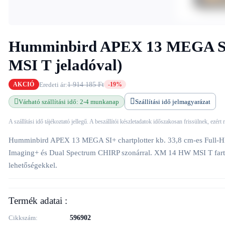
Humminbird APEX 13 MEGA SI
MSI T jeladóval)
Eredeti ár:
1 914 185 Ft
AKCIÓ
-19%
Várható szállítási idő: 2-4 munkanap
Szállítási idő jelmagyarázat
A szállítási idő tájékoztató jellegű. A beszállítói készletadatok időszakosan frissülnek, ezért
Humminbird APEX 13 MEGA SI+ chartplotter kb. 33,8 cm-es Full
Imaging+ és Dual Spectrum CHIRP szonárral. XM 14 HW MSI T fartükör
lehetőségekkel.
Termék adatai :
Cikkszám
596902