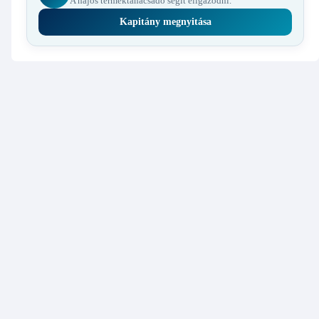
A hajós terméktanácsadó segít eligazodni.
Kapitány megnyitása