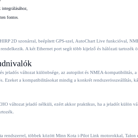
integrálásához,
ten fontos.
 2D szonárral, beépített GPS-szel, AutoChart Live funkcióval, NMEA 
ndelkezik. A két Ethernet port segít több kijelző és hálózati tartozék 
udnivalók
és jeladós változat különbsége, az autopilot és NMEA-kompatibilitás,
eket a kompatibilitásokat mindig a konkrét rendszerösszeállítás, kábel
 változat jeladó nélküli, ezért akkor praktikus, ha a jeladót külön vál
artozék.
rendszerrel, többek között Minn Kota i-Pilot Link motorokkal, Talon