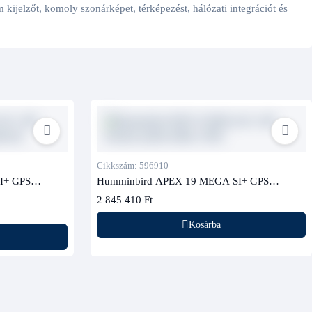
ijelzőt, komoly szonárképet, térképezést, hálózati integrációt és
Cikkszám: 596910
I+ GPS
Humminbird APEX 19 MEGA SI+ GPS
dóval)
halradar (jeladó nélkül, CHO)
2 845 410 Ft
Kosárba