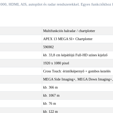
HDMI, AIS, autopilot és radar rendszerekkel. Egyes funkciókhoz külö
Multifunkciós halradar / chartplotter
APEX 13 MEGA SI+ Chartplotter
596902
kb. 33,8 cm képátlójú Full-HD színes kijelző
1920 x 1080 pixel
Cross Touch: érintőképernyő + gombos kezelés
MEGA Side Imaging+, MEGA Down Imaging+,
kb. 366 m
kb. 1067 m
kb. 76 m
kb. 122 m