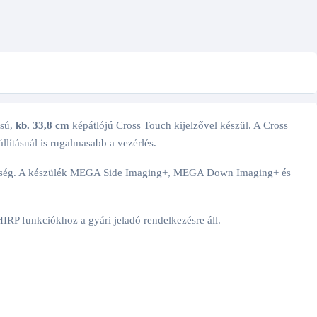
ású,
kb. 33,8 cm
képátlójú Cross Touch kijelzővel készül. A Cross
lításnál is rugalmasabb a vezérlés.
íthetőség. A készülék MEGA Side Imaging+, MEGA Down Imaging+ és
P funkciókhoz a gyári jeladó rendelkezésre áll.