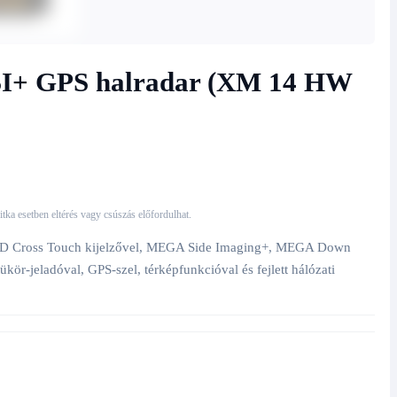
+ GPS halradar (XM 14 HW
 ritka esetben eltérés vagy csúszás előfordulhat.
-HD Cross Touch kijelzővel, MEGA Side Imaging+, MEGA Down
-jeladóval, GPS-szel, térképfunkcióval és fejlett hálózati