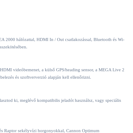
2000 hálózattal, HDMI In / Out csatlakozással, Bluetooth és Wi-
összekötésében.
 a HDMI videóbemenet, a külső GPS/heading sensor, a MEGA Live 2
ezés és szoftververzió alapján kell ellenőrizni.
asztod ki, meglévő kompatibilis jeladót használsz, vagy speciális
 és Raptor sekélyvízi horgonyokkal, Cannon Optimum