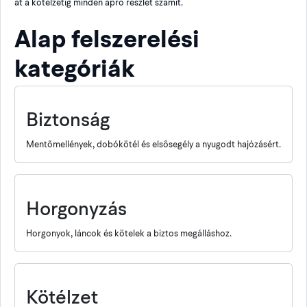
át a kötélzetig minden apró részlet számít.
Alap felszerelési
kategóriák
Biztonság
Mentőmellények, dobókötél és elsősegély a nyugodt hajózásért.
Horgonyzás
Horgonyok, láncok és kötelek a biztos megálláshoz.
Kötélzet