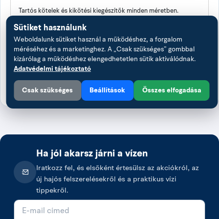
Tartós kötelek és kikötési kiegészítők minden méretben.
Sütiket használunk
Weboldalunk sütiket használ a működéshez, a forgalom
méréséhez és a marketinghez. A „Csak szükséges” gombbal
Kiegészítők
kizárólag a működéshez elengedhetetlen sütik aktiválódnak.
Adatvédelmi tájékoztató
Praktikus eszközök, amelyek kényelmesebbé teszik a vízi
napokat.
Csak szükséges
Beállítások
Összes elfogadása
Ha jól akarsz járni a vízen
Iratkozz fel, és elsőként értesülsz az akciókról, az
új hajós felszerelésekről és a praktikus vízi
tippekről.
E-mail cím