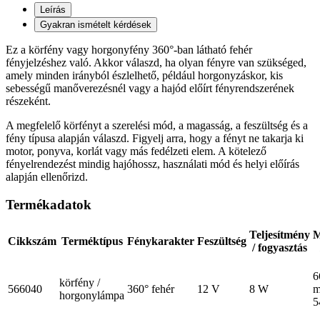
Leírás
Gyakran ismételt kérdések
Ez a körfény vagy horgonyfény 360°-ban látható fehér
fényjelzéshez való. Akkor válaszd, ha olyan fényre van szükséged,
amely minden irányból észlelhető, például horgonyzáskor, kis
sebességű manőverezésnél vagy a hajód előírt fényrendszerének
részeként.
A megfelelő körfényt a szerelési mód, a magasság, a feszültség és a
fény típusa alapján válaszd. Figyelj arra, hogy a fényt ne takarja ki
motor, ponyva, korlát vagy más fedélzeti elem. A kötelező
fényelrendezést mindig hajóhossz, használati mód és helyi előírás
alapján ellenőrizd.
Termékadatok
Teljesítmény
M
Cikkszám
Terméktípus
Fénykarakter
Feszültség
/ fogyasztás
6
körfény /
566040
360° fehér
12 V
8 W
m
horgonylámpa
5