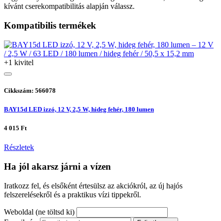
kívánt cserekompatibilitás alapján válassz.
Kompatibilis termékek
+1 kivitel
Cikkszám: 566078
BAY15d LED izzó, 12 V, 2,5 W, hideg fehér, 180 lumen
4 015 Ft
Részletek
Ha jól akarsz járni a vízen
Iratkozz fel, és elsőként értesülsz az akciókról, az új hajós
felszerelésekről és a praktikus vízi tippekről.
Weboldal (ne töltsd ki)