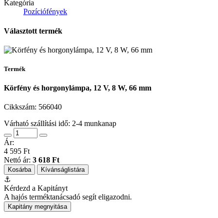
Kategória
Pozíciófények
Választott termék
Termék
Körfény és horgonylámpa, 12 V, 8 W, 66 mm
Cikkszám:
566040
Várható szállítási idő: 2-4 munkanap
Ár:
4 595 Ft
Nettó ár:
3 618 Ft
Kosárba
Kívánságlistára
⚓
Kérdezd a Kapitányt
A hajós terméktanácsadó segít eligazodni.
Kapitány megnyitása