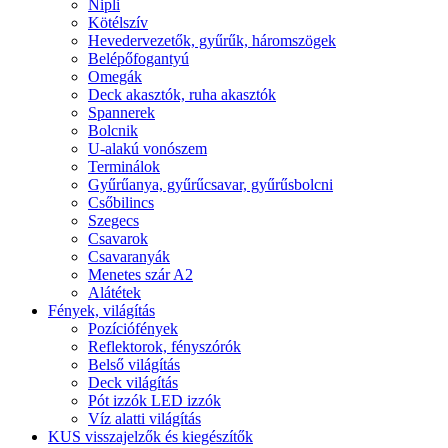
Nipli
Kötélszív
Hevedervezetők, gyűrűk, háromszögek
Belépőfogantyú
Omegák
Deck akasztók, ruha akasztók
Spannerek
Bolcnik
U-alakú vonószem
Terminálok
Gyűrűanya, gyűrűcsavar, gyűrűsbolcni
Csőbilincs
Szegecs
Csavarok
Csavaranyák
Menetes szár A2
Alátétek
Fények, világítás
Pozíciófények
Reflektorok, fényszórók
Belső világítás
Deck világítás
Pót izzók LED izzók
Víz alatti világítás
KUS visszajelzők és kiegészítők