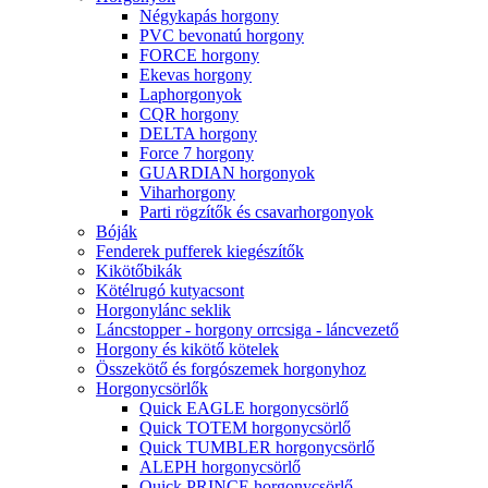
Négykapás horgony
PVC bevonatú horgony
FORCE horgony
Ekevas horgony
Laphorgonyok
CQR horgony
DELTA horgony
Force 7 horgony
GUARDIAN horgonyok
Viharhorgony
Parti rögzítők és csavarhorgonyok
Bóják
Fenderek pufferek kiegészítők
Kikötőbikák
Kötélrugó kutyacsont
Horgonylánc seklik
Láncstopper - horgony orrcsiga - láncvezető
Horgony és kikötő kötelek
Összekötő és forgószemek horgonyhoz
Horgonycsörlők
Quick EAGLE horgonycsörlő
Quick TOTEM horgonycsörlő
Quick TUMBLER horgonycsörlő
ALEPH horgonycsörlő
Quick PRINCE horgonycsörlő