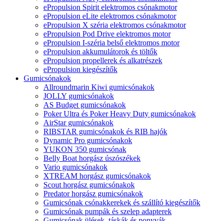
ePropulsion Spirit elektromos csónakmotor
ePropulsion eLite elektromos csónakmotor
ePropulsion X széria elektromos csónakmotor
ePropulsion Pod Drive elektromos motor
ePropulsion I-széria belső elektromos motor
ePropulsion akkumulátorok és töltők
ePropulsion propellerek és alkatrészek
ePropulsion kiegészítők
Gumicsónakok
Allroundmarin Kiwi gumicsónakok
JOLLY gumicsónakok
AS Budget gumicsónakok
Poker Ultra és Poker Heavy Duty gumicsónakok
AirStar gumicsónakok
RIBSTAR gumicsónakok és RIB hajók
Dynamic Pro gumicsónakok
YUKON 350 gumicsónak
Belly Boat horgász úszószékek
Vario gumicsónakok
XTREAM horgász gumicsónakok
Scout horgász gumicsónakok
Predator horgász gumicsónakok
Gumicsónak csónakkerekek és szállító kiegészítők
Gumicsónak pumpák és szelep adapterek
Gumicsónak ülések, táskák és ponyvák