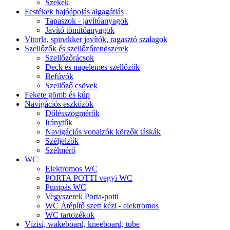
Székek
Festékek hajóápolás algagátlás
Tapaszok - javítóanyagok
Javító tömítőanyagok
Vitorla, spinakker javítók, ragasztó szalagok
Szellőzők és szellőzőrendszerek
Szellőzőrácsok
Deck és napelemes szellőzők
Befúvók
Szellőző csövek
Fekete gömb és kúp
Navigációs eszközök
Dőlésszögmérők
Iránytűk
Navigációs vonalzók körzők táskák
Széljelzők
Szélmérő
WC
Elektromos WC
PORTA POTTI vegyi WC
Pumpás WC
Vegyszerek Porta-potti
WC Átépítő szett kézi - elektromos
WC tartozékok
Vízisí, wakeboard, kneeboard, tube