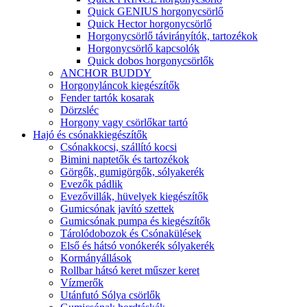
Quick GENIUS horgonycsörlő
Quick Hector horgonycsörlő
Horgonycsörlő távirányítók, tartozékok
Horgonycsörlő kapcsolók
Quick dobos horgonycsörlők
ANCHOR BUDDY
Horgonyláncok kiegészítők
Fender tartók kosarak
Dörzsléc
Horgony vagy csörlőkar tartó
Hajó és csónakkiegészítők
Csónakkocsi, szállító kocsi
Bimini naptetők és tartozékok
Görgők, gumigörgők, sólyakerék
Evezők pádlik
Evezővillák, hüvelyek kiegészítők
Gumicsónak javító szettek
Gumicsónak pumpa és kiegészítők
Tárolódobozok és Csónakülések
Első és hátsó vonókerék sólyakerék
Kormányállások
Rollbar hátsó keret műszer keret
Vízmerők
Utánfutó Sólya csörlők