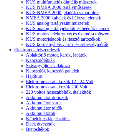
KUS multifunkciós digitális műszerek
KUS NMEA 2000 tartályműszerek
KUS NMEA 2000 jeladók és modulok
NMEA 2000 kábelek és hálózati elemek
KUS analóg tartályszint műszerek
KUS analóg tartályjeladók és beépítő elemek
KUS motor-, elektromos és üzemóra műszerek
KUS motorjeladók és riasztó tartozékok
KUS kormányállás-, trim- és sebességmérők
Elektromos felszerelések
Ablaktörlő motor, karok, lapátok
Kapcsolótáblák
Szivargyújtó csatlakozó
Kapcsolók kapcsoló panelek
Hajókürt
Elektromos csatlakozók 12 - 24 Volt
Elektromos csatlakozók 230 Volt
220 voltos hosszabbítók, átalakítók
Akkumulátor dobozok
Akkumulátor saruk
Akkumulátor töltők
Akkumulátorok
Kábelek és kiegészítőik
Deck átvezetők
Biztosítékok