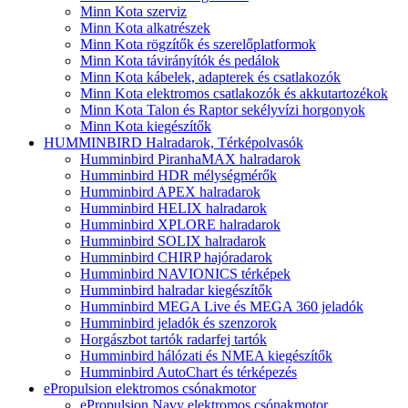
Minn Kota szerviz
Minn Kota alkatrészek
Minn Kota rögzítők és szerelőplatformok
Minn Kota távirányítók és pedálok
Minn Kota kábelek, adapterek és csatlakozók
Minn Kota elektromos csatlakozók és akkutartozékok
Minn Kota Talon és Raptor sekélyvízi horgonyok
Minn Kota kiegészítők
HUMMINBIRD Halradarok, Térképolvasók
Humminbird PiranhaMAX halradarok
Humminbird HDR mélységmérők
Humminbird APEX halradarok
Humminbird HELIX halradarok
Humminbird XPLORE halradarok
Humminbird SOLIX halradarok
Humminbird CHIRP hajóradarok
Humminbird NAVIONICS térképek
Humminbird halradar kiegészítők
Humminbird MEGA Live és MEGA 360 jeladók
Humminbird jeladók és szenzorok
Horgászbot tartók radarfej tartók
Humminbird hálózati és NMEA kiegészítők
Humminbird AutoChart és térképezés
ePropulsion elektromos csónakmotor
ePropulsion Navy elektromos csónakmotor