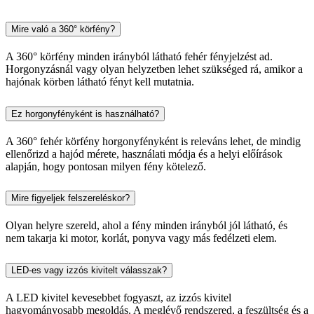
Mire való a 360° körfény?
A 360° körfény minden irányból látható fehér fényjelzést ad.
Horgonyzásnál vagy olyan helyzetben lehet szükséged rá, amikor a
hajónak körben látható fényt kell mutatnia.
Ez horgonyfényként is használható?
A 360° fehér körfény horgonyfényként is releváns lehet, de mindig
ellenőrizd a hajód mérete, használati módja és a helyi előírások
alapján, hogy pontosan milyen fény kötelező.
Mire figyeljek felszereléskor?
Olyan helyre szereld, ahol a fény minden irányból jól látható, és
nem takarja ki motor, korlát, ponyva vagy más fedélzeti elem.
LED-es vagy izzós kivitelt válasszak?
A LED kivitel kevesebbet fogyaszt, az izzós kivitel
hagyományosabb megoldás. A meglévő rendszered, a feszültség és a