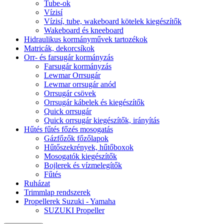
Tube-ok
Vízisí
Vízisí, tube, wakeboard kötelek kiegészítők
Wakeboard és kneeboard
Hidraulikus kormányművek tartozékok
Matricák, dekorcsíkok
Orr- és farsugár kormányzás
Farsugár kormányzás
Lewmar Orrsugár
Lewmar orrsugár anód
Orrsugár csövek
Orrsugár kábelek és kiegészítők
Quick orrsugár
Quick orrsugár kiegészítők, irányítás
Hűtés fűtés főzés mosogatás
Gázfőzők főzőlapok
Hűtőszekrények, hűtőboxok
Mosogatók kiegészítők
Bojlerek és vízmelegítők
Fűtés
Ruházat
Trimmlap rendszerek
Propellerek Suzuki - Yamaha
SUZUKI Propeller