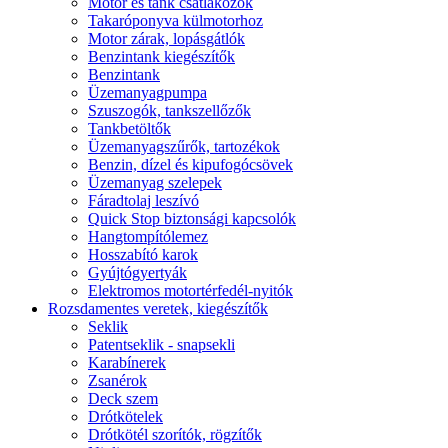
Motor és tank csatlakozók
Takaróponyva külmotorhoz
Motor zárak, lopásgátlók
Benzintank kiegészítők
Benzintank
Üzemanyagpumpa
Szuszogók, tankszellőzők
Tankbetöltők
Üzemanyagszűrők, tartozékok
Benzin, dízel és kipufogócsövek
Üzemanyag szelepek
Fáradtolaj leszívó
Quick Stop biztonsági kapcsolók
Hangtompítólemez
Hosszabító karok
Gyújtógyertyák
Elektromos motortérfedél-nyitók
Rozsdamentes veretek, kiegészítők
Seklik
Patentseklik - snapsekli
Karabínerek
Zsanérok
Deck szem
Drótkötelek
Drótkötél szorítók, rögzítők