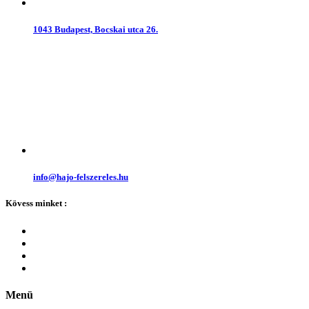
1043 Budapest, Bocskai utca 26.
info@hajo-felszereles.hu
Kövess minket :
Menü