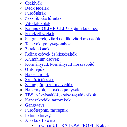
Csáklyák
Deck fedelek
Fürdőlétrák
Zászlók zászlórudak
Vitorlalekötők
Kampók OLIVE-CLIP-ek gumikötélhez
Fedélzeti székek
Stagreiterek, vitorlaseklik, vitorlacsuszkák
Tenaxok, ponyvagombok
Zárak lakatok
Reling csövek és kiegészítők
Alumínium csövek
Kormányrúd, kormányrúd-hosszabbító
Orrkilépők
Hálós tárolók
Szellőztető zsák
Saling görgő vitorla védők
Napernyők, napvédő ponyvák
TBS csúszásgátlók, csúszásgátló csíkok
Kapaszkodók, tartozékok
Gangways
Fürdőtrepnik, fartrepnik
Latni, latnivég
Ablakok Lewmar
Lewmar ULTRA LOW-PROFILE ablak