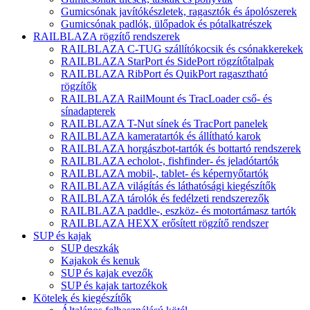
Gumicsónak javítókészletek, ragasztók és ápolószerek
Gumicsónak padlók, ülőpadok és pótalkatrészek
RAILBLAZA rögzítő rendszerek
RAILBLAZA C-TUG szállítókocsik és csónakkerekek
RAILBLAZA StarPort és SidePort rögzítőtalpak
RAILBLAZA RibPort és QuikPort ragasztható
rögzítők
RAILBLAZA RailMount és TracLoader cső- és
sínadapterek
RAILBLAZA T-Nut sínek és TracPort panelek
RAILBLAZA kameratartók és állítható karok
RAILBLAZA horgászbot-tartók és bottartó rendszerek
RAILBLAZA echolot-, fishfinder- és jeladótartók
RAILBLAZA mobil-, tablet- és képernyőtartók
RAILBLAZA világítás és láthatósági kiegészítők
RAILBLAZA tárolók és fedélzeti rendszerezők
RAILBLAZA paddle-, eszköz- és motortámasz tartók
RAILBLAZA HEXX erősített rögzítő rendszer
SUP és kajak
SUP deszkák
Kajakok és kenuk
SUP és kajak evezők
SUP és kajak tartozékok
Kötelek és kiegészítők