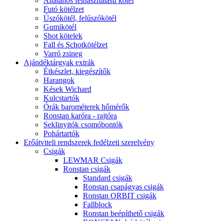
Általános felhasználású kötél
Futó kötélzet
Úszókötél, felúszókötél
Gumikötél
Shot kötelek
Fall és Schotkötélzet
Varró zsineg
Ajándéktárgyak extrák
Étkészlet, kiegészítők
Harangok
Kések Wichard
Kulcstartók
Órák barométerek hőmérők
Ronstan karóra - rajtóra
Seklinyitók csomóbontók
Pohártartók
Erőátviteli rendszerek fedélzeti szerelvény
Csigák
LEWMAR Csigák
Ronstan csigák
Standard csigák
Ronstan csapágyas csigák
Ronstan ORBIT csigák
Fallblock
Ronstan beépíthető csigák