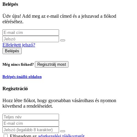
Belépés
Üdv újra! Add meg az e-mail címed és a jelszavad a fiókod
eléréséhez.
Elfelejtett jelszó?
Belépés
Még nincs fiókod?
Regisztrálj most
Belépés önálló oldalon
Regisztráció
Hozz létre fiókot, hogy gyorsabban vásárolhass és nyomon
követhesd a rendeléseidet.
Elfogadom az
adatkezelési tájékoztatót
.