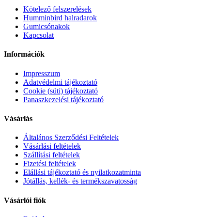
Kötelező felszerelések
Humminbird halradarok
Gumicsónakok
Kapcsolat
Információk
Impresszum
Adatvédelmi tájékoztató
Cookie (süti) tájékoztató
Panaszkezelési tájékoztató
Vásárlás
Általános Szerződési Feltételek
Vásárlási feltételek
Szállítási feltételek
Fizetési feltételek
Elállási tájékoztató és nyilatkozatminta
Jótállás, kellék- és termékszavatosság
Vásárlói fiók