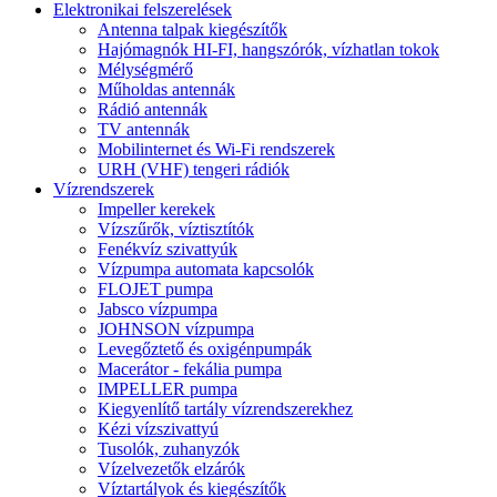
Elektronikai felszerelések
Antenna talpak kiegészítők
Hajómagnók HI-FI, hangszórók, vízhatlan tokok
Mélységmérő
Műholdas antennák
Rádió antennák
TV antennák
Mobilinternet és Wi-Fi rendszerek
URH (VHF) tengeri rádiók
Vízrendszerek
Impeller kerekek
Vízszűrők, víztisztítók
Fenékvíz szivattyúk
Vízpumpa automata kapcsolók
FLOJET pumpa
Jabsco vízpumpa
JOHNSON vízpumpa
Levegőztető és oxigénpumpák
Macerátor - fekália pumpa
IMPELLER pumpa
Kiegyenlítő tartály vízrendszerekhez
Kézi vízszivattyú
Tusolók, zuhanyzók
Vízelvezetők elzárók
Víztartályok és kiegészítők