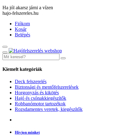
Ha jól akarsz járni a vízen
hajo-felszereles.hu
Fiókom
Kosár
Belépés
Kiemelt kategóriák
Deck felszerelés
Biztonsági és mentőfelszerelések
Horgonyzás és kikötés
Hajó és csónakkiegészítők
Robbanómotor tartozékok
Rozsdamentes veretek, kiegészítők
Hívjon minket