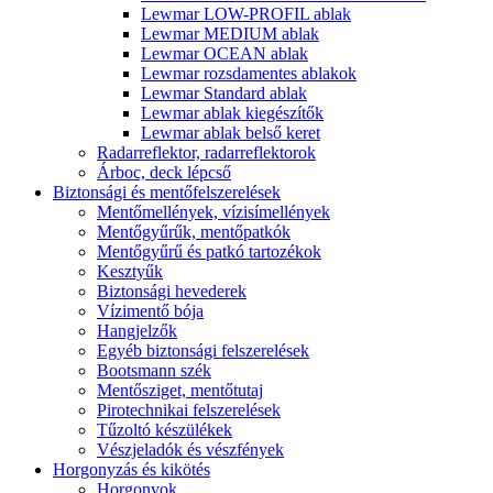
Lewmar LOW-PROFIL ablak
Lewmar MEDIUM ablak
Lewmar OCEAN ablak
Lewmar rozsdamentes ablakok
Lewmar Standard ablak
Lewmar ablak kiegészítők
Lewmar ablak belső keret
Radarreflektor, radarreflektorok
Árboc, deck lépcső
Biztonsági és mentőfelszerelések
Mentőmellények, vízisímellények
Mentőgyűrűk, mentőpatkók
Mentőgyűrű és patkó tartozékok
Kesztyűk
Biztonsági hevederek
Vízimentő bója
Hangjelzők
Egyéb biztonsági felszerelések
Bootsmann szék
Mentősziget, mentőtutaj
Pirotechnikai felszerelések
Tűzoltó készülékek
Vészjeladók és vészfények
Horgonyzás és kikötés
Horgonyok