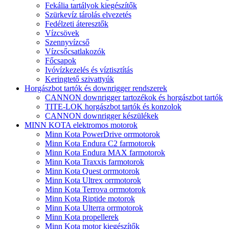
Fekália tartályok kiegészítők
Szürkevíz tárolás elvezetés
Fedélzeti áteresztők
Vízcsövek
Szennyvízcső
Vízcsőcsatlakozók
Főcsapok
Ivóvízkezelés és víztisztítás
Keringtető szivattyúk
Horgászbot tartók és downrigger rendszerek
CANNON downrigger tartozékok és horgászbot tartók
TITE-LOK horgászbot tartók és konzolok
CANNON downrigger készülékek
MINN KOTA elektromos motorok
Minn Kota PowerDrive orrmotorok
Minn Kota Endura C2 farmotorok
Minn Kota Endura MAX farmotorok
Minn Kota Traxxis farmotorok
Minn Kota Quest orrmotorok
Minn Kota Ultrex orrmotorok
Minn Kota Terrova orrmotorok
Minn Kota Riptide motorok
Minn Kota Ulterra orrmotorok
Minn Kota propellerek
Minn Kota motor kiegészítők