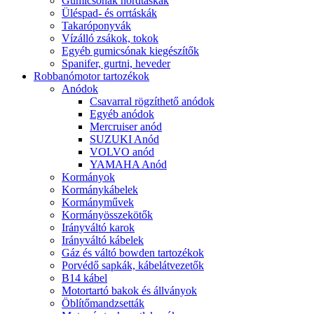
Gumicsónak hordtáskák
Üléspad- és orrtáskák
Takaróponyvák
Vízálló zsákok, tokok
Egyéb gumicsónak kiegészítők
Spanifer, gurtni, heveder
Robbanómotor tartozékok
Anódok
Csavarral rögzíthető anódok
Egyéb anódok
Mercruiser anód
SUZUKI Anód
VOLVO anód
YAMAHA Anód
Kormányok
Kormánykábelek
Kormányművek
Kormányösszekötők
Irányváltó karok
Irányváltó kábelek
Gáz és váltó bowden tartozékok
Porvédő sapkák, kábelátvezetők
B14 kábel
Motortartó bakok és állványok
Öblítőmandzsetták