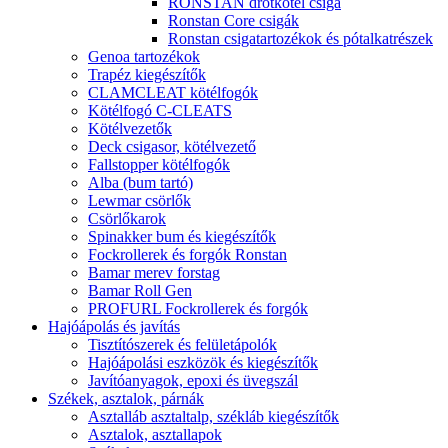
RONSTAN drótkötél csiga
Ronstan Core csigák
Ronstan csigatartozékok és pótalkatrészek
Genoa tartozékok
Trapéz kiegészítők
CLAMCLEAT kötélfogók
Kötélfogó C-CLEATS
Kötélvezetők
Deck csigasor, kötélvezető
Fallstopper kötélfogók
Alba (bum tartó)
Lewmar csörlők
Csörlőkarok
Spinakker bum és kiegészítők
Fockrollerek és forgók Ronstan
Bamar merev forstag
Bamar Roll Gen
PROFURL Fockrollerek és forgók
Hajóápolás és javítás
Tisztítószerek és felületápolók
Hajóápolási eszközök és kiegészítők
Javítóanyagok, epoxi és üvegszál
Székek, asztalok, párnák
Asztalláb asztaltalp, székláb kiegészítők
Asztalok, asztallapok