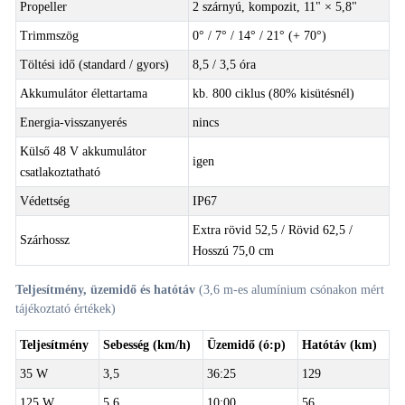
Propeller
2 szárnyú, kompozit, 11" × 5,8"
Trimmszög
0° / 7° / 14° / 21° (+ 70°)
Töltési idő (standard / gyors)
8,5 / 3,5 óra
Akkumulátor élettartama
kb. 800 ciklus (80% kisütésnél)
Energia-visszanyerés
nincs
Külső 48 V akkumulátor
igen
csatlakoztatható
Védettség
IP67
Extra rövid 52,5 / Rövid 62,5 /
Szárhossz
Hosszú 75,0 cm
Teljesítmény, üzemidő és hatótáv
(3,6 m-es alumínium csónakon mért
tájékoztató értékek)
Teljesítmény
Sebesség (km/h)
Üzemidő (ó:p)
Hatótáv (km)
35 W
3,5
36:25
129
125 W
5,6
10:00
56