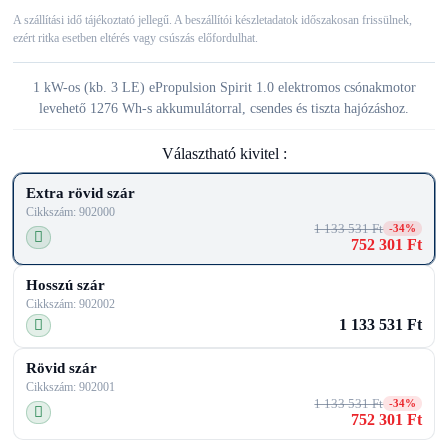
A szállítási idő tájékoztató jellegű. A beszállítói készletadatok időszakosan frissülnek,
ezért ritka esetben eltérés vagy csúszás előfordulhat.
1 kW-os (kb. 3 LE) ePropulsion Spirit 1.0 elektromos csónakmotor
levehető 1276 Wh-s akkumulátorral, csendes és tiszta hajózáshoz.
Választható kivitel :
Extra rövid szár
Cikkszám: 902000
1 133 531 Ft
-34%
752 301 Ft
Hosszú szár
Cikkszám: 902002
1 133 531 Ft
Rövid szár
Cikkszám: 902001
1 133 531 Ft
-34%
752 301 Ft