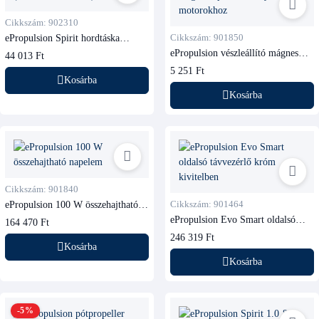
Cikkszám: 902310
ePropulsion Spirit hordtáska
Cikkszám: 901850
(minden modellhez)
ePropulsion vészleállító mágnes
44 013 Ft
Spirit és Navy motorokhoz
5 251 Ft
Kosárba
Kosárba
Cikkszám: 901840
ePropulsion 100 W összehajtható
Cikkszám: 901464
napelem
ePropulsion Evo Smart oldalsó
164 470 Ft
távvezérlő króm kivitelben
246 319 Ft
Kosárba
Kosárba
-5%