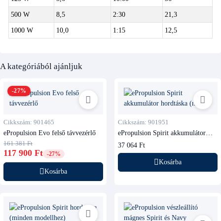
500 W
8,5
2:30
21,3
1000 W
10,0
1:15
12,5
A kategóriából ajánljuk
-27%
Cikkszám: 901465
Cikkszám: 901951
ePropulsion Evo felső távvezérlő
ePropulsion Spirit akkumulátor
hordtáska (nagy)
161 381 Ft
37 064 Ft
117 900 Ft
-27%
Kosárba
Kosárba