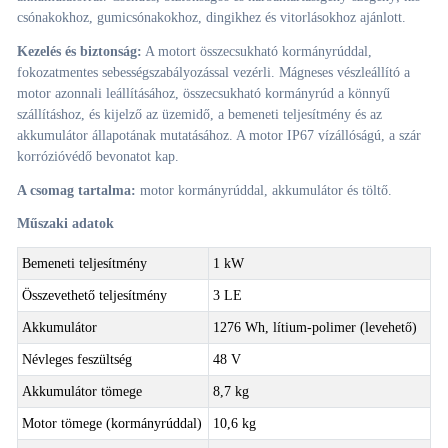
csónakokhoz, gumicsónakokhoz, dingikhez és vitorlásokhoz ajánlott.
Kezelés és biztonság:
A motort összecsukható kormányrúddal,
fokozatmentes sebességszabályozással vezérli. Mágneses vészleállító a
motor azonnali leállításához, összecsukható kormányrúd a könnyű
szállításhoz, és kijelző az üzemidő, a bemeneti teljesítmény és az
akkumulátor állapotának mutatásához. A motor IP67 vízállóságú, a szár
korrózióvédő bevonatot kap.
A csomag tartalma:
motor kormányrúddal, akkumulátor és töltő.
Műszaki adatok
Bemeneti teljesítmény
1 kW
Összevethető teljesítmény
3 LE
Akkumulátor
1276 Wh, lítium-polimer (levehető)
Névleges feszültség
48 V
Akkumulátor tömege
8,7 kg
Motor tömege (kormányrúddal)
10,6 kg