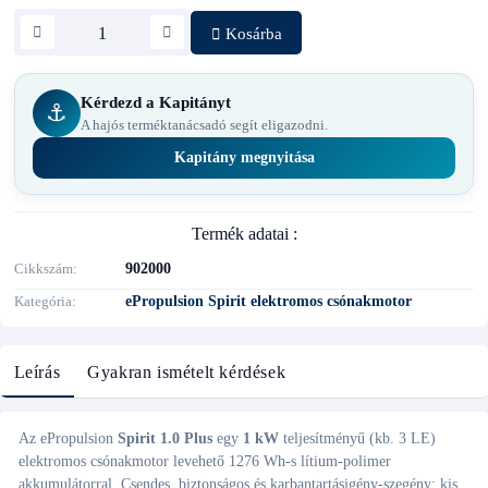
Kosárba
Kérdezd a Kapitányt
⚓
A hajós terméktanácsadó segít eligazodni.
Kapitány megnyitása
Termék adatai :
Cikkszám
902000
Kategória
ePropulsion Spirit elektromos csónakmotor
Leírás
Gyakran ismételt kérdések
Az ePropulsion
Spirit 1.0 Plus
egy
1 kW
teljesítményű (kb. 3 LE)
elektromos csónakmotor levehető 1276 Wh-s lítium-polimer
akkumulátorral. Csendes, biztonságos és karbantartásigény-szegény; kis