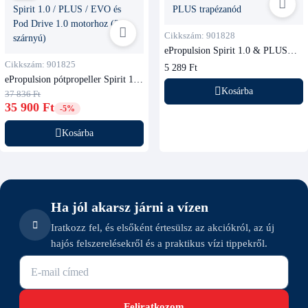
Cikkszám: 901828
ePropulsion Spirit 1.0 & PLUS
trapézanód
Cikkszám: 901825
5 289 Ft
ePropulsion pótpropeller Spirit 1.0
/ PLUS / EVO és Pod Drive 1.0
Kosárba
37 836 Ft
motorhoz (2 szárnyú)
35 900 Ft
-5%
Kosárba
Ha jól akarsz járni a vízen
Iratkozz fel, és elsőként értesülsz az akciókról, az új
hajós felszerelésekről és a praktikus vízi tippekről.
E-mail cím
Feliratkozom