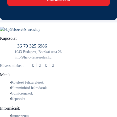
Kapcsolat
+36 70 325 6986
1043 Budapest, Bocskai utca 26.
info@hajo-felszereles.hu
Kövess minket :
Menü
Kötelező felszerelések
Humminbird halradarok
Gumicsónakok
Kapcsolat
Információk
Impresszum