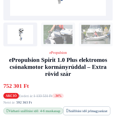
ePropulsion
ePropulsion Spirit 1.0 Plus elektromos
csónakmotor kormányrúddal – Extra
rövid szár
752 301 Ft
Eredeti ár:
1 133 531 Ft
AKCIÓ
-34%
Nettó ár:
592 363 Ft
Várható szállítási idő: 4-6 munkanap
Szállítási idő jelmagyarázat