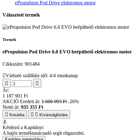
ePropulsion Pod Drive elektromos motor
Választott termék
Termék
ePropulsion Pod Drive 6.0 EVO beépíthető elektromos motor
Cikkszám:
901484
Várható szállítási idő: 4-6 munkanap
Ár:
1 187 901 Ft
AKCIÓ
Eredeti ár:
1 606 093 Ft
-26%
Nettó ár:
935 355 Ft
Kosárba
Kívánságlistára
⚓
Kérdezd a Kapitányt
A hajós terméktanácsadó segít eligazodni.
Kapitány megnyitása