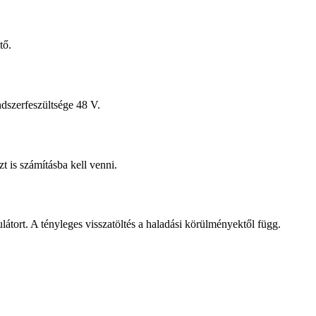
tő.
dszerfeszültsége 48 V.
 is számításba kell venni.
átort. A tényleges visszatöltés a haladási körülményektől függ.