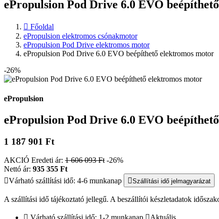
ePropulsion Pod Drive 6.0 EVO beépíthet
Főoldal
ePropulsion elektromos csónakmotor
ePropulsion Pod Drive elektromos motor
ePropulsion Pod Drive 6.0 EVO beépíthető elektromos motor
-26%
ePropulsion
ePropulsion Pod Drive 6.0 EVO beépíthet
1 187 901 Ft
AKCIÓ
Eredeti ár:
1 606 093 Ft
-26%
Nettó ár:
935 355 Ft
Várható szállítási idő: 4-6 munkanap
Szállítási idő jelmagyarázat
A szállítási idő tájékoztató jellegű. A beszállítói készletadatok időszak
Várható szállítási idő: 1-2 munkanap
Aktuális