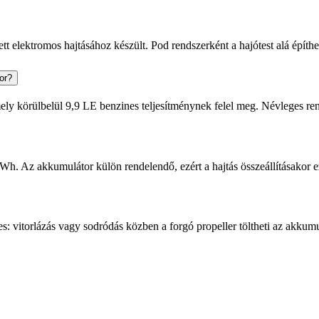
 elektromos hajtásához készült. Pod rendszerként a hajótest alá építhe
or?
y körülbelül 9,9 LE benzines teljesítménynek felel meg. Névleges ren
 Az akkumulátor külön rendelendő, ezért a hajtás összeállításakor ezt
 vitorlázás vagy sodródás közben a forgó propeller töltheti az akkumul