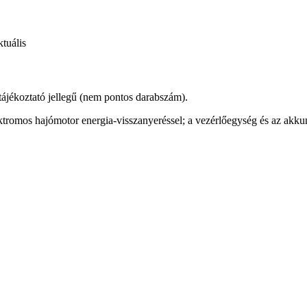
tuális
 tájékoztató jellegű (nem pontos darabszám).
tromos hajómotor energia-visszanyeréssel; a vezérlőegység és az akku