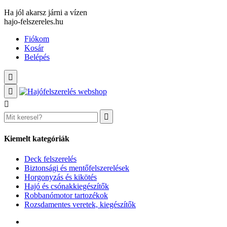
Ha jól akarsz járni a vízen
hajo-felszereles.hu
Fiókom
Kosár
Belépés
Kiemelt kategóriák
Deck felszerelés
Biztonsági és mentőfelszerelések
Horgonyzás és kikötés
Hajó és csónakkiegészítők
Robbanómotor tartozékok
Rozsdamentes veretek, kiegészítők