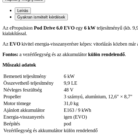
Leírás
Gyakran ismételt kérdések
Az ePropulsion
Pod Drive 6.0 EVO
egy
6 kW
teljesítményű (kb. 9,
kialakítással.
Az
EVO
kivitel energia-visszanyerésre képes: vitorlázás közben már a
Fontos:
a vezérlőegység és az akkumulátor
külön rendelendő
.
Műszaki adatok
Bemeneti teljesítmény
6 kW
Összevethető teljesítmény
9,9 LE
Névleges feszültség
48 V
Propeller
3 szárnyú, alumínium, 12,6" × 8,7"
Motor tömege
31,0 kg
Ajánlott akkumulátor
E163 / 9 kWh
Energia-visszanyerés
igen (EVO)
Beépítés
pod
Vezérlőegység és akkumulátor
külön rendelendő