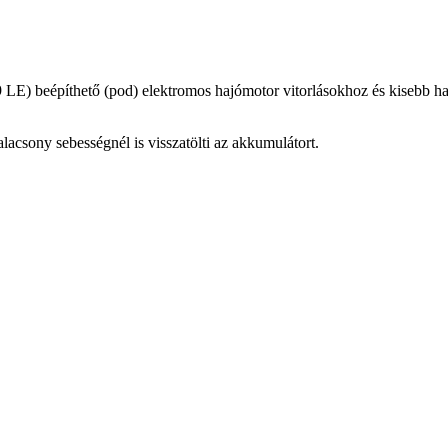
9 LE) beépíthető (pod) elektromos hajómotor vitorlásokhoz és kisebb haj
lacsony sebességnél is visszatölti az akkumulátort.