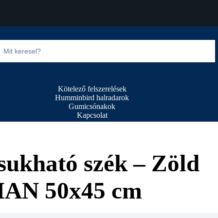
Kötelező felszerelések
Humminbird halradarok
Gumicsónakok
Kapcsolat
csukható szék – Zöld
AN 50x45 cm