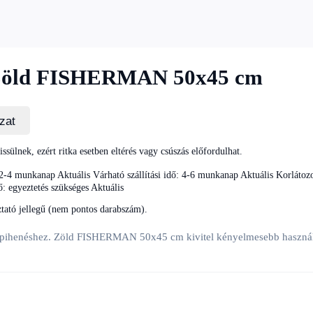
 – Zöld FISHERMAN 50x45 cm
ázat
rissülnek, ezért ritka esetben eltérés vagy csúszás előfordulhat.
: 2-4 munkanap
Aktuális
Várható szállítási idő: 4-6 munkanap
Aktuális
Korlátozo
dő: egyeztetés szükséges
Aktuális
oztató jellegű (nem pontos darabszám).
pihenéshez. Zöld FISHERMAN 50x45 cm kivitel kényelmesebb használatot 