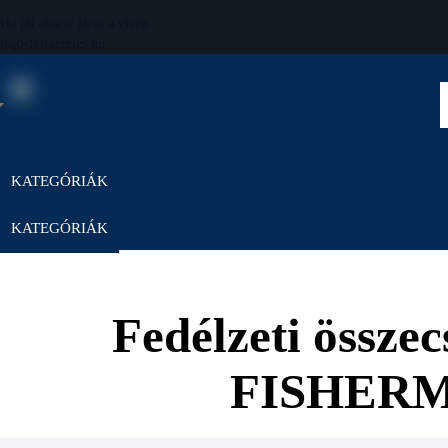
Ha jól akarsz járni a vízen
hajo-felszereles.hu
KATEGÓRIÁK
KATEGÓRIÁK
Fedélzeti össze
FISHERM