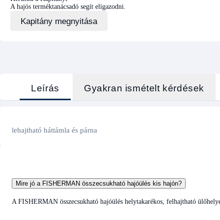
A hajós terméktanácsadó segít eligazodni.
Kapitány megnyitása
Leírás
Gyakran ismételt kérdések
lehajtható háttámla és párna
Mire jó a FISHERMAN összecsukható hajóülés kis hajón?
A FISHERMAN összecsukható hajóülés helytakarékos, felhajtható ülőhelyet