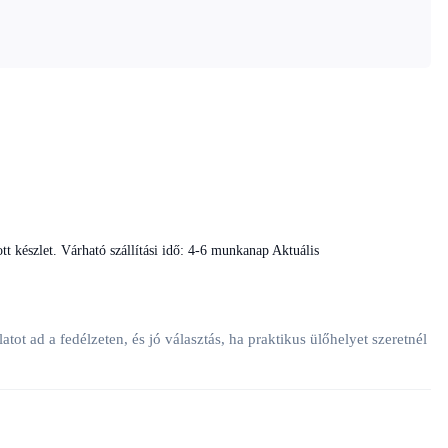
tt készlet. Várható szállítási idő: 4-6 munkanap
Aktuális
ad a fedélzeten, és jó választás, ha praktikus ülőhelyet szeretnél