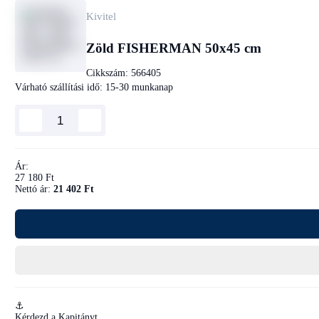
Kivitel
Zöld FISHERMAN 50x45 cm
Cikkszám:
566405
Várható szállítási idő: 15-30 munkanap
Ár:
27 180 Ft
Nettó ár:
21 402 Ft
⚓
Kérdezd a Kapitányt