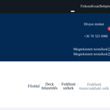
Fiókom
Kosár
Belépés
Hívjon minket
+36 70 325 6986
Megtekintett termékek
Megtekintett termékek
Deck
Fedélzeti
Fedélzeti
Főoldal
felszerelés
székek
összecsukható szék